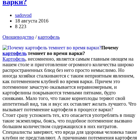
варки?
sadovod
18 августа 2016
8 223
Овощеводство
/
картофель
Почему
картофель
темнеет во время варки?
Картофель
, несомненно, является самым главным овощем на
нашем столе и приготовление огромного количества широко
распространенных блюд без него просто немыслимо. Но
иногда хозяйки сталкиваются с таким неприятным явлением,
как потемнением клубней во время варки. Причем это
потемнение зачастую оказывается неравномерным, и
картофелины покрываются темными пятнами, будто
синяками. Мало того, что такие корнеплоды теряют свой
аппетитный вид, так и вкус их оставляет желать лучшего. Что
вызывает потемнение картофеля в процессе варки?
Стоит сразу успокоить тех, кто опасается употреблять в пищу
такие экземпляры, боясь, что подобное потемнение вызвано
большим количеством содержащихся в них нитратов.
Специалисты заверяют, что вреда для здоровья человека такие
клубни не представляют. А причинами потемнения картофеля