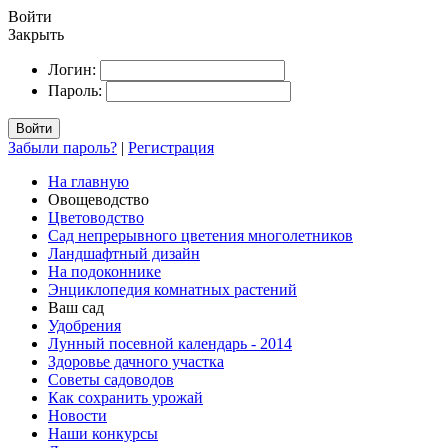
Войти
Закрыть
Логин:
Пароль:
Войти
Забыли пароль?
|
Регистрация
На главную
Овощеводство
Цветоводство
Сад непрерывного цветения многолетников
Ландшафтный дизайн
На подоконнике
Энциклопедия комнатных растений
Ваш сад
Удобрения
Лунный посевной календарь - 2014
Здоровье дачного участка
Советы садоводов
Как сохранить урожай
Новости
Наши конкурсы