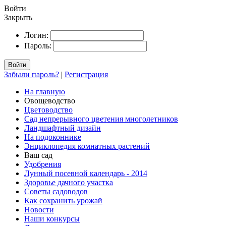
Войти
Закрыть
Логин:
Пароль:
Войти
Забыли пароль?
|
Регистрация
На главную
Овощеводство
Цветоводство
Сад непрерывного цветения многолетников
Ландшафтный дизайн
На подоконнике
Энциклопедия комнатных растений
Ваш сад
Удобрения
Лунный посевной календарь - 2014
Здоровье дачного участка
Советы садоводов
Как сохранить урожай
Новости
Наши конкурсы