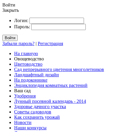
Войти
Закрыть
Логин:
Пароль:
Войти
Забыли пароль?
|
Регистрация
На главную
Овощеводство
Цветоводство
Сад непрерывного цветения многолетников
Ландшафтный дизайн
На подоконнике
Энциклопедия комнатных растений
Ваш сад
Удобрения
Лунный посевной календарь - 2014
Здоровье дачного участка
Советы садоводов
Как сохранить урожай
Новости
Наши конкурсы