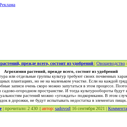
Реклама
астений, прежде всего, состоит из удобрений
|
Овощеводство
Агрохимия растений, прежде всего, состоит из удобрений
тура или отдельные группы культур требуют своих почвенных хара
ных плантациях, но не на маленьком участке. Если на каждой гряд
обные записи очень скоро можно запутаться в этом процессе. Поэ
 садово-огородном пространстве. И тогда культурообороты будут 
альностям растений можно «угождать» подкормками. В этом случа
ядок в дорожки, не будут испытывать недостатка в элементах пищи.
е
| прочитало: 2 430 :|
автор:
sadovod
| 16 сентября 2021 |
Коммент