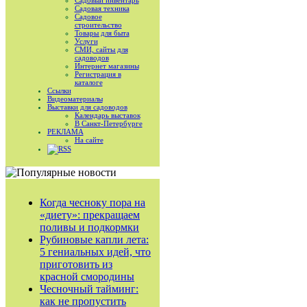
Садовый инвентарь
Садовая техника
Садовое
строительство
Товары для быта
Услуги
СМИ, сайты для
садоводов
Интернет магазины
Регистрация в
каталоге
Ссылки
Видеоматериалы
Выставки для садоводов
Календарь выставок
В Санкт-Петербурге
РЕКЛАМА
На сайте
RSS
Когда чесноку пора на
«диету»: прекращаем
поливы и подкормки
Рубиновые капли лета:
5 гениальных идей, что
приготовить из
красной смородины
Чесночный тайминг:
как не пропустить