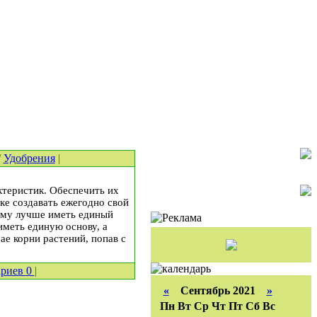
/
Удобрения
|
ктеристик. Обеспечить их
ке создавать ежегодно свой
тому лучше иметь единый
иметь единую основу, а
е корни растений, попав с
ариев
0
|
«
Сентябрь 2021
»
Пн
Вт
Ср
Чт
Пт
Сб
Вс