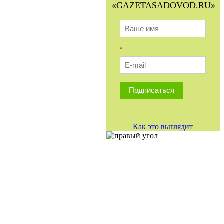
«GAZETASADOVOD.RU»
*
Подписаться
Как это выглядит