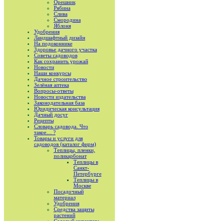
Орешник
Рябина
Слива
Смородина
Яблоня
Удобрения
Ландшафтный дизайн
На подоконнике
Здоровье дачного участка
Советы садоводов
Как сохранить урожай
Новости
Наши конкурсы
Дачное строительство
Зелёная аптека
Вопросы-ответы
Новости издательства
Законодательная база
Юридическая консультация
Дачный досуг
Рецепты
Словарь садовода. Что
такое… ?
Товары и услуги для
садоводов (каталог фирм)
Теплицы, пленки,
поликарбонат
Теплицы в
Санкт-
Петербурге
Теплицы в
Москве
Посадочный
материал
Удобрения
Средства защиты
растений