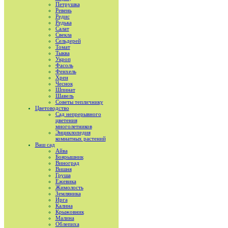
Петрушка
Ревень
Редис
Редька
Салат
Свекла
Сельдерей
Томат
Тыква
Укроп
Фасоль
Фенхель
Хрен
Чеснок
Шпинат
Шавель
Советы тепличнику
Цветоводство
Сад непрерывного
цветения
многолетников
Энциклопедия
комнатных растений
Ваш сад
Айва
Боярышник
Виноград
Вишня
Груша
Ежевика
Жимолость
Земляника
Ирга
Калина
Крыжовник
Малина
Облепиха