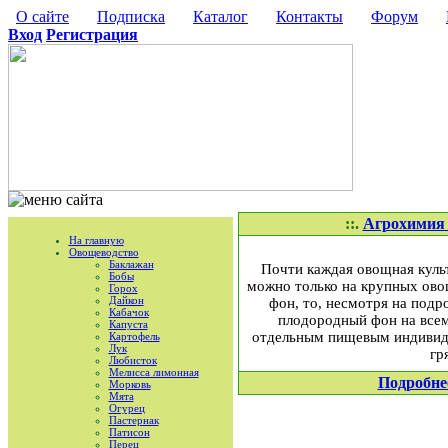
О сайте
Подписка
Каталог
Контакты
Форум
Вход
Регистрация
::.
Агрохимия р
На главную
Овощеводство
Баклажан
Почти каждая овощная куль
Бобы
можно только на крупных овощ
Горох
Дайкон
фон, то, несмотря на подр
Кабачок
плодородный фон на всем
Капуста
отдельным пищевым индивиду
Картофель
Лук
гр
Любисток
Мелисса лимонная
Подробне
Морковь
Мята
Огурец
Пастернак
Патисон
Перец