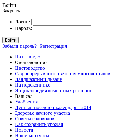
Войти
Закрыть
Логин:
Пароль:
Войти
Забыли пароль?
|
Регистрация
На главную
Овощеводство
Цветоводство
Сад непрерывного цветения многолетников
Ландшафтный дизайн
На подоконнике
Энциклопедия комнатных растений
Ваш сад
Удобрения
Лунный посевной календарь - 2014
Здоровье дачного участка
Советы садоводов
Как сохранить урожай
Новости
Наши конкурсы