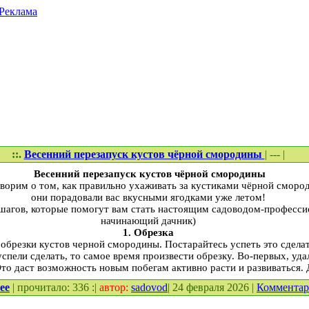
Реклама
::.
Весенний перезапуск кустов чёрной смородины
| --- |
Весенний перезапуск кустов чёрной смородины
ворим о том, как правильно ухаживать за кустиками чёрной сморо
они порадовали вас вкусными ягодками уже летом!
шагов, которые помогут вам стать настоящим садоводом-професси
начинающий дачник)
1. Обрезка
 обрезки кустов черной смородины. Постарайтесь успеть это сделат
успели сделать, то самое время произвести обрезку. Во-первых, уд
Это даст возможность новым побегам активно расти и развиваться.
ее
| прочитало: 336 :|
автор:
sadovod
| 24 февраля 2026 |
Коммента