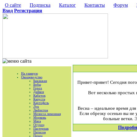
О сайте
Подписка
Каталог
Контакты
Форум
Вход
Регистрация
На главную
Овощеводство
Баклажан
Привет-привет! Сегодня пого
Бобы
Горох
Дайкон
Вот несколько простых 
Кабачок
Капуста
Картофель
Лук
Весна – идеальное время для
Любисток
Если обрезку осенью вы не 
Мелисса лимонная
Морковь
больные ветки. 
Мята
Огурец
Подробн
Пастернак
Патисон
Перец