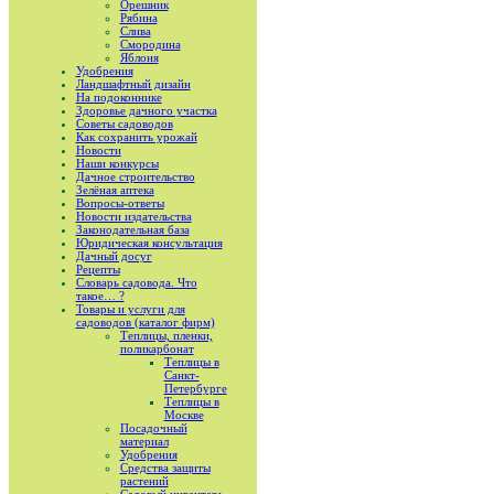
Орешник
Рябина
Слива
Смородина
Яблоня
Удобрения
Ландшафтный дизайн
На подоконнике
Здоровье дачного участка
Советы садоводов
Как сохранить урожай
Новости
Наши конкурсы
Дачное строительство
Зелёная аптека
Вопросы-ответы
Новости издательства
Законодательная база
Юридическая консультация
Дачный досуг
Рецепты
Словарь садовода. Что
такое… ?
Товары и услуги для
садоводов (каталог фирм)
Теплицы, пленки,
поликарбонат
Теплицы в
Санкт-
Петербурге
Теплицы в
Москве
Посадочный
материал
Удобрения
Средства защиты
растений