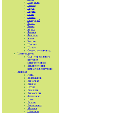
Петрушка
Ревень
Редис
Редька
Салат
Свекла
Сельдерей
Томат
Тыква
Укроп
Фасоль
Фенхель
Хрен
Чеснок
Шпинат
Шавель
Советы тепличнику
Цветоводство
Сад непрерывного
цветения
многолетников
Энциклопедия
комнатных растений
Ваш сад
Айва
Боярышник
Виноград
Вишня
Груша
Ежевика
Жимолость
Земляника
Ирга
Калина
Крыжовник
Малина
Облепиха