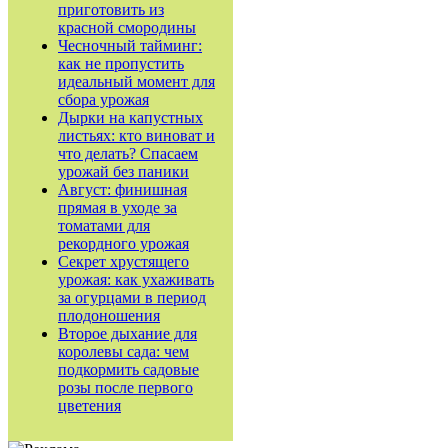
приготовить из
красной смородины
Чесночный тайминг:
как не пропустить
идеальный момент для
сбора урожая
Дырки на капустных
листьях: кто виноват и
что делать? Спасаем
урожай без паники
Август: финишная
прямая в уходе за
томатами для
рекордного урожая
Секрет хрустящего
урожая: как ухаживать
за огурцами в период
плодоношения
Второе дыхание для
королевы сада: чем
подкормить садовые
розы после первого
цветения