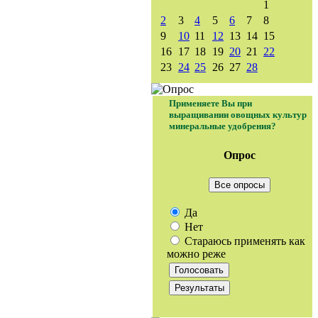
1
2
3
4
5
6
7
8
9
10
11
12
13
14
15
16
17
18
19
20
21
22
23
24
25
26
27
28
Применяете Вы при
выращивании овощных культур
минеральные удобрения?
Опрос
Все опросы
Да
Нет
Стараюсь применять как
можно реже