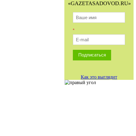
«GAZETASADOVOD.RU»
*
Подписаться
Как это выглядит