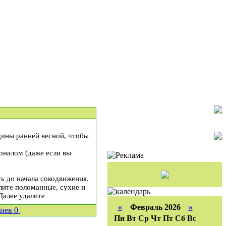
дины ранней весной, чтобы
оналом (даже если вы
ь до начала сокодвижения.
алите поломанные, сухие и
 Далее удалите
«
Февраль 2026
»
риев
0
|
Пн
Вт
Ср
Чт
Пт
Сб
Вс