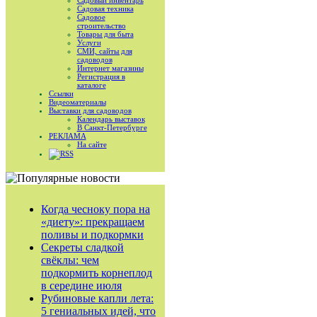
Садовый инвентарь
Садовая техника
Садовое
строительство
Товары для быта
Услуги
СМИ, сайты для
садоводов
Интернет магазины
Регистрация в
каталоге
Ссылки
Видеоматериалы
Выставки для садоводов
Календарь выставок
В Санкт-Петербурге
РЕКЛАМА
На сайте
RSS
Когда чесноку пора на
«диету»: прекращаем
поливы и подкормки
Секреты сладкой
свёклы: чем
подкормить корнеплод
в середине июля
Рубиновые капли лета:
5 гениальных идей, что