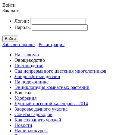
Войти
Закрыть
Логин:
Пароль:
Войти
Забыли пароль?
|
Регистрация
На главную
Овощеводство
Цветоводство
Сад непрерывного цветения многолетников
Ландшафтный дизайн
На подоконнике
Энциклопедия комнатных растений
Ваш сад
Удобрения
Лунный посевной календарь - 2014
Здоровье дачного участка
Советы садоводов
Как сохранить урожай
Новости
Наши конкурсы