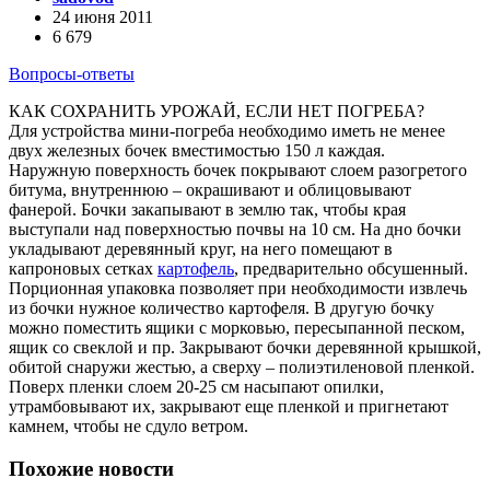
24 июня 2011
6 679
Вопросы-ответы
КАК СОХРАНИТЬ УРОЖАЙ, ЕСЛИ НЕТ ПОГРЕБА?
Для устройства мини-погреба необходимо иметь не менее
двух железных бочек вместимостью 150 л каждая.
Наружную поверхность бочек покрывают слоем разогретого
битума, внутреннюю – окрашивают и облицовывают
фанерой. Бочки закапывают в землю так, чтобы края
выступали над поверхностью почвы на 10 см. На дно бочки
укладывают деревянный круг, на него помещают в
капроновых сетках
картофель
, предварительно обсушенный.
Порционная упаковка позволяет при необходимости извлечь
из бочки нужное количество картофеля. В другую бочку
можно поместить ящики с морковью, пересыпанной песком,
ящик со свеклой и пр. Закрывают бочки деревянной крышкой,
обитой снаружи жестью, а сверху – полиэтиленовой пленкой.
Поверх пленки слоем 20-25 см насыпают опилки,
утрамбовывают их, закрывают еще пленкой и пригнетают
камнем, чтобы не сдуло ветром.
Похожие новости