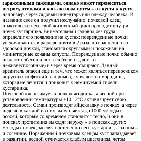
зараженными саженцами, однако может переноситься
ветром, птицами и контактным путем – от куста к кусту
,
например, через садовый инвентарь или одежду человека. И
название свое он получил неслучайно: почковой клещ
практически весь свой жизненный цикл проводит внутри
почек кустарника. Внимательный садовод без труда
определит его появление на кустах: поврежденные почки
увеличиваются в размере почти в 2 раза, по сравнению со
здоровой почкой, становятся округлыми и похожими на
миниатюрные кочаны капусты. Поврежденные почки обычно
не дают побегов и листьев (если и дают, то
нежизнеспособные) и через время отмирают. Данный
вредитель опасен еще и тем, что может являться переносчиком
вирусных инфекций, например, курчавости смородины,
которая не лечится и приводит к неминуемой гибели
кустарника.
Почковой клещ зимует в почках ягодника, а весной при
установлении температуры +10-12°С активизирует свою
деятельность. Самки производят яйцекладку в почках, а через
неделю в каждой из них вылупляется до 1000 молодых
особей, которым со временем становится тесно, и они в
поисках пропитания выходят наружу – в поисках других
молодых почек, заселяя постепенно весь кустарник, а за ним –
и соседние. Пораженный почковым клещом куст запаздывает
в развитии, весной отличается слабым цветением, летом