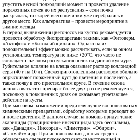
упустить весной подходящий момент и провести удаление
пораженных почек до их распускания – если почка
раскрылась, то скорей всего личинки уже перебрались в
другое место. Как альтернатива – провести мероприятие в
зимние месяцы.
В период выдвижения цветоносов на кустах рекомендуется
провести обработку биопрепаратами такими, как «Фитоверм,
«Актофит» и «Битоксибациллин». Однако на их
положительный эффект можно рассчитывать, если за окном
установилась температура не ниже +20°С, что часто не
совпадает с началом распускания почек на данной культуре.
Губительное влияние на клеща оказывает раствор коллоидной
серы (40 г на 10 л). Свежеприготовленным раствором обильно
опрыскивают пораженный куст до цветения и после него, а
также почву в его приствольном круге. В течение сезона
использовать этот препарат более двух раз не рекомендуется,
поскольку в повышенных дозах он оказывает угнетающее
действие на кусты.
При массовом размножении вредителя лучше воспользоваться
химическими препаратами, обработку которыми проводят до
и после цветения. В данном случае на помощь придут такие
акарициды (традиционные инсектициды здесь бессильны),
как «Данадим», Ниссоран», «Диметрин», «Обирон»,
«Санмайт» и др. При использовании данных средств
обязательно следует руководствоваться инструкцией и