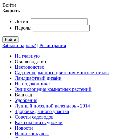
Войти
Закрыть
Логин:
Пароль:
Войти
Забыли пароль?
|
Регистрация
На главную
Овощеводство
Цветоводство
Сад непрерывного цветения многолетников
Ландшафтный дизайн
На подоконнике
Энциклопедия комнатных растений
Ваш сад
Удобрения
Лунный посевной календарь - 2014
Здоровье дачного участка
Советы садоводов
Как сохранить урожай
Новости
Наши конкурсы