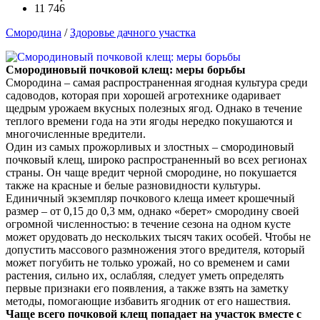
11 746
Смородина
/
Здоровье дачного участка
Смородиновый почковой клещ: меры борьбы
Смородина – самая распространенная ягодная культура среди
садоводов, которая при хорошей агротехнике одаривает
щедрым урожаем вкусных полезных ягод. Однако в течение
теплого времени года на эти ягоды нередко покушаются и
многочисленные вредители.
Один из самых прожорливых и злостных – смородиновый
почковый клещ, широко распространенный во всех регионах
страны. Он чаще вредит черной смородине, но покушается
также на красные и белые разновидности культуры.
Единичный экземпляр почкового клеща имеет крошечный
размер – от 0,15 до 0,3 мм, однако «берет» смородину своей
огромной численностью: в течение сезона на одном кусте
может орудовать до нескольких тысяч таких особей. Чтобы не
допустить массового размножения этого вредителя, который
может погубить не только урожай, но со временем и сами
растения, сильно их, ослабляя, следует уметь определять
первые признаки его появления, а также взять на заметку
методы, помогающие избавить ягодник от его нашествия.
Чаще всего почковой клещ попадает на участок вместе с