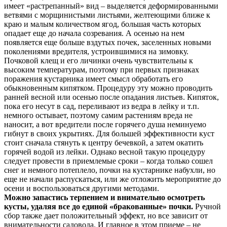
имеет «растрепанный» вид – выделяется деформированными
ветвями с морщинистыми листьями, желтеющими ближе к
краю и малым количеством ягод, большая часть которых
опадает еще до начала созревания. А осенью на нем
появляется еще больше вздутых почек, заселенных новыми
поколениями вредителя, устроившимися на зимовку.
Почковой клещ и его личинки очень чувствительны к
высоким температурам, поэтому при первых признаках
поражения кустарника имеет смысл обработать его
обыкновенным кипятком. Процедуру эту можно проводить
ранней весной или осенью после опадания листьев. Кипяток,
пока его несут в сад, переливают из ведра в лейку и т.п.
немного остывает, поэтому самим растениям вреда не
наносит, а вот вредители после горячего душа неминуемо
гибнут в своих укрытиях. Для большей эффективности куст
стоит сначала стянуть к центру бечевкой, а затем окатить
горячей водой из лейки. Однако весной такую процедуру
следует провести в приемлемые сроки – когда только сошел
снег и немного потеплело, почки на кустарнике набухли, но
еще не начали распускаться, или же отложить мероприятие до
осени и воспользоваться другими методами.
Можно запастись терпением и внимательно осмотреть
кусты, удаляя все до единой «бракованные» почки.
Ручной
сбор также дает положительный эффект, но все зависит от
внимательности садовода. И главное в этом приеме – не