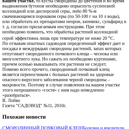
вашем участке,
то кусты смородины до цветения и во время
выдвижения бутонов необходимо опрыснуть суспензией
коллоидной или дисперсной серы, либо 80 %-м
смачивающимся порошком серы (по 50-100 г на 10 л воды),
или обработать их препаратами неорон, кинмикс, сульфарид и
т. д. согласно прилагаемым инструкциям. При этом
необходимо помнить, что обработка растений коллоидной
о
серой эффективна лишь при температуре не ниже 20
С.
По отзывам опытных садоводов определенный эффект дает и
посадка в междурядьях смородины растений, запах которых
отпугивает смородинного почкового клеща – чеснока или
многолетнего лука. Но сажать их необходимо куртинами,
причем осенью выкапывать эти растения не следует.
Помимо всего прочего, смородинный почковый клещ
является переносчиком с больных растений на здоровые
опасного вирусного заболевания черной смородины –
махровости. Поэтому в случае появления на вашем участке
этого непрошеного «гостя» с ним надо немедленно
«разобраться».
В. Лойко
Газета "САДОВОД" №11, 2010г.
Похожие новости
СМОРОДИННЫЙ ПОЧКОВЫЙ КЛЕЩ
Болезни и вредители