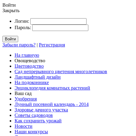
Войти
Закрыть
Логин:
Пароль:
Войти
Забыли пароль?
|
Регистрация
На главную
Овощеводство
Цветоводство
Сад непрерывного цветения многолетников
Ландшафтный дизайн
На подоконнике
Энциклопедия комнатных растений
Ваш сад
Удобрения
Лунный посевной календарь - 2014
Здоровье дачного участка
Советы садоводов
Как сохранить урожай
Новости
Наши конкурсы