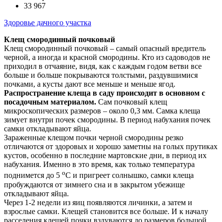
33 967
Здоровье дачного участка
Клещ смородинный почковый
Клещ смородинный почковый – самый опасный вредитель
черной, а иногда и красной смородины. Кто из садоводов не
приходил в отчаяние, видя, как с каждым годом ветви все
больше и больше покрываются толстыми, раздувшимися
почками, а кусты дают все меньше и меньше ягод.
Распространение клеща в саду происходит в основном с
посадочным материалом.
Сам почковый клещ
микроскопических размеров – около 0,3 мм. Самка клеща
зимует внутри почек смородины. В период набухания почек
самки откладывают яйца.
Зараженные клещом почки черной смородины резко
отличаются от здоровых и хорошо заметны на голых прутиках
кустов, особенно в последние мартовские дни, в период их
набухания. Именно в это время, как только температура
о
поднимется до 5
С и пригреет солнышко, самки клеща
пробуждаются от зимнего сна и в закрытом убежище
откладывают яйца.
Через 1-2 недели из яиц появляются личинки, а затем и
взрослые самки. Клещей становится все больше. И к началу
расселения клещей почки вздуваются до размеров большой