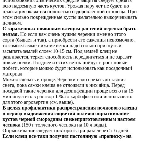
использования химических средств защиты следует срезать
всю надземную часть кустов. Урожая пару лет не будет, но
плантация окажется полностью оздоровленной от клеща. При
этом сильно поврежденные кусты желательно выкорчевывать
целиком.
С зараженных почковым клещом растений черенки брать
нельзя.
Но если вам очень нужны черенки именно этого
сорта (бывает и так), а приобрести его саженцы невозможно,
то самые-­самые нижние ветки надо сильно пригнуть и
засыпать землей слоем 10-15 см. Под землей клещ не
развивается, теряет способность передвигаться и не заразит
новые почки. Позднее из этих веток пойдут в рост новые
побеги, которые можно будет использовать как посадочный
материал.
Можно сделать и проще. Черенки надо срезать до таяния
снега, пока самки клеща не отложили в них яйца. Перед
посадкой такие черенки для дезинфекции проще всего на 15
мин опустить в раствор 1 %-го карбофоса или использовать
для этого агровертин (см. выше).
В целях профилактики распространения почкового клеща
в период выдвижения соцветий полезно опрыскивание
кустов черной смородины свежеприготовленным настоем
чеснока
(150 г толченого чеснока на 10 л воды).
Опрыскивание следует повторить три раза через 5–6 дней.
Если клещ все­-таки получил постоянную «прописку» на