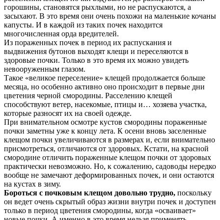
горошины, становятся рыхлыми, но не распускаются, а
засыхают. В это время они очень похожи на маленькие кочаны
капусты. И в каждой из таких почек находится
многочисленная орда вредителей.
Из пораженных почек в период их распускания и
выдвижения бутонов выходят клещи и переселяются в
здоровые почки. Только в это время их можно увидеть
невооруженным глазом.
Такое «великое переселение» клещей продолжается больше
месяца, но особенно активно оно происходит в первые дни
цветения черной смородины. Расселению клещей
способствуют ветер, насекомые, птицы и… хозяева участка,
которые разносят их на своей одежде.
При внимательном осмотре кустов смородины пораженные
почки заметны уже к концу лета. К осени вновь заселенные
клещом почки увеличиваются в размерах и, если внимательно
присмотреться, отличаются от здоровых. Кстати, на красной
смородине отличить пораженные клещом почки от здоровых
практически невозможно. Но, к сожалению, садоводы нередко
вообще не замечают деформированных почек, и они остаются
на кустах в зиму.
Бороться с почковым клещом довольно трудно,
поскольку
он ведет очень скрытый образ жизни внутри почек и доступен
только в период цветения смородины, когда «осваивает»
новые почки. А именно в это время нельзя применять