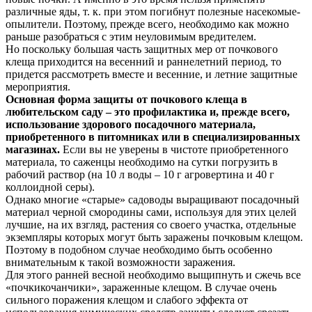
различные яды, т. к. при этом погибнут полезные насекомые­-
опылители. Поэтому, прежде всего, необходимо как можно
раньше разобраться с этим неуловимым вредителем.
Но поскольку большая часть защитных мер от почкового
клеща приходится на весенний и раннелетний период, то
придется рассмотреть вместе и весенние, и летние защитные
мероприятия.
Основная форма защиты от почкового клеща в
любительском саду – это профилактика и, прежде всего,
использование здорового посадочного материала,
приобретенного в питомниках или в специализированных
магазинах.
Если вы не уверены в чистоте приобретенного
материала, то саженцы необходимо на сутки погрузить в
рабочий раствор (на 10 л воды – 10 г агровертина и 40 г
коллоидной серы).
Однако многие «старые» садоводы выращивают посадочный
материал черной смородины сами, используя для этих целей
лучшие, на их взгляд, растения со своего участка, отдельные
экземпляры которых могут быть заражены почковым клещом.
Поэтому в подобном случае необходимо быть особенно
внимательным к такой возможности заражения.
Для этого ранней весной необходимо выщипнуть и сжечь все
«почки­кочанчики», зараженные клещом. В случае очень
сильного поражения клещом и слабого эффекта от