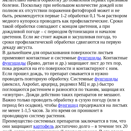
болезни. Поскольку при небольшом количестве дождей или
полном их отсутствии поражения фитофторой может и не
быть, рекомендуется первые 1-2 обработки 0,1 %-м раствором
медного купороса проводить как профилактические. Сроки
такой обработки совпадают с концом цветения, а при
дождливой погоде – с периодом бутонизации и началом
цветения. Если же стоит жаркая и засушливая погода, то
сроки профилактической обработки сдвигаются на первую
декаду августа.
В дальнейшем для опрыскивания поверхности листьев
применяют контактные и системные
фунгициды
. Контактные
фунгициды
(Браво, дитан и др.) защищают лист до тех пор,
пока держатся на его поверхности и контактируют с ним.
Если прошел дождь, то препарат смывается и нужно
проводить повторную обработку. Системные
фунгициды
(авексил, Акробат, арцерид, ридомил МЦ и др.) быстро
поглощаются растением и разносятся по тканям, защищая их
«изнутри». Дожди действию таких препаратов не мешают.
Важно только проводить обработку в сухую погоду (или в
период без осадков), чтобы
фунгицид
продержался на листьях
не менее 1-1,5 часов. За это время он проникнет в
проводящую систему растения.
Преимущество системных препаратов заключается в том, что
они защищают
картофель
достаточно долго – в течение тех 20