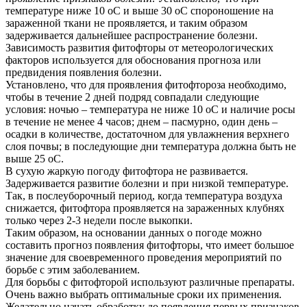
температуре ниже 10 оС и выше 30 оС спороношение на
зараженной ткани не проявляется, и таким образом
задерживается дальнейшее распространение болезни.
Зависимость развития фитофторы от метеорологических
факторов используется для обоснования прогноза или
предвидения появления болезни.
Установлено, что для проявления фитофтороза необходимо,
чтобы в течение 2 дней подряд совпадали следующие
условия: ночью – температура не ниже 10 оС и наличие росы
в течение не менее 4 часов; днем – пасмурно, один день –
осадки в количестве, достаточном для увлажнения верхнего
слоя почвы; в последующие дни температура должна быть не
выше 25 оС.
В сухую жаркую погоду фитофтора не развивается.
Задерживается развитие болезни и при низкой температуре.
Так, в послеуборочный период, когда температура воздуха
снижается, фитофтора проявляется на зараженных клубнях
только через 2-3 недели после выкопки.
Таким образом, на основании данных о погоде можно
составить прогноз появления фитофторы, что имеет большое
значение для своевременного проведения мероприятий по
борьбе с этим заболеванием.
Для борьбы с фитофторой используют различные препараты.
Очень важно выбрать оптимальные сроки их применения.
Желательно начать обработку до появления первых признаков