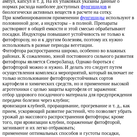
ампул, капсул и т. д. На их упаковках указаны данные о
нормах расхода наиболее доступных
фунгицидов
и
биологически активных веществ в расчете на сотку.
При комбинированном применении
фунгициды
используют в
половинной дозе, а индукторы – в полной. Препараты
растворяют в общей емкости и этой смесью обрабатывают
посадки. Индукторы повышают устойчивость не только к
фитофторозу, но и к другим болезням, поэтому их нужно
использовать в разные периоды вегетации.
Фитофтора распространена широко, особенно во влажных
районах. К сожалению, зоной постоянного сильного развития
фитофторы является Северо­Запад. Однако бороться с
фитофторой можно и нужно. И делать это следует путем
осуществления комплекса мероприятий, который включает не
только использование фитофтороустойчивых сортов
картофеля и химических средств, но и применение высокой
агротехники с целью защиты картофеля от заражения:
отбор здорового посадочного материала для предупреждения
передачи болезни через клубни;
яровизация клубней, проращивание, прогревание и т. д., как
прием, ускоряющий развитие растений, что позволяет убрать
урожай до массового распространения фитофторы; кроме
того, при яровизации клубни, пораженные фитофторой,
загнивают и их легко отбраковать;
применение оптимальных способов и густоты посадки,