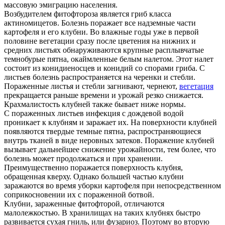
массовую эмиграцию населения.
Возбудителем фитофтороза является гриб класса
актиномицетов. Болезнь поражает все надземные части
картофеля и его клубни. Во влажные годы уже в первой
половине вегетации сразу после цветения на нижних и
средних листьях обнаруживаются крупные расплывчатые
темно­бурые пятна, окаймленные белым налетом. Этот налет
состоит из конидиеносцев и конидий со спорами гриба. С
листьев болезнь распространяется на черенки и стебли.
Пораженные листья и стебли загнивают, чернеют,
вегетация
прекращается раньше времени и урожай резко снижается.
Крахмалистость клубней также бывает ниже нормы.
С пораженных листьев инфекция с дождевой водой
проникает к клубням и заражает их. На поверхности клубней
появляются твердые темные пятна, распространяющиеся
внутрь тканей в виде неровных затеков. Поражение клубней
вызывает дальнейшее снижение урожайности, тем более, что
болезнь может продолжаться и при хранении.
Преимущественно поражается поверхность клубня,
обращенная кверху. Однако большей частью клубни
заражаются во время уборки картофеля при непосредственном
соприкосновении их с пораженной ботвой.
Клубни, зараженные фитофторой, отличаются
малолежкостью. В хранилищах на таких клубнях быстро
развивается сухая гниль, или фузариоз. Поэтому во вторую