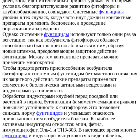
дней, когда идет интенсивный прирост урожая. В это время
условия, благоприятствующие развитию фитофторы и
клубнеобразованию, совпадают. Системные
фунгициды
удобны в тех случаях, когда часто идут дожди и контактные
препараты применять бесполезно, а проведение
опрыскивания затруднено.
Однако системные
фунгициды
используют только один раз за
вегетацию, так как возбудитель фитофтороза обладает
способностью быстро приспосабливаться к ним, образуя
новые штаммы, преодолевающие защитное действие
фунгицида. Между тем контактные препараты можно
применять многократно.
Чтобы предотвратить приспособление возбудителя
фитофторы к системным фунгицидам без заметного снижения
их защитного действия, такие препараты применяют
совместно с биологически активными веществами и
индукторами устойчивости.
Обработка индукторами клубней перед посадкой или
растений в период бутонизации (к моменту смыкания рядков)
повышает устойчивость к фитофторозу. Это позволяет
снижать норму
фунгицидов
и уменьшает опасность
привыкания к ним возбудителя болезни. К наиболее
активным индукторам относятся: эпин, фетил,
иммуноцитофит, Эль-1 и ТНЗ-303. В настоящее время многие
фунгициды
и индукторы выпускаются в виде таблеток,