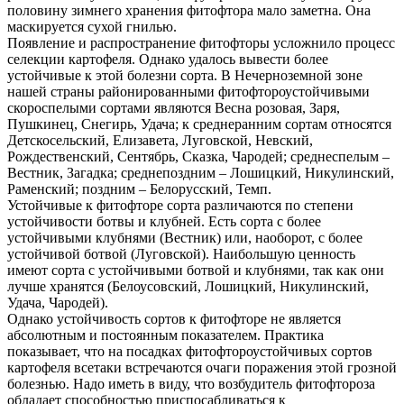
половину зимнего хранения фитофтора мало заметна. Она
маскируется сухой гнилью.
Появление и распространение фитофторы усложнило процесс
селекции картофеля. Однако удалось вывести более
устойчивые к этой болезни сорта. В Нечерноземной зоне
нашей страны районированными фитофтороустойчивыми
скороспелыми сортами являются Весна розовая, Заря,
Пушкинец, Снегирь, Удача; к среднеранним сортам относятся
Детскосельский, Елизавета, Луговской, Невский,
Рождественский, Сентябрь, Сказка, Чародей; среднеспелым –
Вестник, Загадка; среднепоздним – Лошицкий, Никулинский,
Раменский; поздним – Белорусский, Темп.
Устойчивые к фитофторе сорта различаются по степени
устойчивости ботвы и клубней. Есть сорта с более
устойчивыми клубнями (Вестник) или, наоборот, с более
устойчивой ботвой (Луговской). Наибольшую ценность
имеют сорта с устойчивыми ботвой и клубнями, так как они
лучше хранятся (Белоусовский, Лошицкий, Никулинский,
Удача, Чародей).
Однако устойчивость сортов к фитофторе не является
абсолютным и постоянным показателем. Практика
показывает, что на посадках фитофтороустойчивых сортов
картофеля все­таки встречаются очаги поражения этой грозной
болезнью. Надо иметь в виду, что возбудитель фитофтороза
обладает способностью приспосабливаться к