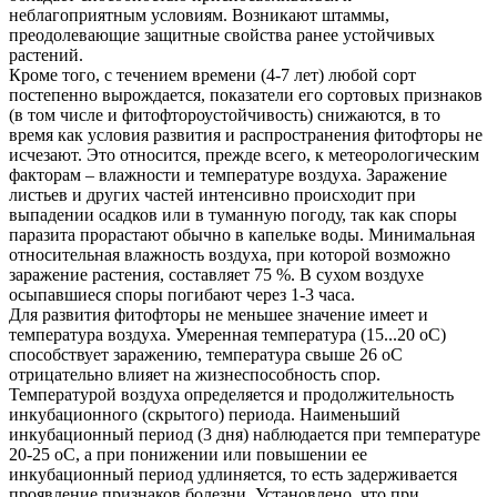
неблагоприятным условиям. Возникают штаммы,
преодолевающие защитные свойства ранее устойчивых
растений.
Кроме того, с течением времени (4-7 лет) любой сорт
постепенно вырождается, показатели его сортовых признаков
(в том числе и фитофтороустойчивость) снижаются, в то
время как условия развития и распространения фитофторы не
исчезают. Это относится, прежде всего, к метеорологическим
факторам – влажности и температуре воздуха. Заражение
листьев и других частей интенсивно происходит при
выпадении осадков или в туманную погоду, так как споры
паразита прорастают обычно в капельке воды. Минимальная
относительная влажность воздуха, при которой возможно
заражение растения, составляет 75 %. В сухом воздухе
осыпавшиеся споры погибают через 1-3 часа.
Для развития фитофторы не меньшее значение имеет и
температура воздуха. Умеренная температура (15...20 оС)
способствует заражению, температура свыше 26 оС
отрицательно влияет на жизнеспособность спор.
Температурой воздуха определяется и продолжительность
инкубационного (скрытого) периода. Наименьший
инкубационный период (3 дня) наблюдается при температуре
20-25 оС, а при понижении или повышении ее
инкубационный период удлиняется, то есть задерживается
проявление признаков болезни. Установлено, что при