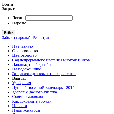
Войти
Закрыть
Логин:
Пароль:
Войти
Забыли пароль?
|
Регистрация
На главную
Овощеводство
Цветоводство
Сад непрерывного цветения многолетников
Ландшафтный дизайн
На подоконнике
Энциклопедия комнатных растений
Ваш сад
Удобрения
Лунный посевной календарь - 2014
Здоровье дачного участка
Советы садоводов
Как сохранить урожай
Новости
Наши конкурсы