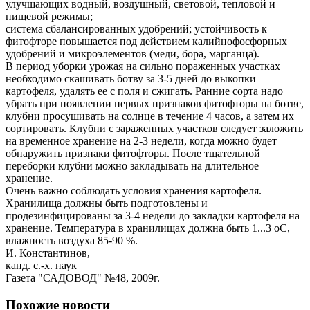
улучшающих водный, воздушный, световой, тепловой и
пищевой режимы;
система сбалансированных удобрений; устойчивость к
фитофторе повышается под действием калийно­фосфорных
удобрений и микроэлементов (меди, бора, марганца).
В период уборки урожая на сильно пораженных участках
необходимо скашивать ботву за 3-5 дней до выкопки
картофеля, удалять ее с поля и сжигать. Ранние сорта надо
убрать при появлении первых признаков фитофторы на ботве,
клубни просушивать на солнце в течение 4 часов, а затем их
сортировать. Клубни с зараженных участков следует заложить
на временное хранение на 2-3 недели, когда можно будет
обнаружить признаки фитофторы. После тщательной
переборки клубни можно закладывать на длительное
хранение.
Очень важно соблюдать условия хранения картофеля.
Хранилища должны быть подготовлены и
продезинфицированы за 3-4 недели до закладки картофеля на
хранение. Температура в хранилищах должна быть 1...3 оС,
влажность воздуха 85-90 %.
И. Константинов,
канд. с.-х. наук
Газета "САДОВОД" №48, 2009г.
Похожие новости