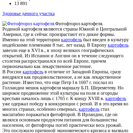
13 891
Здоровье дачного участка
Фитофтороз картофеля.
Родиной картофеля являются страны Южной и Центральной
Америки, где и сейчас произрастают его дикие формы.
Именно на этой территории
картофель
был введен в культуру
индейскими племенами 8 тыс. лет назад. В Европу
картофель
завезли еще в XVI в., в эпоху великих географических
открытий. Из Испании и Англии он в течение следующего
столетия распространился по всей Европе, причем
первоначально как лекарственное растение.
В России
картофель
в отличие от Западной Европы, сразу
внедрялся как продовольственное, а не как лекарственное
растение. Известно, что еще Петр I в 1697 г. послал из
Голландии мешок картофеля маршалу Б.П. Шереметеву. Но
широкое продвижение этой культуры на поля и огороды
крестьян началось лишь с 1765 г. К концу XVIII в.
картофель
уже одержал победу в конкуренции с репой. И в это время во
многих странах, особенно северных,
картофель
стал
масштабно поражаться фитофторой. В Ирландии, где он
являлся основным продуктом питания для большинства
населения, от фитофторы погиб практически весь урожай.
Это послужило причиной экономического кризиса и вызвало