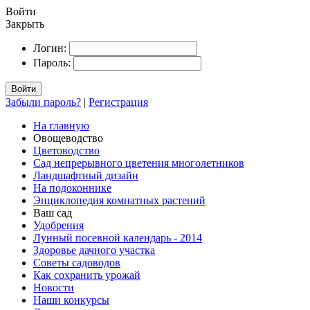
Войти
Закрыть
Логин:
Пароль:
Войти
Забыли пароль?
|
Регистрация
На главную
Овощеводство
Цветоводство
Сад непрерывного цветения многолетников
Ландшафтный дизайн
На подоконнике
Энциклопедия комнатных растений
Ваш сад
Удобрения
Лунный посевной календарь - 2014
Здоровье дачного участка
Советы садоводов
Как сохранить урожай
Новости
Наши конкурсы