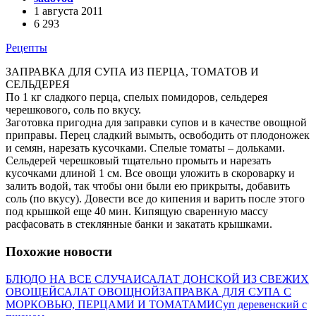
1 августа 2011
6 293
Рецепты
ЗАПРАВКА ДЛЯ СУПА ИЗ ПЕРЦА, ТОМАТОВ И
СЕЛЬДЕРЕЯ
По 1 кг сладкого перца, спелых помидоров, сельдерея
черешкового, соль по вкусу.
Заготовка пригодна для заправки супов и в качестве овощной
приправы. Перец сладкий вымыть, освободить от плодоножек
и семян, нарезать кусочками. Спелые томаты – дольками.
Сельдерей черешковый тщательно промыть и нарезать
кусочками длиной 1 см. Все овощи уложить в скороварку и
залить водой, так чтобы они были ею прикрыты, добавить
соль (по вкусу). Довести все до кипения и варить после этого
под крышкой еще 40 мин. Кипящую сваренную массу
расфасовать в стеклянные банки и закатать крышками.
Похожие новости
БЛЮДО НА ВСЕ СЛУЧАИ
САЛАТ ДОНСКОЙ ИЗ СВЕЖИХ
ОВОЩЕЙ
САЛАТ ОВОЩНОЙ
ЗАПРАВКА ДЛЯ СУПА С
МОРКОВЬЮ, ПЕРЦАМИ И ТОМАТАМИ
Суп деревенский с