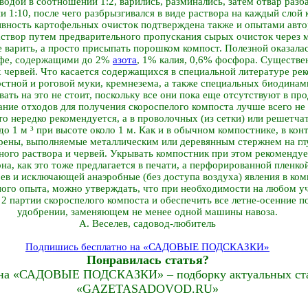
водой в соотношении 1:2, варились, разминались, затем отвар разб
 1:10, после чего разбрызгивался в виде раствора на каждый слой 
вность картофельных очисток подтверждена также и опытами автор
аствор путем предварительного пропускания сырых очисток через мя
 варить, а просто присыпать порошком компост. Полезной оказалас
офе, содержащими до 2%
азота
, 1% калия, 0,6% фосфора. Существе
х червей. Что касается содержащихся в специальной литературе р
остной и роговой муки, кремнезема, а также специальных биодинам
вать на это не стоит, поскольку все они пока еще отсутствуют в пр
ние отходов для получения скороспелого компоста лучше всего не
 это нередко рекомендуется, а в проволочных (из сетки) или решетча
о 1 м ³ при высоте около 1 м. Как и в обычном компостнике, в кон
рены, выполняемые металлическим или деревянным стержнем на глу
чного раствора и червей. Укрывать компостник при этом рекоменду
на, как это тоже предлагается в печати, а перфорированной пленко
ев и исключающей анаэробные (без доступа воздуха) явления в ко
ого опыта, можно утверждать, что при необходимости на любом уч
 2 партии скороспелого компоста и обеспечить все летне-осенние 
удобрении, заменяющем не менее одной машины навоза.
А. Веселев, садовод-любитель
Подпишись бесплатно на «САДОВЫЕ ПОДСКАЗКИ»
Понравилась статья?
на «САДОВЫЕ ПОДСКАЗКИ» – подборку актуальных стат
«GAZETASADOVOD.RU»