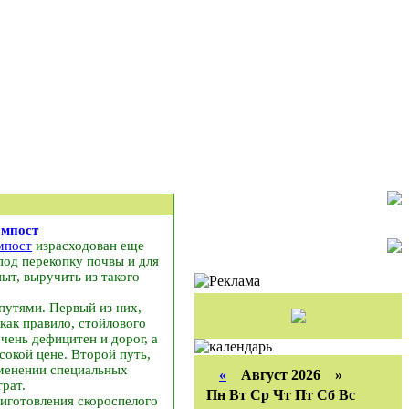
омпост
мпост
израсходован еще
под перекопку почвы и для
ыт, выручить из такого
путями. Первый из них,
как правило, стойлового
очень дефицитен и дорог, а
сокой цене. Второй путь,
именении специальных
«
Август 2026 »
рат.
Пн
Вт
Ср
Чт
Пт
Сб
Вс
риготовления скороспелого