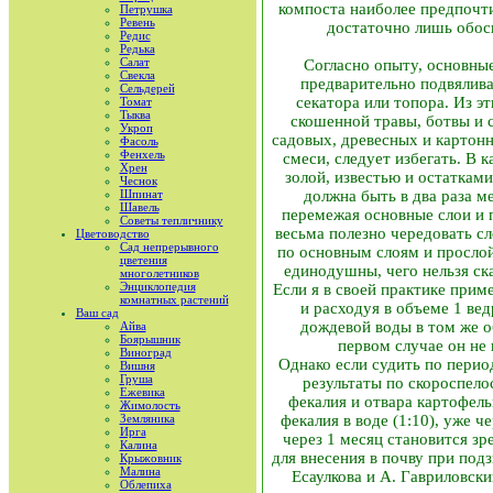
компоста наиболее предпочти
Петрушка
Ревень
достаточно лишь обос
Редис
Редька
Салат
Согласно опыту, основные
Свекла
предварительно подвялива
Сельдерей
секатора или топора. Из э
Томат
Тыква
скошенной травы, ботвы и 
Укроп
садовых, древесных и карто
Фасоль
Фенхель
смеси, следует избегать. В
Хрен
золой, известью и остаткам
Чеснок
Шпинат
должна быть в два раза м
Шавель
перемежая основные слои и 
Советы тепличнику
весьма полезно чередовать с
Цветоводство
Сад непрерывного
по основным слоям и прослой
цветения
единодушны, чего нельзя ск
многолетников
Энциклопедия
Если я в своей практике прим
комнатных растений
и расходуя в объеме 1 ве
Ваш сад
дождевой воды в том же о
Айва
Боярышник
первом случае он не 
Виноград
Однако если судить по перио
Вишня
Груша
результаты по скороспело
Ежевика
фекалия и отвара картофель
Жимолость
Земляника
фекалия в воде (1:10), уже ч
Ирга
через 1 месяц становится зр
Калина
для внесения в почву при под
Крыжовник
Малина
Есаулкова и А. Гавриловск
Облепиха