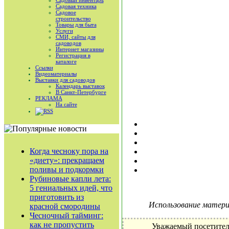
Садовый инвентарь
Садовая техника
Садовое
строительство
Товары для быта
Услуги
СМИ, сайты для
садоводов
Интернет магазины
Регистрация в
каталоге
Ссылки
Видеоматериалы
Выставки для садоводов
Календарь выставок
В Санкт-Петербурге
РЕКЛАМА
На сайте
RSS
Когда чесноку пора на
«диету»: прекращаем
поливы и подкормки
Рубиновые капли лета:
5 гениальных идей, что
приготовить из
Использование материа
красной смородины
Чесночный тайминг:
как не пропустить
Уважаемый посетител