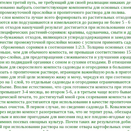
телен третий путь, не требующий для своей реализации никаких де
нованно выбрать соответствующие компоненты для основных слоев
промежуточной прослойки и пропиточного раствора для полива.
 слои компоста лучше всего формировать из растительных отходов,
ются или подсушиваются и измельчаются до размера не более 5 - 
тих отходов наилучший результат достигается при использовании се
специфических растений-сорняков: крапивы, одуванчика, сныти и д
нно-бумажных отходов, являющихся углеродсодержащими и замедл
 качестве промежуточной прослойки можно с успехом применять са
и сброженных сорняков в соотношении 1:2:3. Толщина основных сло
еньше, чем для обычного компоста, не превышая соответственно 15 
про-слойки, для предотвращения слеживаемости и улучшения аэра
лои из подвядшей органики с сеном и сухими отходами. В отношен
кам для скороспелого компоста садоводы и огородники в большинс
азать о пропиточном растворе, играющем важнейшую роль в пригот
еняю для этой цели зеленную жижу и мочу, чередуя их при соотноше
дро на 1 слой, то отдельные садоводы и огородники ограничиваютс
бъеме. Вполне естественно, что срок готовности компоста при это
превышает 3-4 месяца, во втором 5-6, а в третьем чаще всего бывае
дической печати, то достигнутый мной срок созревания компоста в
сти компоста достигаются при использовании в качестве пропиточн
ных очисток. В первом случае, по сведению садовода Б. Ковалевс
ерез неделю компост разогревается так, что не терпит рука, обеззар
елым и вполне пригодным для внесения под все плодово-ягодные кул
зимних посевах овощных культур. Почти таких же результатов доб
ий при использовании раствора на основе отвара картофельных очи