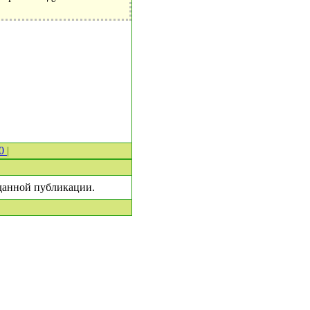
 0
|
 данной публикации.