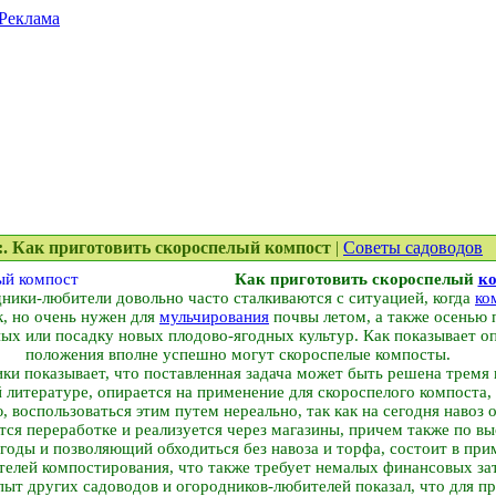
Реклама
::. Как приготовить скороспелый компост
|
Советы садоводов
Как приготовить скороспелый
к
ники-любители довольно часто сталкиваются с ситуацией, когда
ко
к, но очень нужен для
мульчирования
почвы летом, а также осенью 
ых или посадку новых плодово-ягодных культур. Как показывает оп
положения вполне успешно могут скороспелые компосты.
и показывает, что поставленная задача может быть решена тремя 
литературе, опирается на применение для скороспелого компоста, 
, воспользоваться этим путем нереально, так как на сегодня навоз 
ся переработке и реализуется через магазины, причем также по вы
годы и позволяющий обходиться без навоза и торфа, состоит в пр
телей компостирования, что также требует немалых финансовых зат
пыт других садоводов и огородников-любителей показал, что для п