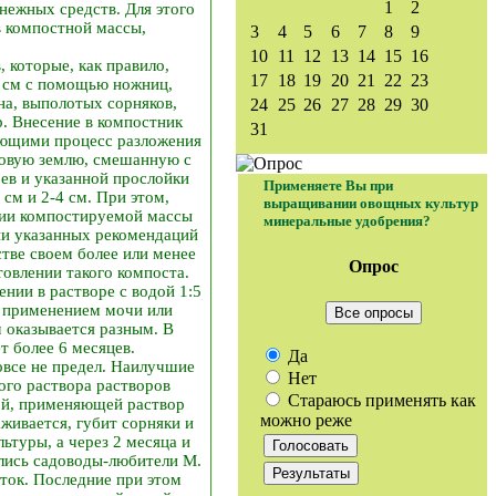
1
2
нежных средств. Для этого
 компостной массы,
3
4
5
6
7
8
9
10
11
12
13
14
15
16
 которые, как правило,
17
18
19
20
21
22
23
6 см с помощью ножниц,
на, выполотых сорняков,
24
25
26
27
28
29
30
р. Внесение в компостник
31
яющими процесс разложения
довую землю, смешанную с
ев и указанной прослойки
Применяете Вы при
см и 2-4 см. При этом,
выращивании овощных культур
ции компостируемой массы
минеральные удобрения?
ии указанных рекомендаций
тве своем более или менее
Опрос
овлении такого компоста.
нии в растворе с водой 1:5
я применением мочи или
Все опросы
м оказывается разным. В
т более 6 месяцев.
Да
овсе не предел. Наилучшие
Нет
ого раствора растворов
Стараюсь применять как
кой, применяющей раствор
можно реже
аживается, губит сорняки и
ьтуры, а через 2 месяца и
ились садоводы-любители М.
сток. Последние при этом