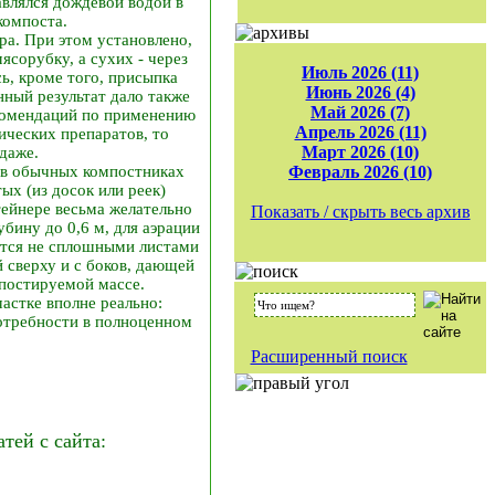
авлялся дождевой водой в
компоста.
а. При этом установлено,
сорубку, а сухих - через
Июль 2026 (11)
ь, кроме того, присыпка
Июнь 2026 (4)
нный результат дало также
Май 2026 (7)
екомендаций по применению
Апрель 2026 (11)
ических препаратов, то
Март 2026 (10)
одаже.
 в обычных компостниках
Февраль 2026 (10)
тых (из досок или реек)
тейнере весьма желательно
Показать / скрыть весь архив
бину до 0,6 м, для аэрации
ется не сплошными листами
й сверху и с боков, дающей
мпостируемой массе.
астке вполне реально:
потребности в полноценном
Расширенный поиск
ей с сайта: