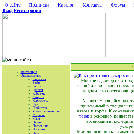
О сайте
Подписка
Каталог
Контакты
Форум
Вход
Регистрация
На главную
Овощеводство
Баклажан
Многие садоводы и огород
Бобы
весной для посевов и посадо
Горох
Дайкон
подзимнего посева овощн
Кабачок
Капуста
Анализ имеющейся практик
Картофель
Лук
приводимый в специальной 
Любисток
навоза и торфа. К сожалению
Мелисса лимонная
Морковь
торф
в основном подвергает
Мята
возникший в последние 
Огурец
Пастернак
ускори
Патисон
Мой личный опыт, а также о
Перец