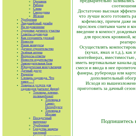
предварительно заливались 
Орешник
Рябина
соотношении
Слива
Достаточно высокая эффекти
Смородина
что лучше всего готовить р
Яблоня
Удобрения
кофемолку, причем даже не
Ландшафтный дизайн
прослоек спитыми чаем и к
На подоконнике
Здоровье дачного участка
введение в компост дождевы
Советы садоводов
для прослоек кровяной, к
Как сохранить урожай
Новости
реагиро
Наши конкурсы
Осуществлять компостирова
Дачное строительство
(кучах, ямах и т.д.), как
Зелёная аптека
Вопросы-ответы
контейнерах, вместимостью д
Новости издательства
иметь вертикальные каналы-д
Законодательная база
Юридическая консультация
смеси и ввода в нее пропито
Дачный досуг
фанеры, рубероида или карто
Рецепты
дополнительный обогр
Словарь садовода. Что
такое… ?
Исходя из вышеизложенн
Товары и услуги для
приготовить за дачный сезон
садоводов (каталог фирм)
Теплицы, пленки,
поликарбонат
Теплицы в
Санкт-
Петербурге
Теплицы в
Москве
Посадочный
Подпишитесь 
материал
Удобрения
Средства защиты
растений