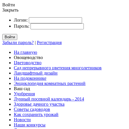
Войти
Закрыть
Логин:
Пароль:
Войти
Забыли пароль?
|
Регистрация
На главную
Овощеводство
Цветоводство
Сад непрерывного цветения многолетников
Ландшафтный дизайн
На подоконнике
Энциклопедия комнатных растений
Ваш сад
Удобрения
Лунный посевной календарь - 2014
Здоровье дачного участка
Советы садоводов
Как сохранить урожай
Новости
Наши конкурсы