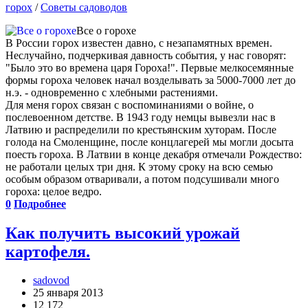
горох
/
Советы садоводов
Все о горохе
В России горох известен давно, с незапамятных времен.
Неслучайно, подчеркивая давность события, у нас говорят:
"Было это во времена царя Гороха!". Первые мелкосемянные
формы гороха человек начал возделывать за 5000-7000 лет до
н.э. - одновременно с хлебными растениями.
Для меня горох связан с воспоминаниями о войне, о
послевоенном детстве. В 1943 году немцы вывезли нас в
Латвию и распределили по крестьянским хуторам. После
голода на Смоленщине, после концлагерей мы могли досыта
поесть гороха. В Латвии в конце декабря отмечали Рождество:
не работали целых три дня. К этому сроку на всю семью
особым образом отваривали, а потом подсушивали много
гороха: целое ведро.
0
Подробнее
Как получить высокий урожай
картофеля.
sadovod
25 января 2013
12 172