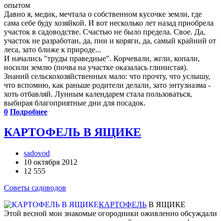
опытом
Давно я, медик, мечтала о собственном кусочке земли, где
сама себе буду хозяйкой. И вот несколько лет назад приобрела
участок в садоводстве. Счастью не было предела. Свое. Да,
участок не разработан, да, пни и коряги, да, самый крайний от
леса, зато ближе к природе...
И начались "труды праведные". Корчевали, жгли, копали,
носили землю (почва на участке оказалась глинистая).
Знаний сельскохозяйственных мало: что прочту, что услышу,
что вспомню, как раньше родители делали, зато энтузиазма -
хоть отбавляй. Лунным календарем стала пользоваться,
выбирая благоприятные дни для посадок.
0
Подробнее
КАРТОФЕЛЬ В ЯЩИКЕ
sadovod
10 октября 2012
12 555
Советы садоводов
КАРТОФЕЛЬ
В ЯЩИКЕ
Этой весной мои знакомые огородники оживленно обсуждали