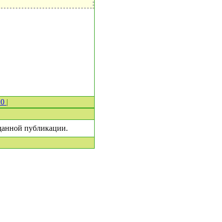
 0
|
 данной публикации.