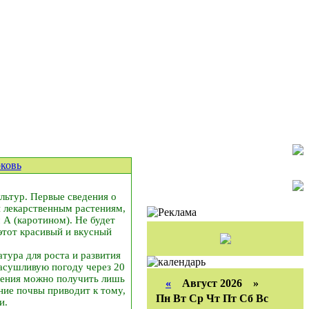
ковь
льтур. Первые сведения о
й лекарственным растениям,
 А (каротином). Не будет
этот красивый и вкусный
тура для роста и развития
засушливую погоду через 20
тения можно получить лишь
«
Август 2026 »
ние почвы приводит к тому,
Пн
Вт
Ср
Чт
Пт
Сб
Вс
и.