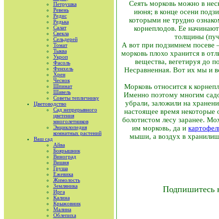
Сеять морковь можно в неск
Петрушка
Ревень
июня; в конце осени подз
Редис
которыми не трудно ознако
Редька
Салат
корнеплодов. Ее начинают 
Свекла
толщины (пуч
Сельдерей
А вот при подзимнем посеве –
Томат
Тыква
морковь плохо хранится в отл
Укроп
вещества, вегетируя до п
Фасоль
Фенхель
Несравненная. Вот их мы и 
Хрен
Чеснок
Морковь относится к корнепл
Шпинат
Шавель
Именно поэтому многим садов
Советы тепличнику
убрали, заложили на хранен
Цветоводство
Сад непрерывного
настоящее время некоторые 
цветения
болотистом лесу заранее. Мо
многолетников
Энциклопедия
им морковь, да и
картофел
комнатных растений
мыши, а воздух в хранилищ
Ваш сад
Айва
Боярышник
Виноград
Вишня
Груша
Ежевика
Жимолость
Земляника
Подпишитесь 
Ирга
Калина
Крыжовник
Малина
Облепиха