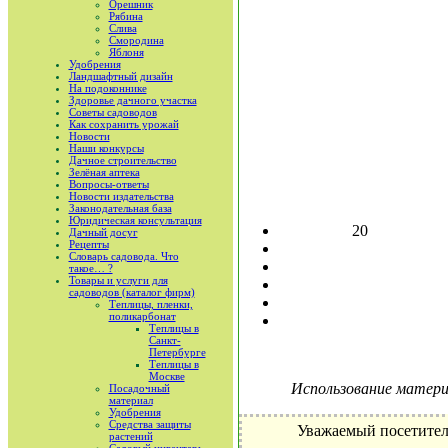
Орешник
Рябина
Слива
Смородина
Яблоня
Удобрения
Ландшафтный дизайн
На подоконнике
Здоровье дачного участка
Советы садоводов
Как сохранить урожай
Новости
Наши конкурсы
Дачное строительство
Зелёная аптека
Вопросы-ответы
Новости издательства
Законодательная база
Юридическая консультация
20
Дачный досуг
Рецепты
Словарь садовода. Что
такое… ?
Товары и услуги для
садоводов (каталог фирм)
Теплицы, пленки,
поликарбонат
Теплицы в
Санкт-
Петербурге
Теплицы в
Москве
Использование материа
Посадочный
материал
Удобрения
Средства защиты
Уважаемый посетител
растений