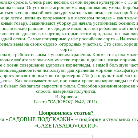
олько сроков. Очень рано весной, самой первой культурой – с 15 ап
имним севом. Опустив все агроприемы выращивания, ухода, борьбы с
миться в специальной литературе мы здесь коснемся только пробле
еще летом, когда их прорывают, а в массовом порядке – как только
ковый товар). Заканчивают уборку до начала устойчивых осенних 
 значительно раньше – в середине июля, для потребления в летний
ичие от позднеспелых сортов, которые летом продолжают накаплив
оздней осени. Самые популярные у нас российские сорта – Нантская
возделываем на своих садово¬огородных участках. Это свои, хоро
сорта
одам, требовательным к условиям хранения. Кроме того, она может
одам­любителям знакомо чувство горечи и досады, когда морковь р
ие с осени совершенно здоровые корнеплоды, а зимой большую част
овощеводы­любители используют для хранения моркови мох­сфагнум
х просушивают до влажности примерно 7 % (на ощупь такой мох по
ь
тоже. Как показывает опыт, при таком хранении корнеплоды не б
е бывает без запаха сырости и гнили. Способов хранения моркови 
способ, наверняка получится.
И. Кривега
Газета "САДОВОД" №42, 2011г.
Понравилась статья?
на «САДОВЫЕ ПОДСКАЗКИ» – подборку актуальных стат
«GAZETASADOVOD.RU»