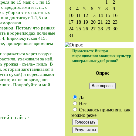
1
2
реля по 15 мая; с 1 по 15
 вредителями и т. п., с
3
4
5
6
7
8
9
мы уборки этих полезных
10
11
12
13
14
15
16
 они достигнут 1-1,5 см
17
18
19
20
21
22
23
заморозков.
 период. Потому что ранняя
24
25
26
27
28
29
30
ать в корнеплодах полезные
31
 4, Бирючекутская 415,
шие, проверенные временем
Применяете Вы при
 заражаться через воздух.
выращивании овощных культур
астили, ухаживали за ней,
минеральные удобрения?
ь урожая «съела» гниль. В
, который заготавливают в
Опрос
чти сухой) и переслаивают
олеют, их не повреждают
много. Попробуйте и мой
Все опросы
Да
Нет
Стараюсь применять как
можно реже
ей с сайта: