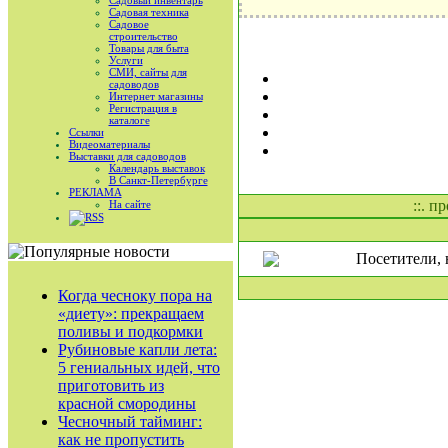
Садовый инвентарь
Садовая техника
Садовое
строительство
Товары для быта
Услуги
СМИ, сайты для
садоводов
Интернет магазины
Регистрация в
каталоге
Ссылки
Видеоматериалы
Выставки для садоводов
Календарь выставок
В Санкт-Петербурге
РЕКЛАМА
::. п
На сайте
RSS
Посетители, 
Когда чесноку пора на
«диету»: прекращаем
поливы и подкормки
Рубиновые капли лета:
5 гениальных идей, что
приготовить из
красной смородины
Чесночный тайминг:
как не пропустить