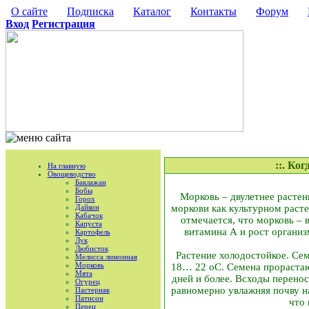
О сайте
Подписка
Каталог
Контакты
Форум
Вход
Регистрация
::. Ко
На главную
Овощеводство
Баклажан
Бобы
Морковь – двулетнее растен
Горох
Дайкон
моркови как культурном расте
Кабачок
отмечается, что морковь –
Капуста
витамина А и рост организ
Картофель
Лук
Любисток
Растение холодостойкое. Се
Мелисса лимонная
Морковь
18… 22 оС. Семена прорастают
Мята
дней и более. Всходы перено
Огурец
равномерно увлажняя почву н
Пастернак
Патисон
что 
Перец