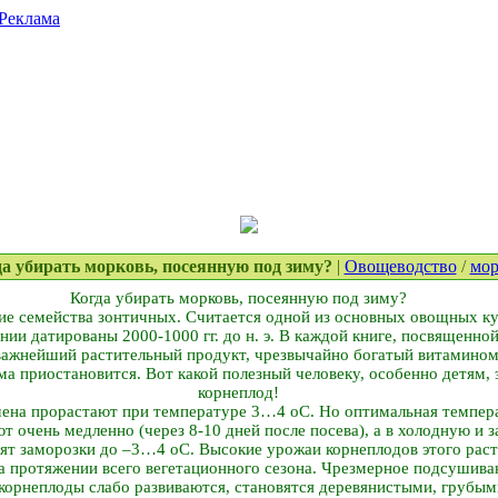
Реклама
гда убирать морковь, посеянную под зиму?
|
Овощеводство
/
мор
Когда убирать морковь, посеянную под зиму?
ие семейства зонтичных. Считается одной из основных овощных ку
нии датированы 2000-1000 гг. до н. э. В каждой книге, посвященно
 важнейший растительный продукт, чрезвычайно богатый витамином
ма приостановится. Вот какой полезный человеку, особенно детям, 
корнеплод!
мена прорастают при температуре 3…4 оС. Но оптимальная темпера
 очень медленно (через 8-10 дней после посева), а в холодную и 
сят заморозки до –3…4 оС. Высокие урожаи корнеплодов этого рас
а протяжении всего вегетационного сезона. Чрезмерное подсушива
корнеплоды слабо развиваются, становятся деревянистыми, грубым