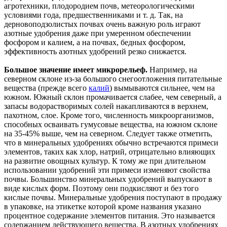
агротехники, плодородием почв, метеорологическими
условиями года, предшественниками и т. д. Так, на
дерновоподзолистых почвах очень важную роль играют
азотные удобрения даже при умеренном обеспечении
фосфором и калием, а на почвах, бедных фосфором,
эффективность азотных удобрений резко снижается.
Большое значение имеет микрорельеф.
Например, на
северном склоне из-за большого снегоотложения питательные
вещества (прежде всего
калий
) вымываются сильнее, чем на
южном. Южный склон промачивается слабее, чем северный, а
запасы водорастворимых солей накапливаются в верхнем,
пахотном, слое. Кроме того, численность микроорганизмов,
способных осваивать гумусовые вещества, на южном склоне
на 35-45% выше, чем на северном. Следует также отметить,
что в минеральных удобрениях обычно встречаются примеси
элементов, таких как хлор, натрий, отрицательно влияющих
на развитие овощных культур. К тому же при длительном
использовании удобрений эти примеси изменяют свойства
почвы. Большинство минеральных удобрений выпускают в
виде кислых форм. Поэтому они подкисляют и без того
кислые почвы. Минеральные удобрения поступают в продажу
в упаковке, на этикетке которой кроме названия указано
процентное содержание элементов питания. Это называется
содержанием действующего вещества. В азотных удобрениях