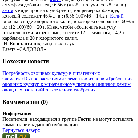
аммофоса добавить еще 6,56 г (чтобы получилось 8 г д. в.)
азота
в виде простого удобрения, например карбамида,
который содержит 46% д. в.: (6,56·100)/46 = 14,2 г.
Калий
вносим в виде хлористого калия, в котором содержится 60% д.
в.: (12·100)/60 = 20 г. Итак, чтобы обеспечить капусту
питательными веществами, внесите 12 г аммофоса, 14,2 г
карбамида и 20 г хлористого калия.
И. Константинов, канд. с.-х. наук
Газета «САДОВОД»
Похожие новости
Потребность овощных культур в питательных
элементах
Вынос растениями элементов из почвы
Требования
овощных культур к минеральному питанию
Пищевой режим
овощных растений
Роль зеленого удобрения
Комментарии (0)
Информация
Посетители, находящиеся в группе
Гости
, не могут оставлять
комментарии к данной публикации.
Вернуться наверх