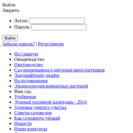
Войти
Закрыть
Логин:
Пароль:
Войти
Забыли пароль?
|
Регистрация
На главную
Овощеводство
Цветоводство
Сад непрерывного цветения многолетников
Ландшафтный дизайн
На подоконнике
Энциклопедия комнатных растений
Ваш сад
Удобрения
Лунный посевной календарь - 2014
Здоровье дачного участка
Советы садоводов
Как сохранить урожай
Новости
Наши конкурсы