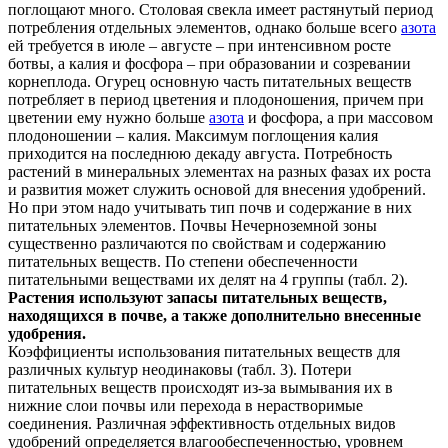
поглощают много. Столовая свекла имеет растянутый период
потребления отдельных элементов, однако больше всего
азота
ей требуется в июле – августе – при интенсивном росте
ботвы, а калия и фосфора – при образовании и созревании
корнеплода. Огурец основную часть питательных веществ
потребляет в период цветения и плодоношения, причем при
цветении ему нужно больше
азота
и фосфора, а при массовом
плодоношении – калия. Максимум поглощения калия
приходится на последнюю декаду августа. Потребность
растений в минеральных элементах на разных фазах их роста
и развития может служить основой для внесения удобрений.
Но при этом надо учитывать тип почв и содержание в них
питательных элементов. Почвы Нечерноземной зоны
существенно различаются по свойствам и содержанию
питательных веществ. По степени обеспеченности
питательными веществами их делят на 4 группы (табл. 2).
Растения используют запасы питательных веществ,
находящихся в почве, а также дополнительно внесенные
удобрения.
Коэффициенты использования питательных веществ для
различных культур неодинаковы (табл. 3). Потери
питательных веществ происходят из-за вымывания их в
нижние слои почвы или перехода в нерастворимые
соединения. Различная эффективность отдельных видов
удобрений определяется влагообеспеченностью, уровнем