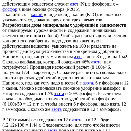
действующим веществом служит
азот
(N), в фосфорных –
фосфор
в виде оксида фосфора (P2O5),
в калийных –
калий
в виде оксида калия (K2O), в сложных
указывается содержание двух или трех элементов.
Разработаны дозы минеральных удобрений в зависимости
от
планируемой урожайности и содержания подвижных
элементов питания (табл. 4). Чтобы рассчитать дозу внесения
конкретного удобрения, надо дозу, выраженную в
действующем веществе, умножить на 100 и разделить на
процент действующего вещества в конкретном удобрении.
Например, под капусту мы вносим
азот
в дозе 8 г д. в. на 1 м2.
Сколько карбамида, который содержит 46%
азота
, нам
потребуется? Произведя несложный расчет (8·100)/46,
получим 17,4 г карбамида. Сложнее рассчитать, сколько надо
внести простых удобрений в дополнение к сложным.
Например, под капусту надо внести 8 г
азота
, 6 г фосфора и 12
г калия. Можно использовать сложное удобрение аммофос, в
котором содержится 12%
азота
и 50% фосфора. Рассчитаем
сначала необходимое количество удобрений по фосфору:
(6·100)/50 = 12 г, т. е. чтобы внести 6 г фосфора, надо взять 12
г аммофоса. Сколько же
азота
содержится в 12 г аммофоса?
В 100 г аммофоса содержится 12 г
азота
, а в 12 г будет
(12·12)/100 = 1,44 г. Следовательно, для того чтобы внести
требуемое количество
азота
под капусту, нужно к 12 г