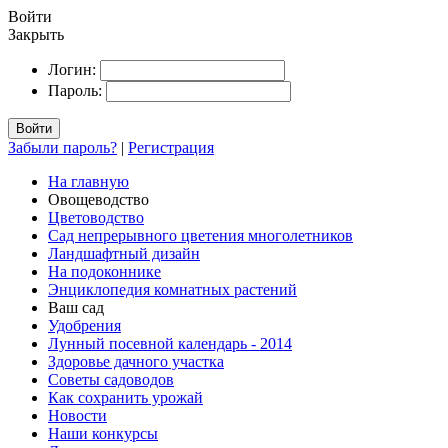
Войти
Закрыть
Логин:
Пароль:
Войти
Забыли пароль?
|
Регистрация
На главную
Овощеводство
Цветоводство
Сад непрерывного цветения многолетников
Ландшафтный дизайн
На подоконнике
Энциклопедия комнатных растений
Ваш сад
Удобрения
Лунный посевной календарь - 2014
Здоровье дачного участка
Советы садоводов
Как сохранить урожай
Новости
Наши конкурсы