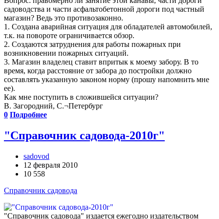
Вопрос: правомерно ли занятие этой канавы, части дороги
садоводства и части асфальтобетонной дороги под частный
магазин? Ведь это противозаконно.
1. Создана аварийная ситуация для обладателей автомобилей,
т.к. на повороте ограничивается обзор.
2. Создаются затруднения для работы пожарных при
возникновении пожарных ситуаций.
3. Магазин владелец ставит впритык к моему забору. В то
время, когда расстояние от забора до постройки должно
составлять указанную законом норму (прошу напомнить мне
ее).
Как мне поступить в сложившейся ситуации?
В. Загородний, С.¬Петербург
0
Подробнее
"Справочник садовода-2010г"
sadovod
12 февраля 2010
10 558
Справочник садовода
"Справочник садовода" издается ежегодно издательством