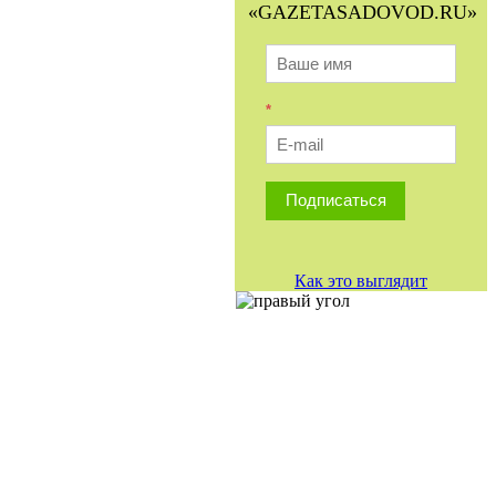
«GAZETASADOVOD.RU»
*
Подписаться
Как это выглядит