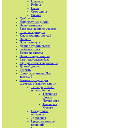
Орешник
Рябина
Слива
Смородина
Яблоня
Удобрения
Ландшафтный дизайн
На подоконнике
Здоровье дачного участка
Советы садоводов
Как сохранить урожай
Новости
Наши конкурсы
Дачное строительство
Зелёная аптека
Вопросы-ответы
Новости издательства
Законодательная база
Юридическая консультация
Дачный досуг
Рецепты
Словарь садовода. Что
такое… ?
Товары и услуги для
садоводов (каталог фирм)
Теплицы, пленки,
поликарбонат
Теплицы в
Санкт-
Петербурге
Теплицы в
Москве
Посадочный
материал
Удобрения
Средства защиты
растений