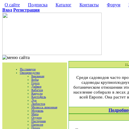
О сайте
Подписка
Каталог
Контакты
Форум
Вход
Регистрация
::
На главную
Овощеводство
Баклажан
Среди садоводов часто про
Бобы
садоводы крупноплодную
Горох
Дайкон
ботаническом отношении эти
Кабачок
население собирало в лесах 
Капуста
всей Европе. Она растет 
Картофель
Лук
Любисток
Мелисса лимонная
Подробне
Морковь
Мята
Огурец
Пастернак
Патисон
Перец