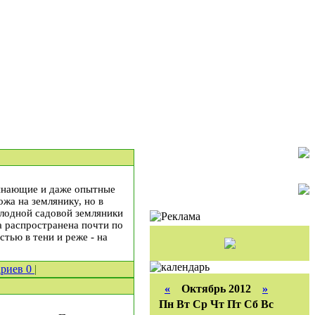
чинающие и даже опытные
жа на землянику, но в
плодной садовой земляники
а распространена почти по
стью в тени и реже - на
ариев
0
|
«
Октябрь 2012
»
Пн
Вт
Ср
Чт
Пт
Сб
Вс