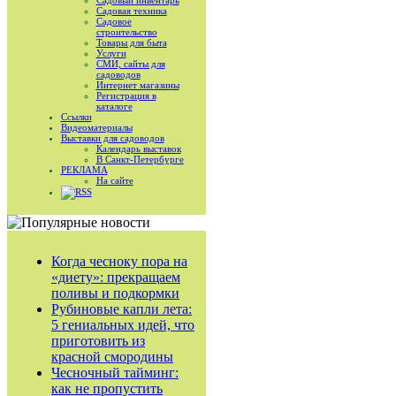
Садовый инвентарь
Садовая техника
Садовое
строительство
Товары для быта
Услуги
СМИ, сайты для
садоводов
Интернет магазины
Регистрация в
каталоге
Ссылки
Видеоматериалы
Выставки для садоводов
Календарь выставок
В Санкт-Петербурге
РЕКЛАМА
На сайте
RSS
Когда чесноку пора на
«диету»: прекращаем
поливы и подкормки
Рубиновые капли лета:
5 гениальных идей, что
приготовить из
красной смородины
Чесночный тайминг:
как не пропустить