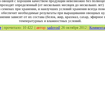
 овощей с хорошим качеством продукции невозможно без полноцен
проходят определенный (от нескольких месяцев до нескольких лет)
 семенах при хранении, и наилучших условий хранения всегда по
и обеспечит необходимые результаты при выращивании овощных ку
нении зависит от их состава (белок, жир, крахмал, сахар, эфирное 
температурных и влажностных условий.
е
| прочитало: 10 422 :|
автор:
sadovod
| 26 октября 2012 |
Коммент