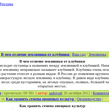
Реклама
.
В чем отличие земляники от клубники
|
Ваш сад
/
Земляника
|
В чем отличие земляники от клубники
исходит путаница в названиях между земляникой и клубникой. На
 землянику неправильно называют клубникой. Клубника очень похо
 растения относят к разным видам. В России до появления крупно
дикорастущую лесную землянику и клубнику. В диком виде клубник
в лесах среди кустарников, на лесных опушках, полянах, большей ча
открытых местах.
е
| прочитало: 69 591 :|
автор:
sadovod
| 26 октября 2012 |
Коммент
::.
Как хранить семена овощных культур
|
Овощеводство
|
Как хранить семена овощных культур