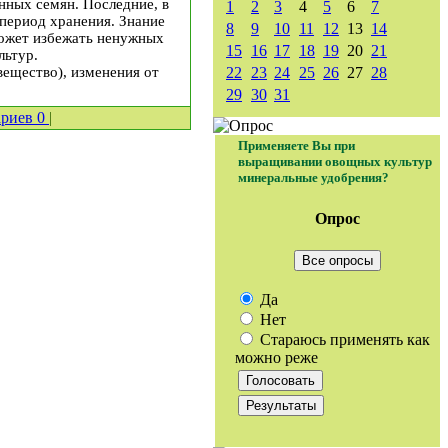
ных семян. Последние, в
1
2
3
4
5
6
7
 период хранения. Знание
8
9
10
11
12
13
14
может избежать ненужных
15
16
17
18
19
20
21
льтур.
вещество), изменения от
22
23
24
25
26
27
28
29
30
31
ариев
0
|
Применяете Вы при
выращивании овощных культур
минеральные удобрения?
Опрос
Все опросы
Да
Нет
Стараюсь применять как
можно реже