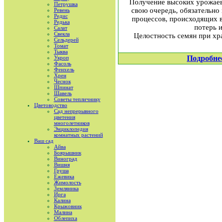
Получение высоких урожаев
Петрушка
свою очередь, обязательно 
Ревень
Редис
процессов, происходящих в
Редька
потерь 
Салат
Свекла
Целостность семян при хра
Сельдерей
Томат
Тыква
Подробне
Укроп
Фасоль
Фенхель
Хрен
Чеснок
Шпинат
Шавель
Советы тепличнику
Цветоводство
Сад непрерывного
цветения
многолетников
Энциклопедия
комнатных растений
Ваш сад
Айва
Боярышник
Виноград
Вишня
Груша
Ежевика
Жимолость
Земляника
Ирга
Калина
Крыжовник
Малина
Облепиха