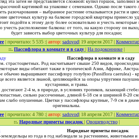
ляд эта затея не представляется сложной: купил горшок, заполнил з
красочной картинкой на упаковке с семенами. Однако после такого
ть разочарования – выбранное растение отказывается расти и цвес
ие цветочных культур на балконе городской квартиры принесло уд
тоит подойти к этому делу более основательно и учесть некоторые
о учесть расположение балкона: от того, на какую сторону он вых
будет зависеть выбор цветочных культур для посадки;
ее
| прочитало: 5 535 :|
автор:
sadovod
| 19 апреля 2017 |
Коммента
::.
Пассифлора в комнате и в саду
|
На подоконнике
|
Пассифлора в комнате и в саду
м. страстоцветных. Род насчитывает свыше 250 видов, происходящ
екоторые виды обитают также в тропической Азии, Африке, Австра
 обычно выращивают пассифлору голубую (Passiflora caerulea) - к
ще всего является лианой, цепляющейся за опоры упругими пазушн
кустарники, и травы.
достигают 2-4 м, в природе, в условиях тропиков, лазающий стебел
опастные, сильно рассеченные, длиной 6-18 см и шириной 8-20 см,
кам слабо опушенные. Цветки у пассифлоры крупные, 7-9 см в диам
оригинальны.
ее
| прочитало: 4 780 :|
автор:
sadovod
| 18 апреля 2017 |
Коммента
::.
Народные приметы посадок
|
Овощеводство
|
Народные приметы посадок
емледельцы из года в год наблюдали за растениями, животными и