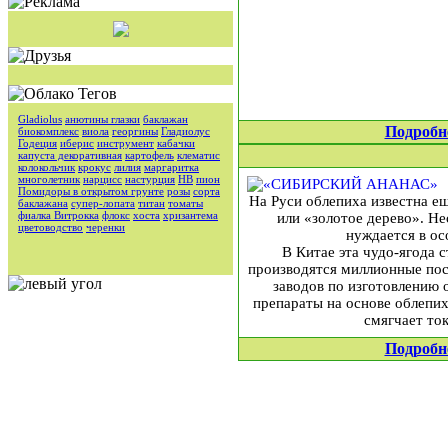
Gladiolus
анютины глазки
баклажан
Подробн
биокомплекс
виола
георгины
Гладиолус
Годеция
иберис
инструмент
кабачки
капуста декоративная
картофель
клематис
колокольчик
крокус
лилия
маргаритка
многолетник
нарцисс
настурция
НВ
пион
Помидоры в открытом грунте
розы
сорта
На Руси облепиха известна е
баклажана
супер-лопата
титан
томаты
фиалка Витрокка
флокс
хоста
хризантема
или «золотое дерево». Н
цветоводство
черенки
нуждается в ос
В Китае эта чудо-ягода 
производятся миллионные поса
заводов по изготовлению 
препараты на основе облепих
смягчает то
Подробн