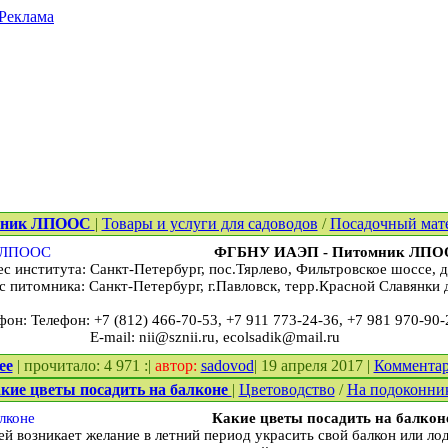
Реклама
мник ЛПООС
|
Товары и услуги для садоводов
/
Посадочный мат
ФГБНУ ИАЭП - Питомник ЛП
с института: Санкт-Петербург, пос.Тярлево, Фильтровское шоссе, д
с питомника: Санкт-Петербург, г.Павловск, терр.Красной Славянки 
фон: Телефон: +7 (812) 466-70-53, +7 911 773-24-36, +7 981 970-90-
E-mail: nii@sznii.ru, ecolsadik@mail.ru
ее
| прочитало: 4 971 :|
автор:
sadovod
| 19 апреля 2017 |
Коммента
кие цветы посадить на балконе
|
Цветоводство
/
На подоконни
Какие цветы посадить на балкон
ей возникает желание в летний период украсить свой балкон или 