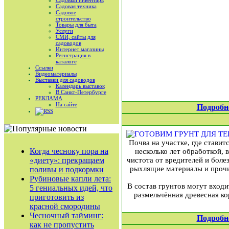
Садовый инвентарь
Садовая техника
Садовое
строительство
Товары для быта
Услуги
СМИ, сайты для
садоводов
Интернет магазины
Регистрация в
каталоге
Ссылки
Видеоматериалы
Выставки для садоводов
Календарь выставок
В Санкт-Петербурге
РЕКЛАМА
На сайте
Подробн
RSS
Почва на участке, где ставит
Когда чесноку пора на
несколько лет обработкой,
«диету»: прекращаем
чистота от вредителей и боле
рыхлящие материалы и прочи
поливы и подкормки
Рубиновые капли лета:
В состав грунтов могут входи
5 гениальных идей, что
размельчённая древесная ко
приготовить из
красной смородины
Чесночный тайминг:
Подробн
как не пропустить