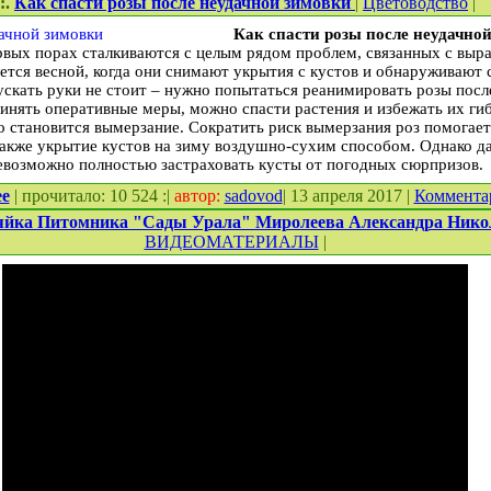
::.
Как спасти розы после неудачной зимовки
|
Цветоводство
|
Как спасти розы после неудачно
вых порах сталкиваются с целым рядом проблем, связанных с выр
ется весной, когда они снимают укрытия с кустов и обнаруживают 
ускать руки не стоит – нужно попытаться реанимировать розы посл
инять оперативные меры, можно спасти растения и избежать их гиб
о становится вымерзание. Сократить риск вымерзания роз помогает
 также укрытие кустов на зиму воздушно-сухим способом. Однако д
евозможно полностью застраховать кусты от погодных сюрпризов.
ее
| прочитало: 10 524 :|
автор:
sadovod
| 13 апреля 2017 |
Коммента
яйка Питомника "Сады Урала" Миролеева Александра Никол
ВИДЕОМАТЕРИАЛЫ
|