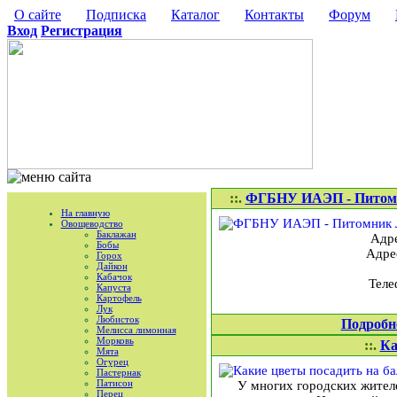
О сайте
Подписка
Каталог
Контакты
Форум
Вход
Регистрация
::.
ФГБНУ ИАЭП - Пито
На главную
Овощеводство
Баклажан
Адре
Бобы
Адре
Горох
Дайкон
Кабачок
Теле
Капуста
Картофель
Лук
Любисток
Подробн
Мелисса лимонная
Морковь
::.
Ка
Мята
Огурец
Пастернак
Патисон
У многих городских жител
Перец