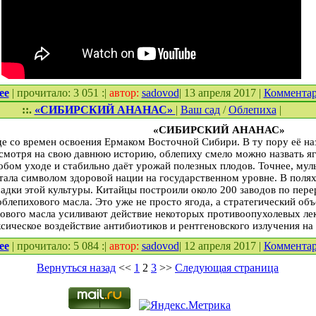
ее
| прочитало: 3 051 :|
автор:
sadovod
| 13 апреля 2017 |
Коммента
::.
«СИБИРСКИЙ АНАНАС»
|
Ваш сад
/
Облепиха
|
«СИБИРСКИЙ АНАНАС»
ще со времен освоения Ермаком Восточной Сибири. В ту пору её н
есмотря на свою давнюю историю, облепиху смело можно назвать я
обом уходе и стабильно даёт урожай полезных плодов. Точнее, мул
стала символом здоровой нации на государственном уровне. В поля
дки этой культуры. Китайцы построили около 200 заводов по пере
облепихового масла. Это уже не просто ягода, а стратегический об
ового масла усиливают действие некоторых противоопухолевых лек
ксическое воздействие антибиотиков и рентгеновского излучения на
ее
| прочитало: 5 084 :|
автор:
sadovod
| 12 апреля 2017 |
Коммента
Вернуться назад
<<
1
2
3
>>
Следующая страница