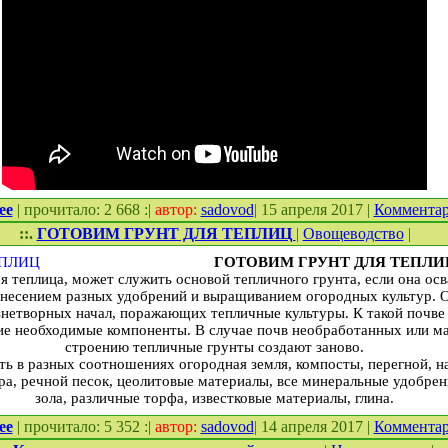
ее
| прочитало: 2 668 :|
автор:
sadovod
| 15 апреля 2017 |
Коммента
::.
ГОТОВИМ ГРУНТ ДЛЯ ТЕПЛИЦ
|
Овощеводство
|
ГОТОВИМ ГРУНТ ДЛЯ ТЕПЛИ
ся теплица, может служить основой тепличного грунта, если она осв
 внесением разных удобрений и выращиванием огородных культур. 
знетворных начал, поражающих тепличные культуры. К такой почве
е необходимые компоненты. В случае почв необработанных или ма
строению тепличные грунты создают заново.
ть в разных соотношениях огородная земля, компосты, перегной, на
ра, речной песок, цеолитовые материалы, все минеральные удобрен
зола, различные торфа, известковые материалы, глина.
ее
| прочитало: 5 352 :|
автор:
sadovod
| 14 апреля 2017 |
Коммента