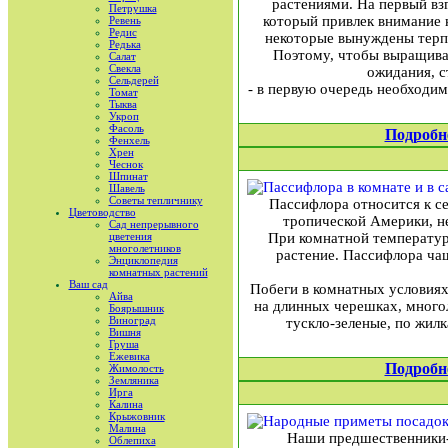
растениями. На первый взг
Петрушка
который привлек внимание 
Ревень
Редис
некоторые вынуждены терпе
Редька
Поэтому, чтобы выращиван
Салат
Свекла
ожидания, с
Сельдерей
- в первую очередь необходим
Томат
Тыква
Укроп
Фасоль
Подробн
Фенхель
Хрен
Чеснок
Шпинат
Шавель
Советы тепличнику
Пассифлора относится к се
Цветоводство
тропической Америки, н
Сад непрерывного
цветения
При комнатной температуре
многолетников
растение. Пассифлора ча
Энциклопедия
комнатных растений
Ваш сад
Побеги в комнатных условиях 
Айва
на длинных черешках, многол
Боярышник
Виноград
тускло-зеленые, по жил
Вишня
Груша
Ежевика
Подробн
Жимолость
Земляника
Ирга
Калина
Крыжовник
Малина
Наши предшественники-з
Облепиха