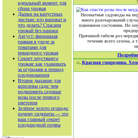
идеальный момент для
сбора урожая
Дырки на капустных
Неопытные садоводы на пер
листьях: кто виноват и
много разочарований случа
что делать? Спасаем
плачевном состоянии. Но оп
урожай без паники
предпр
Причиной гибели роз нередк
Август: финишная
течение всего сезона, а
прямая в уходе за
н
томатами для
рекордного урожая
Подробн
Секрет хрустящего
::.
Красная смородина. Хоз
урожая: как ухаживать
за огурцами в период
плодоношения
Второе дыхание для
королевы сада: чем
подкормить садовые
розы после первого
цветения
Зелёное золото огорода:
почему сидераты — это
ваш главный секрет
плодородной почвы