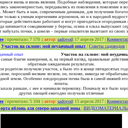
щиеся вновь и вновь явления. Подобные наблюдения, которые пере
лись закономерностью, передавались из поколения в поколение и в
. Может быть и нам, современным дачникам, для получения богато
 не только к умным изречениям агрономов, но и к народной мудрос
оторые действительно работают и могут пригодиться огородникам 
гда начинается сокодвижение у березы, осина и ольха выпускают се
т набухать почки, а шмели – первые опылители вылетают из своих
ее
| прочитало: 7 570 :|
автор:
sadovod
| 17 апреля 2017 |
Коммента
.
Участок на склоне: мой неудачный опыт
|
Советы садоводов
|
Участок на склоне: мой неудачн
к самые благие намерения, и, на первый взгляд, правильные действия
обратным ожидаемым результатам.
мои родители получили участок, а было это в конце пятидесятых год
лоне, поросший мелким леском, он, похоже, никогда не обрабатыва
дной земли. Особенно плодородная почва была в самой нижней его 
лопаты.
сыхала раньше, с нее и начинали перекопку. Поначалу все было хо
других овощей ежегодно получали отличные
ее
| прочитало: 5 104 :|
автор:
sadovod
| 15 апреля 2017 |
Коммента
орта яблонь для северо-западной зоны
|
ВИДЕОМАТЕРИАЛ