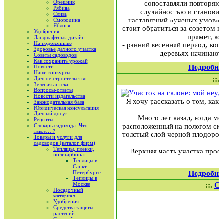
Орешник
сопоставляли повторяю
Рябина
случайностью и станови
Слива
наставлений «ученых умов»
Смородина
Яблоня
стоит обратиться за советом
Удобрения
примет, к
Ландшафтный дизайн
На подоконнике
- ранний весенний период, ко
Здоровье дачного участка
деревьях начинаю
Советы садоводов
Как сохранить урожай
Подробн
Новости
Наши конкурсы
::
Дачное строительство
Зелёная аптека
Вопросы-ответы
Новости издательства
Я хочу рассказать о том, ка
Законодательная база
Юридическая консультация
Дачный досуг
Много лет назад, когда 
Рецепты
Словарь садовода. Что
расположенный на пологом ск
такое… ?
толстый слой черной плодоро
Товары и услуги для
садоводов (каталог фирм)
Теплицы, пленки,
Верхняя часть участка про
поликарбонат
Теплицы в
Санкт-
Петербурге
Подробн
Теплицы в
Москве
::.
С
Посадочный
материал
Удобрения
Средства защиты
растений