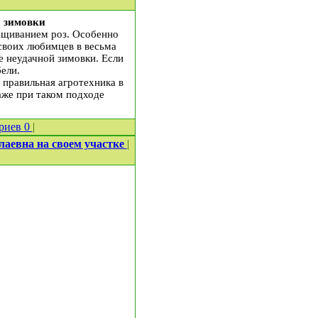
й зимовки
ащиванием роз. Особенно
своих любимцев в весьма
е неудачной зимовки. Если
ели.
 правильная агротехника в
аже при таком подходе
риев
0
|
аевна на своем участке
|