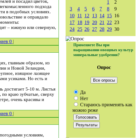
емлей и посадил цветок,
1
2
 легкомысленного подхода
3
4
5
6
7
8
9
ти в подобных условиях.
10
11
12
13
14
15
16
овольствие и оправдало
 моменты:
17
18
19
20
21
22
23
одит – южную или северную,
24
25
26
27
28
29
30
риев
0
|
Применяете Вы при
выращивании овощных культур
минеральные удобрения?
их, главным образом, из
Опрос
лии и Новой Зеландии,
рупное, изящное лазящее
ыми усиками. Но есть и
Все опросы
ь достигает 5-10 м. Листья
Да
 по краю зубчатые, сверху
Нет
етре, очень красивы и
Стараюсь применять как
можно реже
риев
0
|
 погодными условиям,