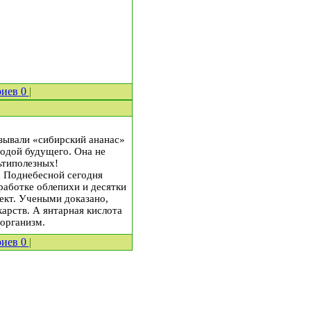
риев
0
|
азывали «сибирский ананас»
годой будущего. Она не
ьтиполезных!
х Поднебесной сегодня
работке облепихи и десятки
ъект. Учеными доказано,
арств. А янтарная кислота
 организм.
риев
0
|