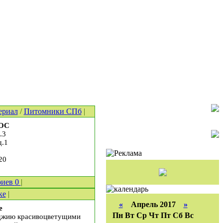
ериал
/
Питомники СПб
|
ООС
.3
д.1
20
риев
0
|
ке
|
«
Апрель 2017
»
е
Пн
Вт
Ср
Чт
Пт
Сб
Вс
лоджию красивоцветущими