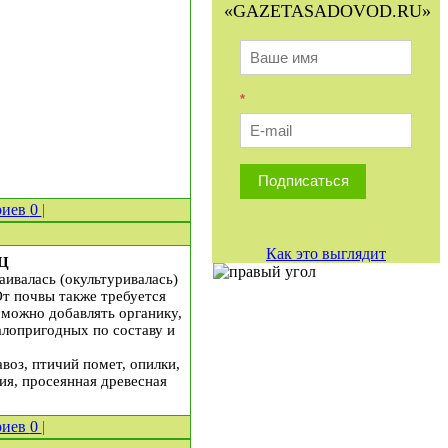
«GAZETASADOVOD.RU»
*
Подписаться
риев
0
|
Как это выглядит
Ц
аивалась (окультуривалась)
От почвы также требуется
 можно добавлять органику,
лопригодных по составу и
воз, птичий помет, опилки,
ия, просеянная древесная
риев
0
|