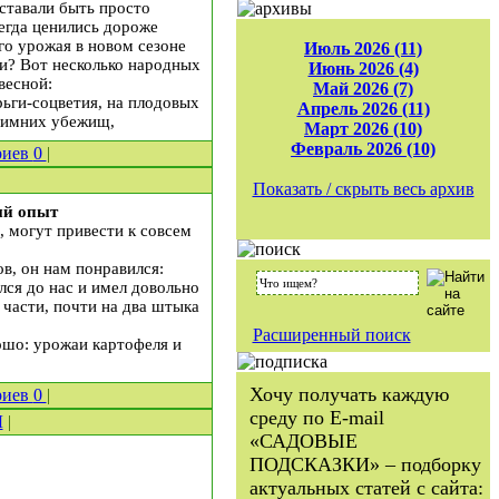
ставали быть просто
сегда ценились дороже
го урожая в новом сезоне
Июль 2026 (11)
ти? Вот несколько народных
Июнь 2026 (4)
весной:
Май 2026 (7)
рьги-соцветия, на плодовых
Апрель 2026 (11)
 зимних убежищ,
Март 2026 (10)
Февраль 2026 (10)
риев
0
|
Показать / скрыть весь архив
ый опыт
, могут привести к совсем
ов, он нам понравился:
лся до нас и имел довольно
части, почти на два штыка
Расширенный поиск
рошо: урожаи картофеля и
Хочу получать каждую
риев
0
|
среду по E-mail
Ы
|
«САДОВЫЕ
ПОДСКАЗКИ» – подборку
актуальных статей с сайта: