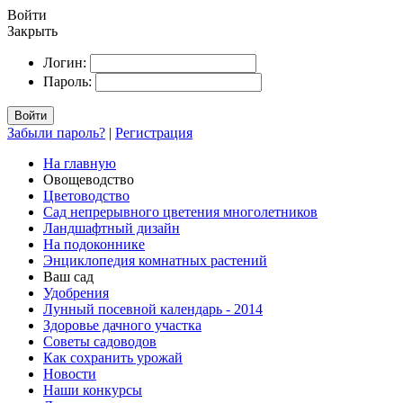
Войти
Закрыть
Логин:
Пароль:
Войти
Забыли пароль?
|
Регистрация
На главную
Овощеводство
Цветоводство
Сад непрерывного цветения многолетников
Ландшафтный дизайн
На подоконнике
Энциклопедия комнатных растений
Ваш сад
Удобрения
Лунный посевной календарь - 2014
Здоровье дачного участка
Советы садоводов
Как сохранить урожай
Новости
Наши конкурсы