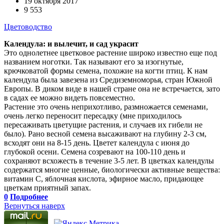
19 октября 2017
9 553
Цветоводство
Календула: и вылечит, и сад украсит
Это однолетнее цветковое растение широко известно еще под
названием ноготки. Так называют его за изогнутые,
крючковатой формы семена, похожие на когти птиц. К нам
календула была завезена из Средиземноморья, стран Южной
Европы. В диком виде в нашей стране она не встречается, зато
в садах ее можно видеть повсеместно.
Растение это очень неприхотливо, размножается семенами,
очень легко переносит пересадку (мне приходилось
пересаживать цветущие растения, и случаев их гибели не
было). Рано весной семена высаживают на глубину 2-3 см,
всходят они на 8-15 день. Цветет календула с июня до
глубокой осени. Семена созревают на 100-110 день и
сохраняют всхожесть в течение 3-5 лет. В цветках календулы
содержатся многие ценные, биологически активные вещества:
витамин С, яблочная кислота, эфирное масло, придающее
цветкам приятный запах.
0
Подробнее
Вернуться наверх