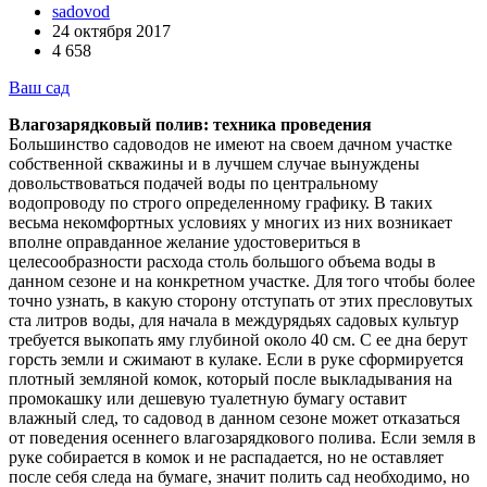
sadovod
24 октября 2017
4 658
Ваш сад
Влагозарядковый полив: техника проведения
Большинство садоводов не имеют на своем дачном участке
собственной скважины и в лучшем случае вынуждены
довольствоваться подачей воды по центральному
водопроводу по строго определенному графику. В таких
весьма некомфортных условиях у многих из них возникает
вполне оправданное желание удостовериться в
целесообразности расхода столь большого объема воды в
данном сезоне и на конкретном участке. Для того чтобы более
точно узнать, в какую сторону отступать от этих пресловутых
ста литров воды, для начала в междурядьях садовых культур
требуется выкопать яму глубиной около 40 см. С ее дна берут
горсть земли и сжимают в кулаке. Если в руке сформируется
плотный земляной комок, который после выкладывания на
промокашку или дешевую туалетную бумагу оставит
влажный след, то садовод в данном сезоне может отказаться
от поведения осеннего влагозарядкового полива. Если земля в
руке собирается в комок и не распадается, но не оставляет
после себя следа на бумаге, значит полить сад необходимо, но