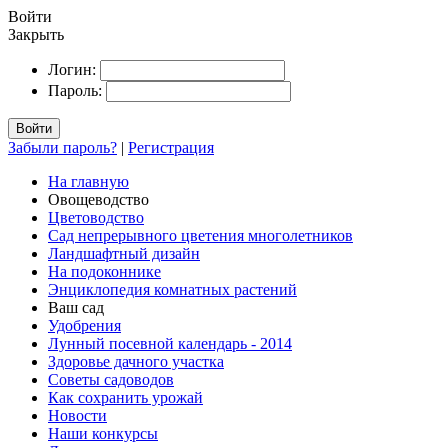
Войти
Закрыть
Логин:
Пароль:
Войти
Забыли пароль?
|
Регистрация
На главную
Овощеводство
Цветоводство
Сад непрерывного цветения многолетников
Ландшафтный дизайн
На подоконнике
Энциклопедия комнатных растений
Ваш сад
Удобрения
Лунный посевной календарь - 2014
Здоровье дачного участка
Советы садоводов
Как сохранить урожай
Новости
Наши конкурсы