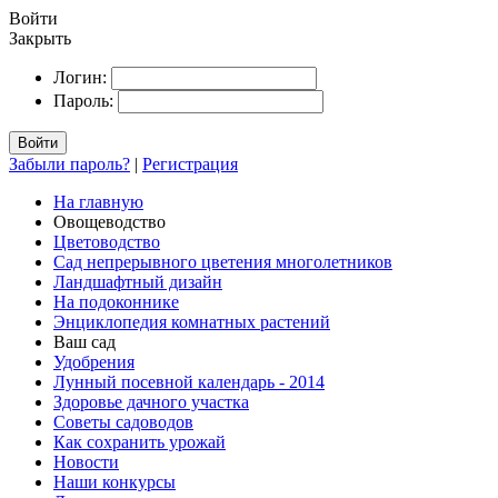
Войти
Закрыть
Логин:
Пароль:
Войти
Забыли пароль?
|
Регистрация
На главную
Овощеводство
Цветоводство
Сад непрерывного цветения многолетников
Ландшафтный дизайн
На подоконнике
Энциклопедия комнатных растений
Ваш сад
Удобрения
Лунный посевной календарь - 2014
Здоровье дачного участка
Советы садоводов
Как сохранить урожай
Новости
Наши конкурсы