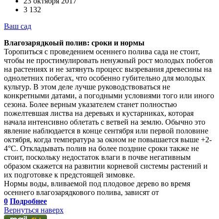
23 октября 2017
3 132
Ваш сад
Влагозарядкоый полив: сроки и нормы
Торопиться с проведением осеннего полива сада не стоит,
чтобы не простимулировать ненужный рост молодых побегов
на растениях и не затянуть процесс вызревания древесины на
однолетних побегах, что особенно губительно для молодых
культур. В этом деле лучше руководствоваться не
конкретными датами, а погодными условиями того или иного
сезона. Более верным указателем станет полностью
пожелтевшая листва на деревьях и кустарниках, которая
начала интенсивно облетать с ветвей на землю. Обычно это
явление наблюдается в конце сентября или первой половине
октября, когда температура за окном не повышается выше +2-
4°С. Откладывать полив на более поздние сроки также не
стоит, поскольку недостаток влаги в почве негативным
образом скажется на развитии корневой системы растений и
их подготовке к предстоящей зимовке.
Нормы воды, вливаемой под плодовое дерево во время
осеннего влагозарядкового полива, зависят от
0
Подробнее
Вернуться наверх