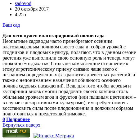
sadovod
20 октября 2017
4 255
Ваш сад
Для чего нужен влагозарядковый полив сада
Неопытные садоводы часто пренебрегают осенним
влагозарядковым поливом своего сада и, собрав урожай с
ягодников и плодовых культур, полагают, что в данном сезоне
растения уже выполнили свою основную роль и теперь могут
спокойно «отдыхать». Столь легкомысленное отношение к
этому агротехническому приему связано чаще всего с
незнанием определенных фаз развития древесных растений, а
также с непониманием назначения обильного осеннего
полива садовых насаждений. Ведь для того чтобы деревья и
кустарники вновь смогли порадовать своего хозяина столь
обильным урожаем ягод и фруктов (или пышным цветением –
в случае с декоративными культурами), им требует помочь
восстановить силы после плодоношения и должным образом
подготовиться к предстоящей зимовке.
0
Подробнее
Вернуться наверх