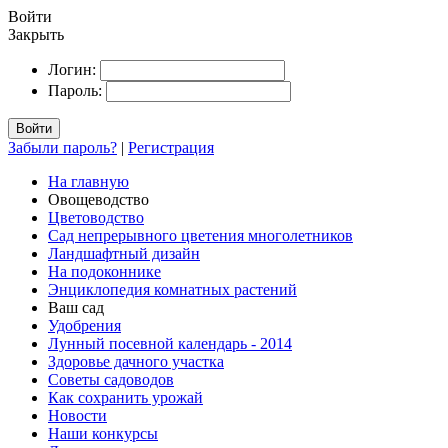
Войти
Закрыть
Логин:
Пароль:
Войти
Забыли пароль?
|
Регистрация
На главную
Овощеводство
Цветоводство
Сад непрерывного цветения многолетников
Ландшафтный дизайн
На подоконнике
Энциклопедия комнатных растений
Ваш сад
Удобрения
Лунный посевной календарь - 2014
Здоровье дачного участка
Советы садоводов
Как сохранить урожай
Новости
Наши конкурсы