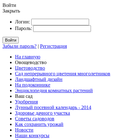
Войти
Закрыть
Логин:
Пароль:
Войти
Забыли пароль?
|
Регистрация
На главную
Овощеводство
Цветоводство
Сад непрерывного цветения многолетников
Ландшафтный дизайн
На подоконнике
Энциклопедия комнатных растений
Ваш сад
Удобрения
Лунный посевной календарь - 2014
Здоровье дачного участка
Советы садоводов
Как сохранить урожай
Новости
Наши конкурсы