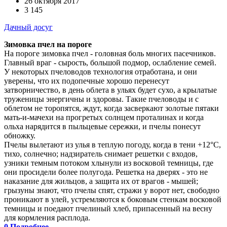
26 октября 2017
3 145
Дачный досуг
Зимовка пчел на пороге
На пороге зимовка пчел - головная боль многих пасечников.
Главный враг - сырость, большой подмор, ослабление семей.
У некоторых пчеловодов технология отработана, и они
уверены, что их подопечные хорошо перенесут
затворничество, в день облета в ульях будет сухо, а крылатые
труженицы энергичны и здоровы. Такие пчеловоды и с
облетом не торопятся, ждут, когда засверкают золотые пятаки
мать-и-мачехи на прогретых солнцем проталинах и когда
ольха нарядится в пыльцевые сережки, и пчелы понесут
обножку.
Пчелы вылетают из улья в теплую погоду, когда в тени +12°С,
тихо, солнечно; надзиратель снимает решетки с входов,
узники темным потоком хлынули из восковой темницы, где
они просидели более полугода. Решетка на дверях - это не
наказание для жильцов, а защита их от врагов - мышей;
грызуны знают, что пчелы спят, стражи у ворот нет, свободно
проникают в улей, устремляются к боковым стенкам восковой
темницы и поедают пчелиный хлеб, припасенный на весну
для кормления расплода.
0
Подробнее