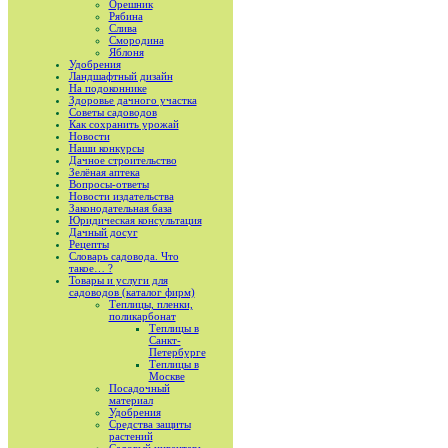
Орешник
Рябина
Слива
Смородина
Яблоня
Удобрения
Ландшафтный дизайн
На подоконнике
Здоровье дачного участка
Советы садоводов
Как сохранить урожай
Новости
Наши конкурсы
Дачное строительство
Зелёная аптека
Вопросы-ответы
Новости издательства
Законодательная база
Юридическая консультация
Дачный досуг
Рецепты
Словарь садовода. Что
такое… ?
Товары и услуги для
садоводов (каталог фирм)
Теплицы, пленки,
поликарбонат
Теплицы в
Санкт-
Петербурге
Теплицы в
Москве
Посадочный
материал
Удобрения
Средства защиты
растений