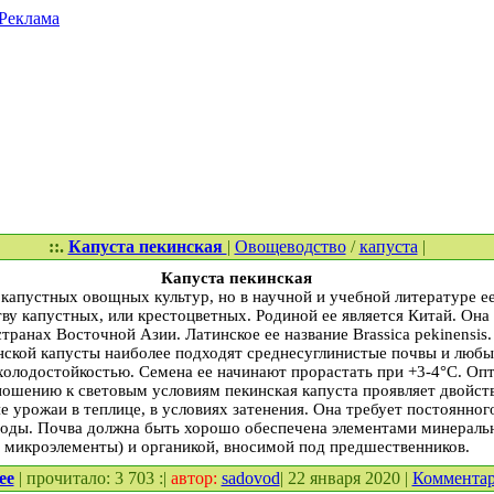
Реклама
::.
Капуста пекинская
|
Овощеводство
/
капуста
|
Капуста пекинская
капустных овощных культур, но в научной и учебной литературе ее
ву капустных, или крестоцветных. Родиной ее является Китай. Она
странах Восточной Азии. Латинское ее название Brassica pekinensis.
ской капусты наиболее подходят среднесуглинистые почвы и любы
холодостойкостью. Семена ее начинают прорастать при +3-4°С. Оп
тношению к световым условиям пекинская капуста проявляет двойст
 урожаи в теплице, в условиях затенения. Она требует постоянног
воды. Почва должна быть хорошо обеспечена элементами минеральн
микроэлементы) и органикой, вносимой под предшественников.
ее
| прочитало: 3 703 :|
автор:
sadovod
| 22 января 2020 |
Коммента