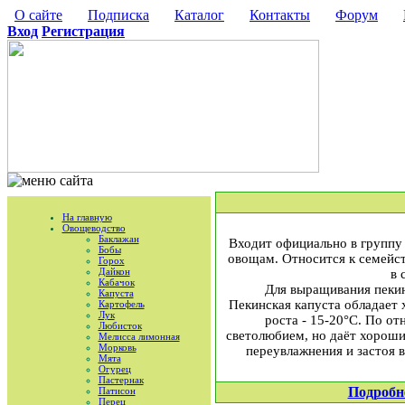
О сайте
Подписка
Каталог
Контакты
Форум
Вход
Регистрация
На главную
Овощеводство
Баклажан
Входит официально в группу 
Бобы
овощам. Относится к семейст
Горох
Дайкон
в 
Кабачок
Для выращивания пекин
Капуста
Пекинская капуста обладает 
Картофель
Лук
роста - 15-20°С. По о
Любисток
светолюбием, но даёт хорошие
Мелисса лимонная
Морковь
переувлажнения и застоя 
Мята
Огурец
Пастернак
Подробн
Патисон
Перец