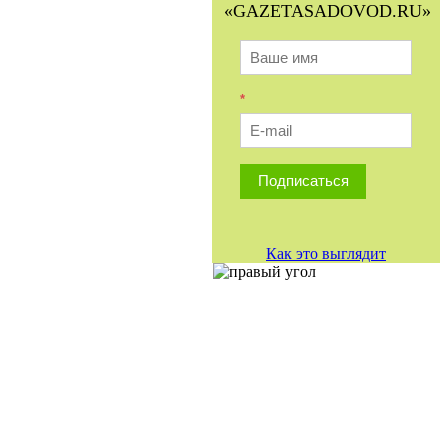
«GAZETASADOVOD.RU»
*
Подписаться
Как это выглядит