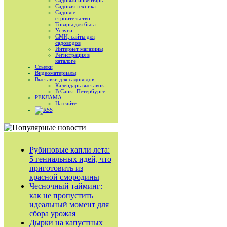
Садовый инвентарь
Садовая техника
Садовое
строительство
Товары для быта
Услуги
СМИ, сайты для
садоводов
Интернет магазины
Регистрация в
каталоге
Ссылки
Видеоматериалы
Выставки для садоводов
Календарь выставок
В Санкт-Петербурге
РЕКЛАМА
На сайте
RSS
Рубиновые капли лета:
5 гениальных идей, что
приготовить из
красной смородины
Чесночный тайминг:
как не пропустить
идеальный момент для
сбора урожая
Дырки на капустных