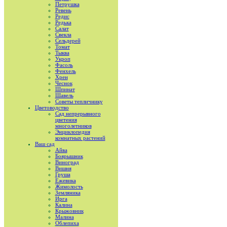
Петрушка
Ревень
Редис
Редька
Салат
Свекла
Сельдерей
Томат
Тыква
Укроп
Фасоль
Фенхель
Хрен
Чеснок
Шпинат
Шавель
Советы тепличнику
Цветоводство
Сад непрерывного
цветения
многолетников
Энциклопедия
комнатных растений
Ваш сад
Айва
Боярышник
Виноград
Вишня
Груша
Ежевика
Жимолость
Земляника
Ирга
Калина
Крыжовник
Малина
Облепиха