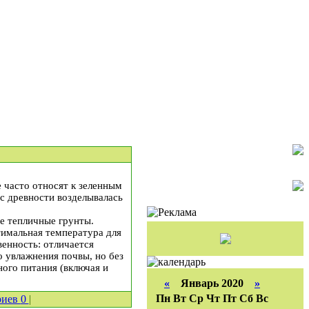
 часто относят к зеленным
 с древности возделывалась
е тепличные грунты.
тимальная температура для
венность: отличается
о увлажнения почвы, но без
ого питания (включая и
«
Январь 2020
»
Пн
Вт
Ср
Чт
Пт
Сб
Вс
риев
0
|