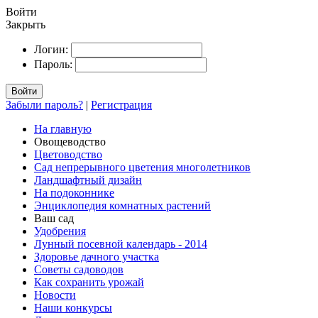
Войти
Закрыть
Логин:
Пароль:
Войти
Забыли пароль?
|
Регистрация
На главную
Овощеводство
Цветоводство
Сад непрерывного цветения многолетников
Ландшафтный дизайн
На подоконнике
Энциклопедия комнатных растений
Ваш сад
Удобрения
Лунный посевной календарь - 2014
Здоровье дачного участка
Советы садоводов
Как сохранить урожай
Новости
Наши конкурсы