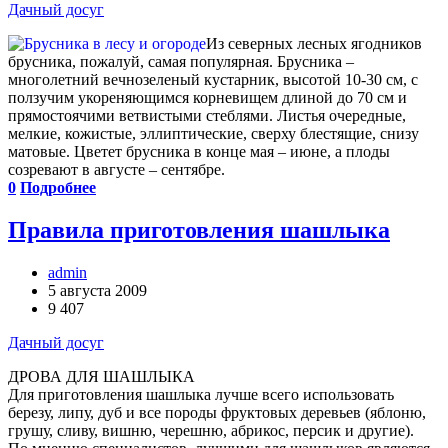
Дачный досуг
Из северных лесных ягодников
брусника, пожалуй, самая популярная. Брусника –
многолетний вечнозеленый кустарник, высотой 10-30 см, с
ползучим укореняющимся корневищем длиной до 70 см и
прямостоячими ветвистыми стеблями. Листья очередные,
мелкие, кожистые, эллиптические, сверху блестящие, снизу
матовые. Цветет брусника в конце мая – июне, а плоды
созревают в августе – сентябре.
0
Подробнее
Правила приготовления шашлыка
admin
5 августа 2009
9 407
Дачный досуг
ДРОВА ДЛЯ ШАШЛЫКА
Для приготовления шашлыка лучше всего использовать
березу, липу, дуб и все породы фруктовых деревьев (яблоню,
грушу, сливу, вишню, черешню, абрикос, персик и другие).