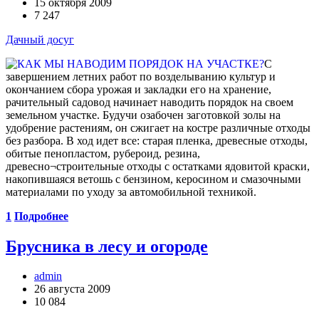
15 октября 2009
7 247
Дачный досуг
С
завершением летних работ по возделыванию культур и
окончанием сбора урожая и закладки его на хранение,
рачительный садовод начинает наводить порядок на своем
земельном участке. Будучи озабочен заготовкой золы на
удобрение растениям, он сжигает на костре различные отходы
без разбора. В ход идет все: старая пленка, древесные отходы,
обитые пенопластом, рубероид, резина,
древесно¬строительные отходы с остатками ядовитой краски,
накопившаяся ветошь с бензином, керосином и смазочными
материалами по уходу за автомобильной техникой.
1
Подробнее
Брусника в лесу и огороде
admin
26 августа 2009
10 084