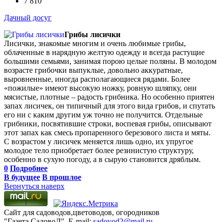
7 810
Дачный досуг
Грибы лисички
Лисички, знакомые многим и очень любимые грибы,
облаченные в нарядную желтую одежду и всегда растущие
большими семьями, занимая порою целые поляны. В молодом
возрасте грибочки выпуклые, довольно аккуратные,
выровненные, иногда располагающиеся рядами. Более
«пожилые» имеют высокую ножку, ровную шляпку, они
мясистые, плотные – радость грибника. Но особенно приятен
запах лисичек, он типичный для этого вида грибов, и спутать
его ни с каким другим уж точно не получится. Отдельные
грибники, посвятившие строки, воспевая грибы, описывают
этот запах как смесь пропаренного березового листа и мяты.
С возрастом у лисичек меняется лишь одно, их упругое
молодое тело приобретает более резинистую структуру,
особенно в сухую погоду, а в сырую становится дряблым.
0
Подробнее
В будущее
В прошлое
Вернуться наверх
Сайт для садоводов,цветоводов, огородников
"Газета СадовоД". E-mail:
sadovod2@mail.ru