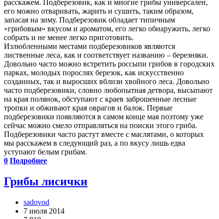
расскажем. Подберезовик, как и многие грибы универсален,
его можно отваривать, жарить и сушить, таким образом,
запасая на зиму. Подберезовик обладает типичным
«грибовым» вкусом и ароматом, его легко обнаружить, легко
собрать и не менее легко приготовить.
Излюбленными местами подберезовиков являются
лиственные леса, как и соответствует названию – березняки.
Довольно часто можно встретить россыпи грибов в городских
парках, молодых порослях березок, как искусственно
созданных, так и выросших вблизи хвойного леса. Довольно
часто подберезовики, словно любопытная детвора, высыпают
на края полянок, обступают с краев заброшенные лесные
тропки и обживают края оврагов и балок. Первые
подберезовики появляются в самом конце мая поэтому уже
сейчас можно смело отправляться на поиски этого гриба.
Подберезовики часто растут вместе с маслятами, о которых
мы расскажем в следующий раз, а по вкусу лишь едва
уступают белым грибам.
0
Подробнее
Грибы лисички
sadovod
7 июля 2014