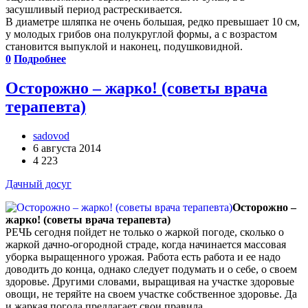
засушливый период растрескивается.
В диаметре шляпка не очень большая, редко превышает 10 см,
у молодых грибов она полукруглой формы, а с возрастом
становится выпуклой и наконец, подушковидной.
0
Подробнее
Осторожно – жарко! (советы врача
терапевта)
sadovod
6 августа 2014
4 223
Дачный досуг
Осторожно –
жарко! (советы врача терапевта)
РЕЧЬ сегодня пойдет не только о жаркой погоде, сколько о
жаркой дачно-огородной страде, когда начинается массовая
уборка выращенного урожая. Работа есть работа и ее надо
доводить до конца, однако следует подумать и о себе, о своем
здоровье. Другими словами, выращивая на участке здоровые
овощи, не теряйте на своем участке собственное здоровье. Да
и жаркая погода предлагает свои правила.