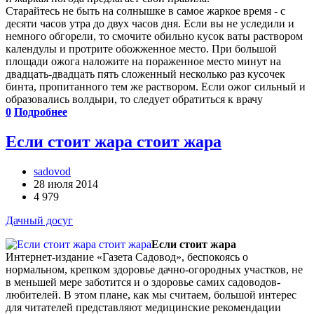
Старайтесь не быть на солнышке в самое жаркое время - с
десяти часов утра до двух часов дня. Если вы не уследили и
немного обгорели, то смочите обильно кусок ваты раствором
календулы и протрите обожженное место. При большой
площади ожога наложите на пораженное место минут на
двадцать-двадцать пять сложенный несколько раз кусочек
бинта, пропитанного тем же раствором. Если ожог сильный и
образовались волдыри, то следует обратиться к врачу
0
Подробнее
Если стоит жара стоит жара
sadovod
28 июля 2014
4 979
Дачный досуг
Если стоит жара
Интернет-издание «Газета Садовод», беспокоясь о
нормальном, крепком здоровье дачно-огородных участков, не
в меньшей мере заботится и о здоровье самих садоводов-
любителей. В этом плане, как мы считаем, большой интерес
для читателей представляют медицинские рекомендации