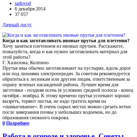
sadovod
6 декабря 2014
37 057
Дачный досуг
Когда и как заготавливать ивовые прутья для плетения?
Хочу заняться плетением из ивовых прутьев. Расскажите,
пожалуйста, когда и как нужно заготавливать материал для
этой работы?
Г. Халилова, Колпино
Прутья ивы обычно заготавливают на пустырях, вдоль дорог
или под линиями электропередач. За советом рекомендуется
обратиться к лесникам или другим лицам, ответственным за
охрану зеленых насаждений района. Лучшее время для
заготовки - поздняя осень (в условиях средней полосы - конец
октября - ноябрь). К этому времени прутья успевают хорошо
вызреть, теряют листья, не надо тратить время на
«ошмыгивание». В очень сырых местах можно срезать ветки
после замерзания почвы у небольших водоемов, но до
образования снежного покрова.
0
Подробнее
Работа в огороде и здоровье. Советы