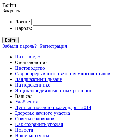
Войти
Закрыть
Логин:
Пароль:
Войти
Забыли пароль?
|
Регистрация
На главную
Овощеводство
Цветоводство
Сад непрерывного цветения многолетников
Ландшафтный дизайн
На подоконнике
Энциклопедия комнатных растений
Ваш сад
Удобрения
Лунный посевной календарь - 2014
Здоровье дачного участка
Советы садоводов
Как сохранить урожай
Новости
Наши конкурсы