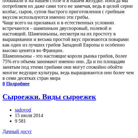
побывали и на нашем столе и в нашем желудке. Иногда мы
потребляем их даже сами того не замечая, ведь в целой серии
колбас, сыров, супов быстрого приготовления с грибным
вкусом используются именно эти грибы.
Чаще всего на прилавках и в естественных условиях
встречаются – шампиньон двуспоровый, полевой и
настоящий. Шампиньоны, несмотря на их простоту в
выращивании и весьма простой вкус признаются поварами
как одни из лучших грибов Западной Европы и особенно
высоко ценятся во Франции.
Шампиньоны - это настоящие короли рынка грибов, более
75% его объема занимают именно они. Да и по площадям
занятым под этими грибами они могут спокойно обойти
многие ведущие культуры, ведь выращиваются они более чем
в семи десятках стран мира
0
Подробнее
Сыроежки. Виды сыроежек
sadovod
15 июля 2014
9 581
Дачный досуг