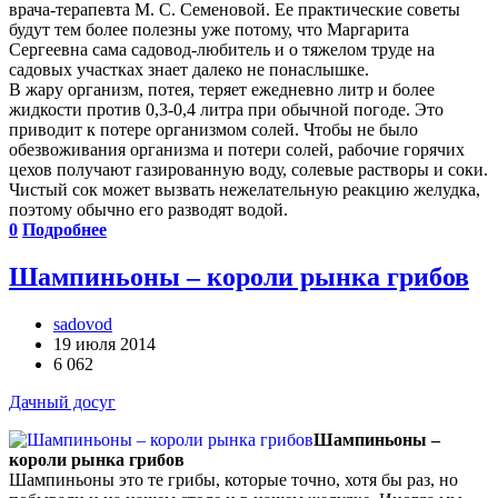
врача-терапевта М. С. Семеновой. Ее практические советы
будут тем более полезны уже потому, что Маргарита
Сергеевна сама садовод-любитель и о тяжелом труде на
садовых участках знает далеко не понаслышке.
В жару организм, потея, теряет ежедневно литр и более
жидкости против 0,3-0,4 литра при обычной погоде. Это
приводит к потере организмом солей. Чтобы не было
обезвоживания организма и потери солей, рабочие горячих
цехов получают газированную воду, солевые растворы и соки.
Чистый сок может вызвать нежелательную реакцию желудка,
поэтому обычно его разводят водой.
0
Подробнее
Шампиньоны – короли рынка грибов
sadovod
19 июля 2014
6 062
Дачный досуг
Шампиньоны –
короли рынка грибов
Шампиньоны это те грибы, которые точно, хотя бы раз, но