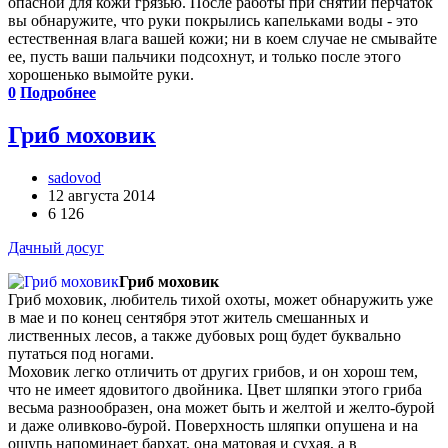
опасной для кожи грязью. После работы при снятии перчаток
вы обнаружите, что руки покрылись капельками воды - это
естественная влага вашей кожи; ни в коем случае не смывайте
ее, пусть ваши пальчики подсохнут, и только после этого
хорошенько вымойте руки.
0
Подробнее
Гриб моховик
sadovod
12 августа 2014
6 126
Дачный досуг
Гриб моховик
Гриб моховик, любитель тихой охоты, может обнаружить уже
в мае и по конец сентября этот житель смешанных и
лиственных лесов, а также дубовых рощ будет буквально
путаться под ногами.
Моховик легко отличить от других грибов, и он хорош тем,
что не имеет ядовитого двойника. Цвет шляпки этого гриба
весьма разнообразен, она может быть и желтой и желто-бурой
и даже оливково-бурой. Поверхность шляпки опушена и на
ощупь напоминает бархат, она матовая и сухая, а в