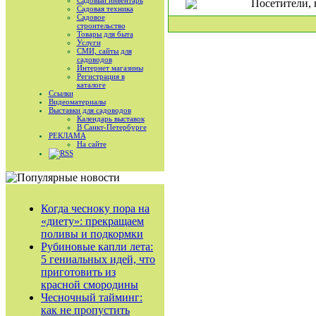
Садовый инвентарь
Посетители, 
Садовая техника
Садовое
строительство
Товары для быта
Услуги
СМИ, сайты для
садоводов
Интернет магазины
Регистрация в
каталоге
Ссылки
Видеоматериалы
Выставки для садоводов
Календарь выставок
В Санкт-Петербурге
РЕКЛАМА
На сайте
RSS
Когда чесноку пора на
«диету»: прекращаем
поливы и подкормки
Рубиновые капли лета:
5 гениальных идей, что
приготовить из
красной смородины
Чесночный тайминг:
как не пропустить