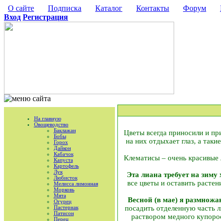
О сайте
Подписка
Каталог
Контакты
Форум
Вход
Регистрация
На главную
Овощеводство
Баклажан
Цветы всегда приносили и пр
Бобы
на них отдыхает глаз, а так
Горох
Дайкон
Кабачок
Клематисы – очень красивые 
Капуста
Картофель
Лук
Эта лиана требует на зиму
Любисток
все цветы и оставить расте
Мелисса лимонная
Морковь
Мята
Весной (в мае) я размнож
Огурец
Пастернак
посадить отделенную часть л
Патисон
раствором медного купороса
Перец