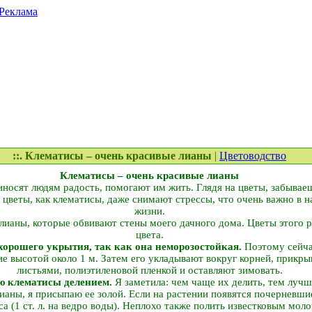
Реклама
::. Клематисы – очень красивые лианы
|
Цветоводство
Клематисы – очень красивые лианы
иносят людям радость, помогают им жить. Глядя на цветы, забывае
ие цветы, как клематисы, даже снимают стрессы, что очень важно в 
жизни.
лианы, которые обвивают стены моего дачного дома. Цветы этого р
цвета.
 хорошего укрытия, так как она неморозостойкая.
Поэтому сейчас
ние высотой около 1 м. Затем его укладывают вокруг корней, прик
листьями, полиэтиленовой пленкой и оставляют зимовать.
аю клематисы делением.
Я заметила: чем чаще их делить, тем луч
ианы, я присыпаю ее золой. Если на растении появятся почерневшие
 (1 ст. л. на ведро воды). Неплохо также полить известковым моло