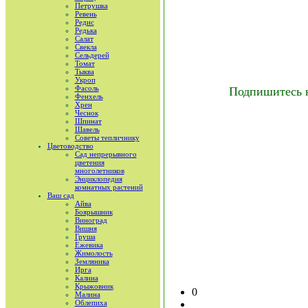
Петрушка
Ревень
Редис
Редька
Салат
Свекла
Сельдерей
Томат
Тыква
Укроп
Фасоль
Подпишитесь 
Фенхель
Хрен
Чеснок
Шпинат
Шавель
Советы тепличнику
Цветоводство
Сад непрерывного
цветения
многолетников
Энциклопедия
комнатных растений
Ваш сад
Айва
Боярышник
Виноград
Вишня
Груша
Ежевика
Жимолость
Земляника
Ирга
Калина
Крыжовник
0
Малина
Облепиха