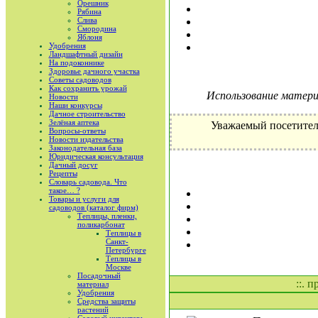
Орешник
Рябина
Слива
Смородина
Яблоня
Удобрения
Ландшафтный дизайн
На подоконнике
Здоровье дачного участка
Советы садоводов
Как сохранить урожай
Использование материа
Новости
Наши конкурсы
Дачное строительство
Зелёная аптека
Уважаемый посетител
Вопросы-ответы
Новости издательства
Законодательная база
Юридическая консультация
Дачный досуг
Рецепты
Словарь садовода. Что
такое… ?
Товары и услуги для
садоводов (каталог фирм)
Теплицы, пленки,
поликарбонат
Теплицы в
Санкт-
Петербурге
Теплицы в
Москве
Посадочный
::. 
материал
Удобрения
Средства защиты
растений