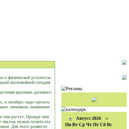
шь о физической усталости,
нашей неспокойной сегодня
астения крупные, розового
, в октябре, надо срезать
рывают лапником, опавшими
ше они растут. Прежде чем
«
Август 2026 »
 листья, нужно полить его
Пн
Вт
Ср
Чт
Пт
Сб
Вс
чком. Для этого развести