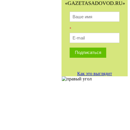
«GAZETASADOVOD.RU»
*
Подписаться
Как это выглядит