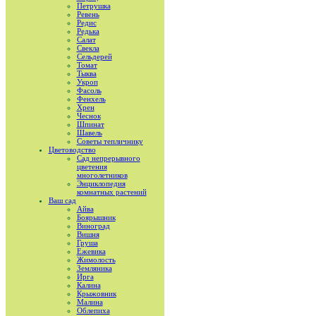
Петрушка
Ревень
Редис
Редька
Салат
Свекла
Сельдерей
Томат
Тыква
Укроп
Фасоль
Фенхель
Хрен
Чеснок
Шпинат
Шавель
Советы тепличнику
Цветоводство
Сад непрерывного
цветения
многолетников
Энциклопедия
комнатных растений
Ваш сад
Айва
Боярышник
Виноград
Вишня
Груша
Ежевика
Жимолость
Земляника
Ирга
Калина
Крыжовник
Малина
Облепиха