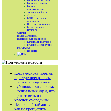
Садовый инвентарь
Садовая техника
Садовое
строительство
Товары для быта
Услуги
СМИ, сайты для
садоводов
Интернет магазины
Регистрация в
каталоге
Ссылки
Видеоматериалы
Выставки для садоводов
Календарь выставок
В Санкт-Петербурге
РЕКЛАМА
На сайте
RSS
Когда чесноку пора на
«диету»: прекращаем
поливы и подкормки
Рубиновые капли лета:
5 гениальных идей, что
приготовить из
красной смородины
Чесночный тайминг:
как не пропустить