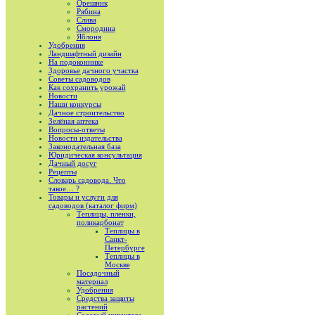
Орешник
Рябина
Слива
Смородина
Яблоня
Удобрения
Ландшафтный дизайн
На подоконнике
Здоровье дачного участка
Советы садоводов
Как сохранить урожай
Новости
Наши конкурсы
Дачное строительство
Зелёная аптека
Вопросы-ответы
Новости издательства
Законодательная база
Юридическая консультация
Дачный досуг
Рецепты
Словарь садовода. Что
такое… ?
Товары и услуги для
садоводов (каталог фирм)
Теплицы, пленки,
поликарбонат
Теплицы в
Санкт-
Петербурге
Теплицы в
Москве
Посадочный
материал
Удобрения
Средства защиты
растений