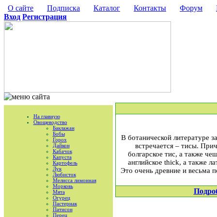
О сайте
Подписка
Каталог
Контакты
Форум
Вход
Регистрация
На главную
Овощеводство
Баклажан
Бобы
В ботанической литературе за
Горох
встречается – тисы. При
Дайкон
Кабачок
болгарское тис, а также чеш
Капуста
английское thick, а также л
Картофель
Лук
Это очень древние и весьма 
Любисток
Мелисса лимонная
Морковь
Подро
Мята
Огурец
Пастернак
Патисон
Перец