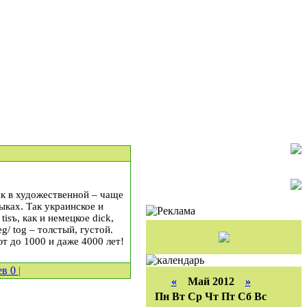
ак в художественной – чаще
ыках. Так украинское и
isъ, как и немецкое dick,
g/ tog – толстый, густой.
т до 1000 и даже 4000 лет!
ев
0
|
«
Май 2012
»
Пн
Вт
Ср
Чт
Пт
Сб
Вс