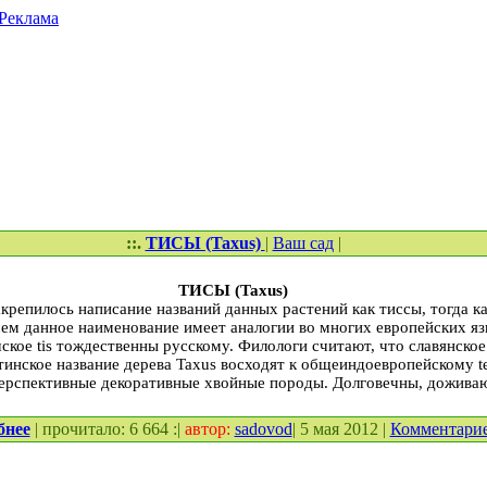
Реклама
::.
ТИСЫ (Taxus)
|
Ваш сад
|
ТИСЫ (Taxus)
крепилось написание названий данных растений как тиссы, тогда к
чем данное наименование имеет аналогии во многих европейских яз
ское tis тождественны русскому. Филологи считают, что славянское t
атинское название дерева Taxus восходят к общеиндоевропейскому te
перспективные декоративные хвойные породы. Долговечны, доживаю
бнее
| прочитало: 6 664 :|
автор:
sadovod
| 5 мая 2012 |
Комментари