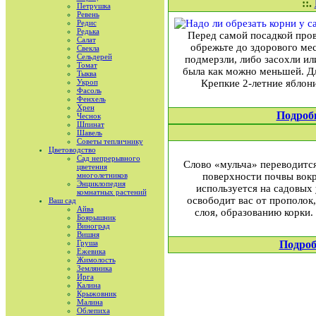
::.
Петрушка
Ревень
Редис
Редька
Перед самой посадкой пров
Салат
обрежьте до здорового ме
Свекла
Сельдерей
подмерзли, либо засохли ил
Томат
была как можно меньшей. Дл
Тыква
Укроп
Крепкие 2-летние яблони
Фасоль
Фенхель
Хрен
Подроб
Чеснок
Шпинат
Шавель
Советы тепличнику
Цветоводство
Сад непрерывного
Слово «мульча» переводится
цветения
многолетников
поверхности почвы вокр
Энциклопедия
используется на садовых 
комнатных растений
освободит вас от прополок,
Ваш сад
Айва
слоя, образованию корки.
Боярышник
Виноград
Вишня
Груша
Подроб
Ежевика
Жимолость
Земляника
Ирга
Калина
Крыжовник
Малина
Облепиха