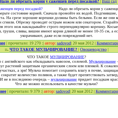
Надо ли обрезать корни у саженцев перед посадкой?
|
Ваш сад
Надо ли обрезать корни у саженц
ерьте состояние корней. Сначала промойте их водой. Подгнившие,
ста. На срезе хорошие корешки должны быть белыми. Если же они к
и сгнили. Обрезку проводят острым ножом или секатором. Старайт
я этого нож накладывайте строго перпендикулярно корешку. Косые
, груши, сливы, вишни имеют корни длиной не менее 10-35 см, а е
укорачивают, даже если повреждений нет.
нее
| прочитало: 19 270 :|
автор:
sadovod
| 20 мая 2012 |
Комментар
::.
ЧТО ТАКОЕ МУЛЬЧИРОВАНИЕ?
|
Овощеводство
|
ЧТО ТАКОЕ
МУЛЬЧИРОВАНИЕ
?
 с английского как обкладывать навозом, соломой.
Мульчирование
–
уг растений защитным органическим слоем или пленкой. К сожален
участках, а зря! Мульча помогает сохранить влагу в почве, защищае
 сократит количество поливов, а также будет препятствовать затв
 И не в последнюю очередь –
мульчирование
придает посадкам крас
Что же можно использовать в качестве мульчи?
нее
| прочитало: 9 379 :|
автор:
sadovod
| 20 мая 2012 |
Комментар