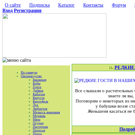
О сайте
Подписка
Каталог
Контакты
Форум
Вход
Регистрация
::.
РЕДКИЕ
На главную
Овощеводство
Баклажан
Бобы
Горох
Все слышали о растительных б
Дайкон
Кабачок
знаете ли вы
Капуста
Поговорим о некоторых из них
Картофель
Лук
у бабушки возле ст
Любисток
Женьшеня касаться не б
Мелисса лимонная
Морковь
Мята
Огурец
Пастернак
Подроб
Патисон
Перец