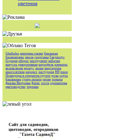
цветения
Gladiolus
анютины глазки
баклажан
биокомплекс
виола
георгины
Гладиолус
Годеция
иберис
инструмент
кабачки
капуста декоративная
картофель
клематис
колокольчик
крокус
лилия
маргаритка
многолетник
нарцисс
настурция
НВ
пион
Помидоры в открытом грунте
розы
сорта
баклажана
супер-лопата
титан
томаты
фиалка Витрокка
флокс
хоста
хризантема
цветоводство
черенки
Сайт для садоводов,
цветоводов, огородников
"Газета СадовоД"