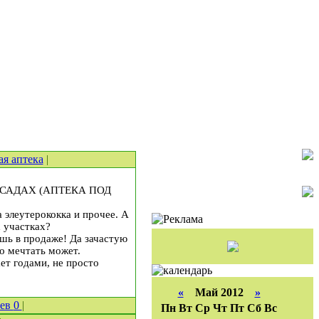
ая аптека
|
САДАХ (АПТЕКА ПОД
 элеутерококка и прочее. А
 участках?
ишь в продаже! Да зачастую
о мечтать может.
ет годами, не просто
«
Май 2012
»
иев
0
|
Пн
Вт
Ср
Чт
Пт
Сб
Вс