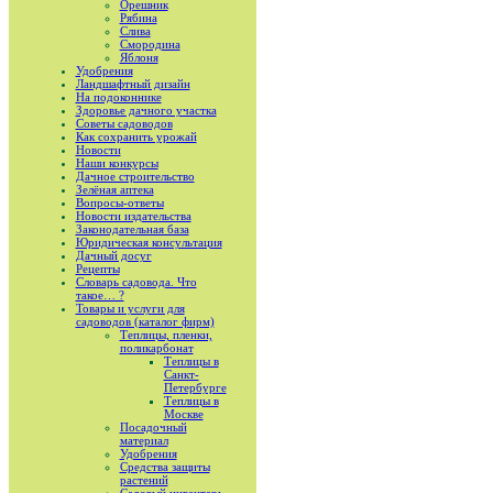
Орешник
Рябина
Слива
Смородина
Яблоня
Удобрения
Ландшафтный дизайн
На подоконнике
Здоровье дачного участка
Советы садоводов
Как сохранить урожай
Новости
Наши конкурсы
Дачное строительство
Зелёная аптека
Вопросы-ответы
Новости издательства
Законодательная база
Юридическая консультация
Дачный досуг
Рецепты
Словарь садовода. Что
такое… ?
Товары и услуги для
садоводов (каталог фирм)
Теплицы, пленки,
поликарбонат
Теплицы в
Санкт-
Петербурге
Теплицы в
Москве
Посадочный
материал
Удобрения
Средства защиты
растений