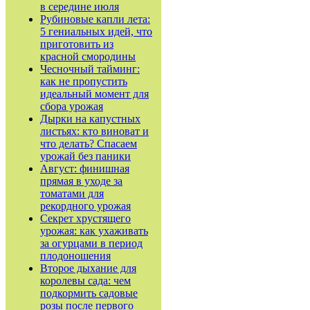
в середине июля
Рубиновые капли лета:
5 гениальных идей, что
приготовить из
красной смородины
Чесночный тайминг:
как не пропустить
идеальный момент для
сбора урожая
Дырки на капустных
листьях: кто виноват и
что делать? Спасаем
урожай без паники
Август: финишная
прямая в уходе за
томатами для
рекордного урожая
Секрет хрустящего
урожая: как ухаживать
за огурцами в период
плодоношения
Второе дыхание для
королевы сада: чем
подкормить садовые
розы после первого