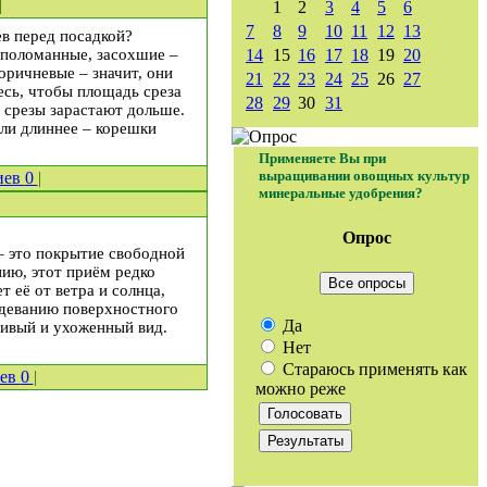
|
1
2
3
4
5
6
7
8
9
10
11
12
13
ев перед посадкой?
 поломанные, засохшие –
14
15
16
17
18
19
20
оричневые – значит, они
21
22
23
24
25
26
27
есь, чтобы площадь среза
28
29
30
31
 срезы зарастают дольше.
сли длиннее – корешки
Применяете Вы при
выращивании овощных культур
иев
0
|
минеральные удобрения?
Опрос
 это покрытие свободной
ию, этот приём редко
Все опросы
т её от ветра и солнца,
ердеванию поверхностного
Да
ивый и ухоженный вид.
Нет
Стараюсь применять как
иев
0
|
можно реже