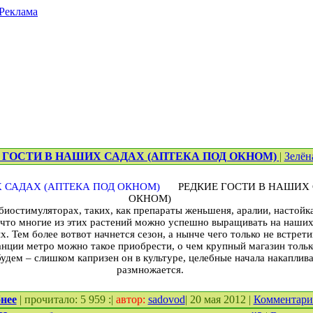
Реклама
 ГОСТИ В НАШИХ САДАХ (АПТЕКА ПОД ОКНОМ)
|
Зелён
РЕДКИЕ ГОСТИ В НАШИХ 
ОКНОМ)
иостимуляторах, таких, как препараты женьшеня, аралии, настойка
, что многие из этих растений можно успешно выращивать на наших
. Тем более вот­вот начнется сезон, а нынче чего только не встрет
анции метро можно такое приобрести, о чем крупный магазин тольк
удем – слишком капризен он в культуре, целебные начала накаплива
размножается.
нее
| прочитало: 5 959 :|
автор:
sadovod
| 20 мая 2012 |
Комментар