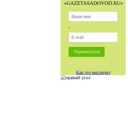
«GAZETASADOVOD.RU»
*
Подписаться
Как это выглядит