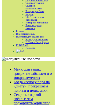
Садовый инвентарь
Садовая техника
Садовое
строительство
Товары для быта
Услуги
СМИ, сайты для
садоводов
Интернет магазины
Регистрация в
каталоге
Ссылки
Видеоматериалы
Выставки для садоводов
Календарь выставок
В Санкт-Петербурге
РЕКЛАМА
На сайте
RSS
Меню для ваших
грядок: не забываем и о
микроэлементах
Когда чесноку пора на
«диету»: прекращаем
поливы и подкормки
Секреты сладкой
свёклы: чем
подкормить корнеплод