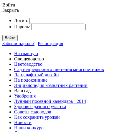
Войти
Закрыть
Логин:
Пароль:
Войти
Забыли пароль?
|
Регистрация
На главную
Овощеводство
Цветоводство
Сад непрерывного цветения многолетников
Ландшафтный дизайн
На подоконнике
Энциклопедия комнатных растений
Ваш сад
Удобрения
Лунный посевной календарь - 2014
Здоровье дачного участка
Советы садоводов
Как сохранить урожай
Новости
Наши конкурсы