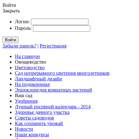
Войти
Закрыть
Логин:
Пароль:
Войти
Забыли пароль?
|
Регистрация
На главную
Овощеводство
Цветоводство
Сад непрерывного цветения многолетников
Ландшафтный дизайн
На подоконнике
Энциклопедия комнатных растений
Ваш сад
Удобрения
Лунный посевной календарь - 2014
Здоровье дачного участка
Советы садоводов
Как сохранить урожай
Новости
Наши конкурсы