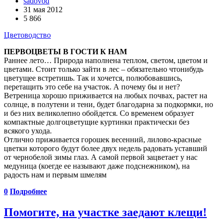
sadovod
31 мая 2012
5 866
Цветоводство
ПЕРВОЦВЕТЫ В ГОСТИ К НАМ
Раннее лето… Природа наполнена теплом, светом, цветом и
цветами. Стоит только зайти в лес – обязательно что­нибудь
цветущее встретишь. Так и хочется, полюбовавшись,
перетащить это себе на участок. А почему бы и нет?
Ветреница хорошо приживается на любых почвах, растет на
солнце, в полутени и тени, будет благодарна за подкормки, но
и без них великолепно обойдется. Со временем образует
компактные долгоцветущие куртинки практически без
всякого ухода.
Отлично приживается горошек весенний, лилово-красные
цветки которого будут более двух недель радовать уставший
от черно­белой зимы глаз. А самой первой зацветает у нас
медуница (кое­где ее называют даже подснежником), на
радость нам и первым шмелям
0
Подробнее
Помогите, на участке заедают клещи!