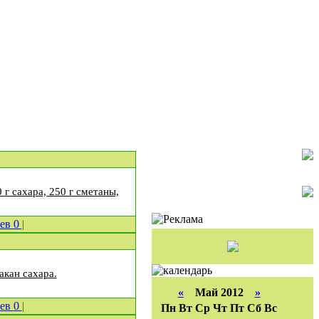
 г сахара, 250 г сметаны,
иев
0
|
акан сахара.
«
Май 2012
»
иев
0
|
Пн
Вт
Ср
Чт
Пт
Сб
Вс