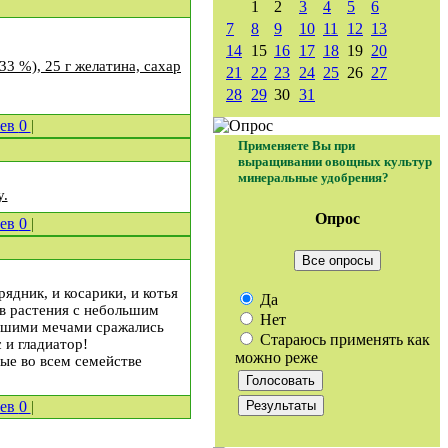
1
2
3
4
5
6
7
8
9
10
11
12
13
14
15
16
17
18
19
20
33 %), 25 г желатина, сахар
21
22
23
24
25
26
27
28
29
30
31
иев
0
|
Применяете Вы при
выращивании овощных культур
минеральные удобрения?
у.
Опрос
иев
0
|
Все опросы
ядник, и косарики, и котья
Да
ев растения с небольшим
Нет
льшими мечами сражались
Стараюсь применять как
 и гладиатор!
можно реже
ые во всем семействе
иев
0
|