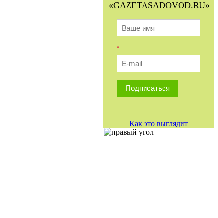
«GAZETASADOVOD.RU»
*
Подписаться
Как это выглядит