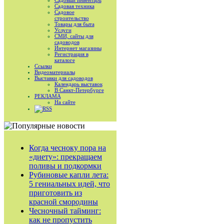
Садовый инвентарь
Садовая техника
Садовое
строительство
Товары для быта
Услуги
СМИ, сайты для
садоводов
Интернет магазины
Регистрация в
каталоге
Ссылки
Видеоматериалы
Выставки для садоводов
Календарь выставок
В Санкт-Петербурге
РЕКЛАМА
На сайте
RSS
Когда чесноку пора на
«диету»: прекращаем
поливы и подкормки
Рубиновые капли лета:
5 гениальных идей, что
приготовить из
красной смородины
Чесночный тайминг:
как не пропустить