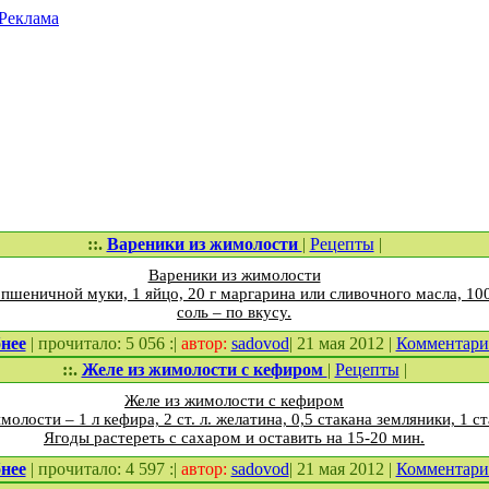
Реклама
::.
Вареники из жимолости
|
Рецепты
|
Вареники из жимолости
 пшеничной муки, 1 яйцо, 20 г маргарина или сливочного масла, 100
соль – по вкусу.
нее
| прочитало: 5 056 :|
автор:
sadovod
| 21 мая 2012 |
Комментар
::.
Желе из жимолости с кефиром
|
Рецепты
|
Желе из жимолости с кефиром
молости – 1 л кефира, 2 ст. л. желатина, 0,5 стакана земляники, 1 ст
Ягоды растереть с сахаром и оставить на 15-20 мин.
нее
| прочитало: 4 597 :|
автор:
sadovod
| 21 мая 2012 |
Комментар