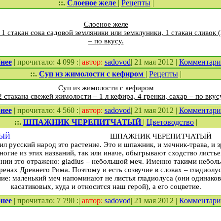
::.
Слоеное желе
|
Рецепты
|
Слоеное желе
1 стакан сока садовой земляники или земклуники, 1 стакан сливок (
– по вкусу.
нее
| прочитало: 4 099 :|
автор:
sadovod
| 21 мая 2012 |
Комментар
::.
Суп из жимолости с кефиром
|
Рецепты
|
Суп из жимолости с кефиром
2 стакана свежей жимолости – 1 л кефира, 4 гренки, сахар – по вкус
нее
| прочитало: 4 560 :|
автор:
sadovod
| 21 мая 2012 |
Комментар
::.
ШПАЖНИК ЧЕРЕПИТЧАТЫЙ
|
Цветоводство
|
ШПАЖНИК ЧЕРЕПИТЧАТЫЙ
 русский народ это растение. Это и шпажник, и мечник-трава, и зр
Многие из этих названий, так или иначе, обыгрывают сходство листь
ании это отражено: gladius – небольшой меч. Именно такими небо
ренах Древнего Рима. Поэтому и есть созвучие в словах – гладиолус
ние: маленький меч напоминают не листья гладиолуса (они одинаков
касатиковых, куда и относится наш герой), а его соцветие.
нее
| прочитало: 7 790 :|
автор:
sadovod
| 21 мая 2012 |
Комментар