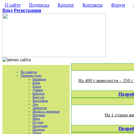
О сайте
Подписка
Каталог
Контакты
Форум
Вход
Регистрация
На главную
Овощеводство
Баклажан
На 400 г жимолости – 350 г
Бобы
Горох
Дайкон
Кабачок
Подроб
Капуста
Картофель
Лук
Любисток
Мелисса лимонная
На 1 стакан жи
Морковь
Мята
Огурец
Пастернак
Подроб
Патисон
Перец