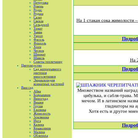
Петрушка
Ревень
Редис
Редька
Салат
На 1 стакан сока жимолости – 
Свекла
Сельдерей
Томат
Тыква
Укроп
Подроб
Фасоль
Фенхель
Хрен
Чеснок
Шпинат
Шавель
На 
Советы тепличнику
Цветоводство
Подроб
Сад непрерывного
цветения
многолетников
Энциклопедия
комнатных растений
Ваш сад
Множеством названий наградил
Айва
Боярышник
цибулька, и сабля-трава. 
Виноград
мечом. И в латинском назв
Вишня
гладиаторы на а
Груша
Ежевика
Хотя есть и другое мне
Жимолость
Земляника
Ирга
Калина
Подроб
Крыжовник
Малина
Облепиха