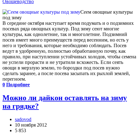
Овощеводство
Сеем овощные культуры
под зиму
В середине октября наступает время подумать и о подзимних
посевах ряда овощных культур. Под зиму сеют многие
культуры, как однолетние, так и многолетние. Подзимний
посев имеет много преимуществ перед весенним, но есть у
него и требования, которые необходимо соблюдать. Посев
ведут в удобренную, полностью обработанную почву, как
правило, при наступлении устойчивых холодов, чтобы семена
не успели прорасти и не утратили всхожесть. Если сеять
овощи в мерзлую землю, то бороздки под посев нужно
сделать заранее, а после посева засыпать их рыхлой землей,
перегноем.
0
Подробнее
Можно ли дайкон оставлять на зиму
на грядке?
sadovod
10 ноября 2012
5 853