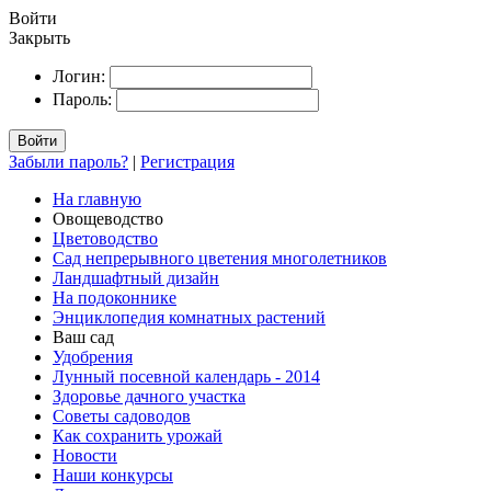
Войти
Закрыть
Логин:
Пароль:
Войти
Забыли пароль?
|
Регистрация
На главную
Овощеводство
Цветоводство
Сад непрерывного цветения многолетников
Ландшафтный дизайн
На подоконнике
Энциклопедия комнатных растений
Ваш сад
Удобрения
Лунный посевной календарь - 2014
Здоровье дачного участка
Советы садоводов
Как сохранить урожай
Новости
Наши конкурсы