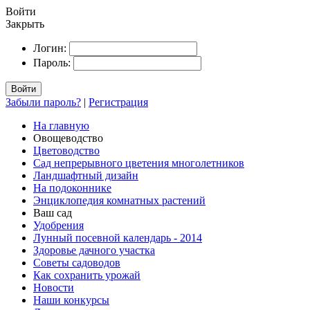
Войти
Закрыть
Логин:
Пароль:
Войти
Забыли пароль?
|
Регистрация
На главную
Овощеводство
Цветоводство
Сад непрерывного цветения многолетников
Ландшафтный дизайн
На подоконнике
Энциклопедия комнатных растений
Ваш сад
Удобрения
Лунный посевной календарь - 2014
Здоровье дачного участка
Советы садоводов
Как сохранить урожай
Новости
Наши конкурсы