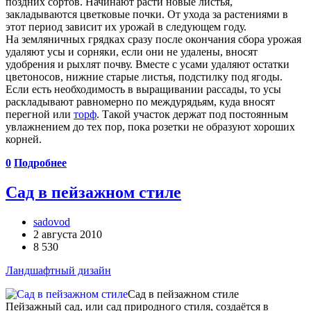
поздних сортов. Начинают расти новые лис­тья,
закладываются цветковые почки. От ухода за растениями в
этот период зависит их урожай в следующем году.
На земляничных грядках сразу после окончания сбо­ра урожая
удаляют усы и сорняки, если они не удале­ны, вносят
удобрения и рыхлят почву. Вместе с усами удаляют остатки
цветоносов, нижние старые листья, подстилку под ягоды.
Если есть необходимость в выращивании расса­ды, то усы
раскладывают равномерно по междурядьям, куда вносят
перегной или
торф
. Такой участок дер­жат под постоянным
увлажнением до тех пор, пока розетки не образуют хороших
корней.
0
Подробнее
Сад в пейзажном стиле
sadovod
2 августа 2010
8 530
Ландшафтный дизайн
Сад в пейзажном стиле
Пейзажный сад, или сад природного стиля, создаётся в