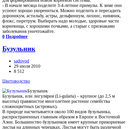
для формирования новой корневой системы.
- В начале месяца поделите 3-4-летние примулы. К зиме они
успеют хорошо укорениться. Можно поделить и пересадить
дороникум, астильбу, астры, дельфиниум, лихнис, нивяник,
флокс, пиретрум. Выбирать надо молодые, здоровые части
корневища, с хорошими почками, а старые с признаками
заболевания уничтожайте.
0
Подробнее
Бузульник
sadovod
29 июля 2010
8 512
Цветоводство
Бузульник
Бузульник, или лигулярия (Li-gularia) – крупное (до 2,5 м
высоты) травянистое многолетнее растение семейства
сложноцветных (астровых).
В природе насчитывается около 100 видов бузульника,
распространенных главным образом в Европе и Восточной
Азии. Большинство бузульников имеет крупные прикорневые
листья на длинных черешках. Листья могут быть различной