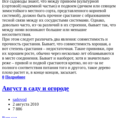
Все садоводы знают, что между привоем (культурной
(сортовой) надземной частью) и подвоем (дичком или сеянцем
зимостойкого местного сорта, представленного корневой
системой), должно быть прочное срастание с образованием
тесной связи между их сосудистыми системами. Однако,
довольно часто, из¬за различий в их строении, бывает так, что
между ними возникают большие или меньшие
несоответствия.
При этом следует различать два явления: совместимость и
прочность срастания. Бывает, что совместимость хорошая, а
вот степень срастания – недостаточная. Такие прививки, при
их хорошем росте, обычно через несколько лет обламываются
в месте соединения. Бывает и наоборот, хотя и значительно
реже – привой и подвой срастаются крепко, но из¬за не
полного соответствия питания того и другого, такое дерево
плохо растет и, в конце концов, засыхает.
0
Подробнее
Август в саду и огороде
sadovod
2 августа 2010
7 886
Ваш сад