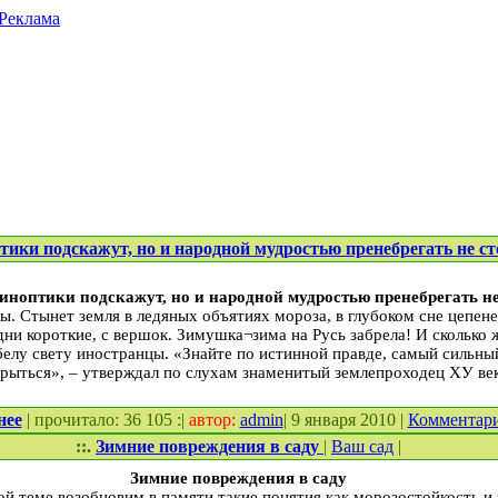
Реклама
тики подскажут, но и народной мудростью пренебрегать не с
иноптики подскажут, но и народной мудростью пренебрегать не
ы. Стынет земля в ледяных объятиях мороза, в глубоком сне цепене
дни короткие, с вершок. Зимушка¬зима на Русь забрела! И сколько 
белу свету иностранцы. «Знайте по истинной правде, самый сильный
крыться», – утверждал по слухам знаменитый землепроходец ХУ ве
нее
| прочитало: 36 105 :|
автор:
admin
| 9 января 2010 |
Комментар
::.
Зимние повреждения в саду
|
Ваш сад
|
Зимние повреждения в саду
й теме возобновим в памяти такие понятия как морозостойкость и 