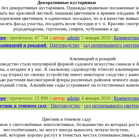
Декоративные кустарники
ь без декоративных кустарников. Однажды правильно посаженные н
вать вас красивой листвой, пышным цветением и яркими плодами. 
формления цветников, в одиночных посадках, но и в качестве живы
сить фасад участка, посадить возле беседки и т. п. Красиво смотр
рододендроны, гортензии, спиреи, чубушники и др.
нее
| прочитало: 47 734 :|
автор:
admin
| 5 января 2010 |
Комментар
ьпинарий и рокарий
|
Цветоводство
/
сад непрерывного цветен
Альпинарий и рокарий
доводство стало популярной формой садового искусства сначала в А
ы, а позднее и у нас. К скальному садоводству относят альпинарии
сад (горка) по своему устройству имеет некоторое сходство с кам
ько растения высокогорной флоры различных районов земного шара 
родный стиль. Альпийские сады устраивают на естественных камен
нее
| прочитало: 15 890 :|
автор:
admin
| 4 января 2010 |
Комментар
етник в теневом саду
|
Цветоводство
/
сад непрерывного цветен
Цветник в теневом саду
вном о светолюбивых многолетниках, большинство из которых раст
местообитаниях, но могут иногда выносить легкую полутень.
ий, которые хорошо растут в тенистых местах (теневыносливые), а