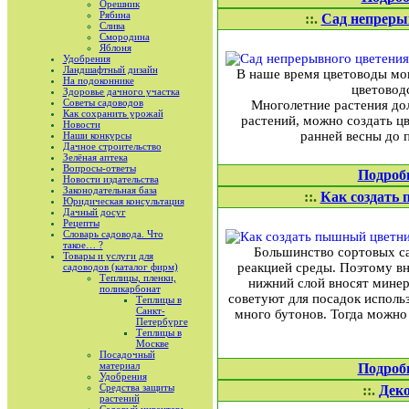
Орешник
Рябина
::.
Сад непреры
Слива
Смородина
Яблоня
Удобрения
Ландшафтный дизайн
В наше время цветоводы мог
На подоконнике
цветоводс
Здоровье дачного участка
Советы садоводов
Многолетние растения до
Как сохранить урожай
растений, можно создать цв
Новости
ранней весны до 
Наши конкурсы
Дачное строительство
Зелёная аптека
Вопросы-ответы
Подроб
Новости издательства
Законодательная база
::.
Как создать 
Юридическая консультация
Дачный досуг
Рецепты
Словарь садовода. Что
такое… ?
Большинство сортовых са
Товары и услуги для
реакцией среды. Поэтому вн
садоводов (каталог фирм)
Теплицы, пленки,
нижний слой вносят мине
поликарбонат
советуют для посадок исполь
Теплицы в
Санкт-
много бутонов. Тогда можно 
Петербурге
Теплицы в
Москве
Посадочный
материал
Подроб
Удобрения
Средства защиты
::.
Дек
растений