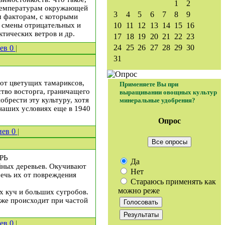
1
2
 температурам окружающей
3
4
5
6
7
8
9
м факторам, с которыми
е смены отрицательных и
10
11
12
13
14
15
16
тических ветров и др.
17
18
19
20
21
22
23
24
25
26
27
28
29
30
иев
0
|
31
 от цветущих тамариксов,
Применяете Вы при
ство восторга, граничащего
выращивании овощных культур
обрести эту культуру, хотя
минеральные удобрения?
наших условиях еще в 1940
Опрос
иев
0
|
Все опросы
АРЬ
Да
йных деревьев. Окучивают
Нет
речь их от повреждения
Стараюсь применять как
можно реже
х куч и больших сугробов.
о же происходит при частой
иев
0
|