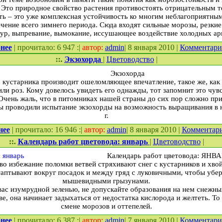
 Это природное свойство растения противостоять отрицательным
ть – это уже комплексная устойчивость ко многим неблагоприятны
ечение всего зимнего периода. Сюда входят сильные морозы, резки
р, выпревание, вымокание, иссушающее воздействие холодных арк
нее
| прочитало: 6 947 :|
автор:
admin
| 8 января 2010 |
Комментар
::.
Экзохорда
|
Цветоводство
|
Экзохорда
 кустарника производит ошеломляющее впечатление, такое же, как
ли роз. Кому довелось увидеть его однажды, тот запомнит это чув
 Очень жаль, что в питомниках нашей страны до сих пор сложно при
ы проводили испытание экзохорды на возможность выращивания в 
г.
нее
| прочитало: 16 946 :|
автор:
admin
| 8 января 2010 |
Комментар
::.
Календарь работ цветовода: январь
|
Цветоводство
|
Календарь работ цветовода: ЯНВ
во избежание поломки ветвей стряхивают снег с кустарников и хво
таптывают вокруг посадок и между гряд с луковичными, чтобы убе
мышевидными грызунами.
вас изумрудной зеленью, не допускайте образования на нем снежны
ве, она начинает задыхаться от недостатка кислорода и желтеть. Т
смене морозов и оттепелей.
нее
| прочитало: 6 387 :|
автор:
admin
| 7 января 2010 |
Комментар