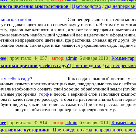
вного цветения многолетников
|
Цветоводство
/
сад непрерывн
Сад непрерывного цветения мног
ут создавать цветники по своему вкусу и стилю. В этом им помог
тву, красочные каталоги и книги, а также телепередачи и выставки 
лжны занимать наибольший удельный вес в цветочном оформлении.
етники непрерывного цветения, где растения, сменяя друг друга, б
поздней осени. Такие цветники являются украшением сада, поднима
нее
| прочитало: 44 057 :|
автор:
admin
| 6 января 2010 |
Комментар
пышный цветник у себя в саду?
|
Цветоводство
/
сад непрерывн
Как создать пышный цветник у се
довых культур предпочитает рыхлые, плодородные почвы с нейтра
ачале необходимо создать слой хорошо обработанной земли (глубино
ральные удобрения,
торф
и песок, а верхний слой заполняют компо
зовать качественную рассаду, чтобы на растении видны были первы
будет видеть, какое растение вы сажаете. При этом рассада не до
покупке обязательно проверьте корневую систему.
нее
| прочитало: 35 814 :|
автор:
admin
| 6 января 2010 |
Комментар
оративные кустарники
|
Цветоводство
/
сад непрерывного цвет