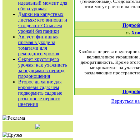
(тенелюбивые). Следователь
идеальный момент для
этом могут расти и на сол
сбора урожая
Дырки на капустных
листьях: кто виноват и
Подроб
что делать? Спасаем
урожай без паники
::.
Хво
Август: финишная
прямая в уходе за
томатами для
Хвойные деревья и кустарник
рекордного урожая
великолепное украшение л
Секрет хрустящего
декоративность. Кроме этог
урожая: как ухаживать
микроклимат на участке
за огурцами в период
разделяющие пространство
плодоношения
Второе дыхание для
королевы сада: чем
Подроб
подкормить садовые
розы после первого
Вернуться на
цветения