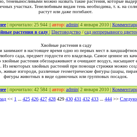
но, теневыносливыми можно назвать такие растения, которые выдер
нечных участках. Тенелюбивым видам тень необходима, т. к. на сол
растут или даже погибают.
нее
| прочитало: 25 944 :|
автор:
admin
| 4 января 2010 |
Комментар
йные растения в саду
|
Цветоводство
/
сад непрерывного цвете
Хвойные растения в саду
и занимают в настоящее время одно из первых мест в ландшафтном 
юбого сада, предмет гордости его владельца. Самое ценное их кач
о хвойные растения обеззараживают и очищают воздух, насыщают 
. Из некоторых хвойных растений при помощи стрижки можно созд
, живые изгороди, различные геометрические фигуры (шары, пирами
фигуры животных в виде одиночных или групповых посадок.
нее
| прочитало: 42 584 :|
автор:
admin
| 2 января 2010 |
Комментар
зад
<<
1
...
425
426
427
428
429
430
431
432
433
...
444
>>
Следую