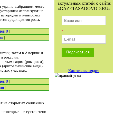
актуальных статей с сайта:
а удачно выбранном месте,
«GAZETASADOVOD.RU»
Кустарники используют не
х изгородей и невысоких
ятся среди цветов розы,
иев
0
|
*
ия
|
Подписаться
нглии, затем в Америке и
 и рокарии.
енистым садом (рокарием),
(аркто­альпийские виды).
истых участках.
Как это выглядит
иев
0
|
ия
|
ет на открытых солнечных
 некоторые – в густой тени