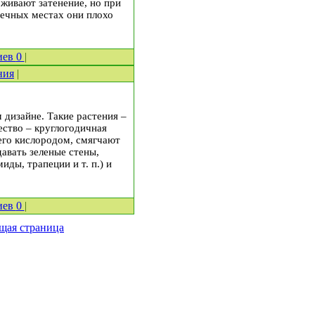
живают затенение, но при
нечных местах они плохо
иев
0
|
ния
|
дизайне. Такие растения –
ество – круглогодичная
его кислородом, смягчают
авать зеленые стены,
ды, трапеции и т. п.) и
иев
0
|
щая страница