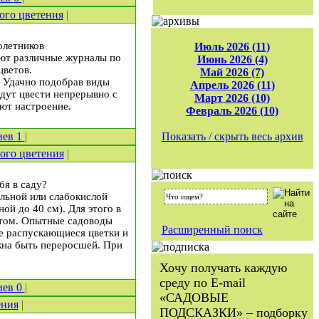
ого цветения
|
олетников
Июль 2026 (11)
ают различные журналы по
Июнь 2026 (4)
цветов.
Май 2026 (7)
 Удачно подобрав виды
Апрель 2026 (11)
удут цвести непрерывно с
Март 2026 (10)
ют настроение.
Февраль 2026 (10)
иев
1
|
Показать / скрыть весь архив
ого цветения
|
бя в саду?
льной или слабокислой
й до 40 см). Для этого в
стом. Опытные садоводы
Расширенный поиск
е распускающиеся цветки и
лжна быть переросшей. При
Хочу получать каждую
среду по E-mail
иев
0
|
«САДОВЫЕ
ения
|
ПОДСКАЗКИ» – подборку