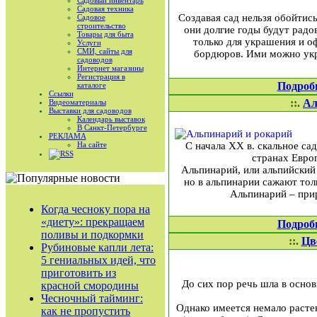
Садовый инвентарь
Садовая техника
Создавая сад нельзя обойтис
Садовое
строительство
они долгие годы будут радо
Товары для быта
только для украшения и о
Услуги
СМИ, сайты для
бордюров. Ими можно укра
садоводов
Интернет магазины
Регистрация в
Подроб
каталоге
Ссылки
::.
Ал
Видеоматериалы
Выставки для садоводов
Календарь выставок
В Санкт-Петербурге
РЕКЛАМА
С начала ХХ в. скальное са
На сайте
RSS
странах Европ
Альпинарий, или альпийский 
но в альпинарии сажают тол
Альпинарий – при
Когда чесноку пора на
«диету»: прекращаем
Подроб
поливы и подкормки
::.
Цв
Рубиновые капли лета:
5 гениальных идей, что
приготовить из
До сих пор речь шла в осно
красной смородины
Чесночный тайминг:
Однако имеется немало растен
как не пропустить