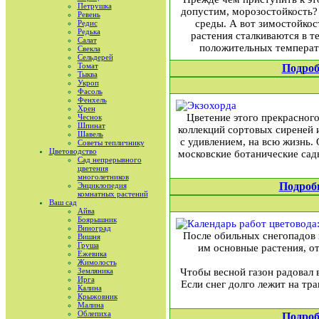
Петрушка
допустим, морозостойкость?
Ревень
среды. А вот зимостойкос
Редис
Редька
растения сталкиваются в т
Салат
положительных температу
Свекла
Сельдерей
Томат
Подроб
Тыква
Укроп
Фасоль
Фенхель
Хрен
Цветение этого прекрасного
Чеснок
Шпинат
коллекций сортовых сиреней и
Шавель
с удивлением, на всю жизнь.
Советы тепличнику
Цветоводство
московские ботанические сад
Сад непрерывного
цветения
многолетников
Подроб
Энциклопедия
комнатных растений
Ваш сад
Айва
Боярышник
Виноград
После обильных снегопадов 
Вишня
Груша
им основные растения, о
Ежевика
Жимолость
Земляника
Чтобы весной газон радовал 
Ирга
Если снег долго лежит на тра
Калина
Крыжовник
Малина
Облепиха
Подроб