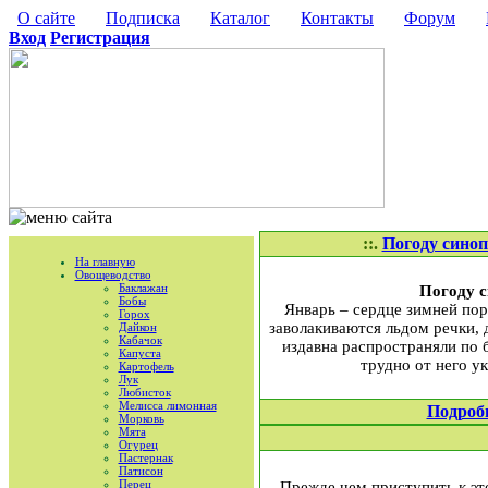
О сайте
Подписка
Каталог
Контакты
Форум
Вход
Регистрация
::.
Погоду синоп
На главную
Овощеводство
Баклажан
Погоду с
Бобы
Январь – сердце зимней пор
Горох
заволакиваются льдом речки, 
Дайкон
Кабачок
издавна распространяли по 
Капуста
трудно от него у
Картофель
Лук
Любисток
Мелисса лимонная
Подроб
Морковь
Мята
Огурец
Пастернак
Патисон
Перец
Прежде чем приступить к это