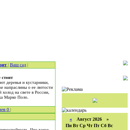
тоит
|
Ваш сад
|
 стоит
ют деревья и кустарники,
же напраслины о ее лютости
 холод на свете в России,
ка Марко Поло.
иев
0
|
«
Август 2026 »
Пн
Вт
Ср
Чт
Пт
Сб
Вс
зимостойкость. Что такое,