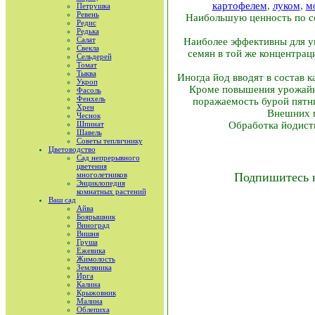
картофелем
,
луком
,
м
Петрушка
Ревень
Наибольшую ценность по со
Редис
Редька
Салат
Наиболее эффективны для у
Свекла
семян в той же концентра
Сельдерей
Томат
Тыква
Иногда йод вводят в состав 
Укроп
Кроме повышения урожайно
Фасоль
Фенхель
поражаемость бурой пятни
Хрен
Внешних п
Чеснок
Шпинат
Обработка йодист
Шавель
Советы тепличнику
Цветоводство
Сад непрерывного
цветения
многолетников
Подпишитесь 
Энциклопедия
комнатных растений
Ваш сад
Айва
Боярышник
Виноград
Вишня
Груша
Ежевика
Жимолость
Земляника
Ирга
Калина
Крыжовник
Малина
Облепиха