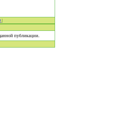
0
|
 данной публикации.