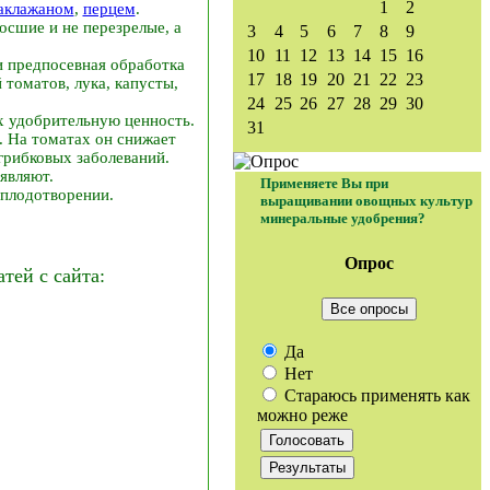
1
2
аклажаном
,
перцем
.
сшие и не перезрелые, а
3
4
5
6
7
8
9
10
11
12
13
14
15
16
и предпосевная обработка
17
18
19
20
21
22
23
 томатов, лука, капусты,
24
25
26
27
28
29
30
х удобрительную ценность.
31
. На томатах он снижает
 грибковых заболеваний.
являют.
Применяете Вы при
оплодотворении.
выращивании овощных культур
минеральные удобрения?
Опрос
ей с сайта:
Все опросы
Да
Нет
Стараюсь применять как
можно реже