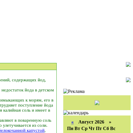
рений, содержащих йод,
недостаток йода в детском
римыкающих к морям, его в
трудняет поступление йода
 калийная соль и имеет в
обавляют в поваренную соль
«
Август 2026 »
 улетучивается из соли.
Пн
Вт
Ср
Чт
Пт
Сб
Вс
белокочанной капустой
,