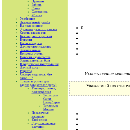
Орешник
Рябина
Слива
Смородина
Яблоня
Удобрения
Ландшафтный дизайн
На подоконнике
0
Здоровье дачного участка
Советы садоводов
Как сохранить урожай
Новости
Наши конкурсы
Дачное строительство
Зелёная аптека
Вопросы-ответы
Новости издательства
Законодательная база
Юридическая консультация
Дачный досуг
Рецепты
Использование материа
Словарь садовода. Что
такое… ?
Товары и услуги для
садоводов (каталог фирм)
Уважаемый посетител
Теплицы, пленки,
поликарбонат
Теплицы в
Санкт-
Петербурге
Теплицы в
Москве
Посадочный
материал
Удобрения
Средства защиты
растений