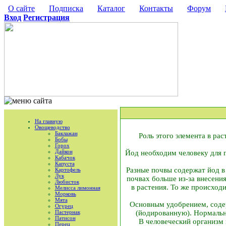
О сайте
Подписка
Каталог
Контакты
Форум
Вход
Регистрация
На главную
Овощеводство
Баклажан
Роль этого элемента в ра
Бобы
Горох
Дайкон
Йод необходим человеку для 
Кабачок
Капуста
Разные почвы содержат йод в
Картофель
Лук
почвах больше из-за внесени
Любисток
в растения. То же происход
Мелисса лимонная
Морковь
Мята
Основным удобрением, соде
Огурец
Пастернак
(йодированную). Нормальны
Патисон
В человеческий организм
Перец