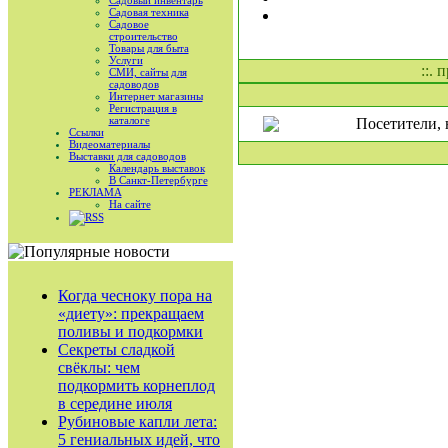
Садовый инвентарь
Садовая техника
Садовое
строительство
Товары для быта
Услуги
::. 
СМИ, сайты для
садоводов
Интернет магазины
Регистрация в
каталоге
Посетители, 
Ссылки
Видеоматериалы
Выставки для садоводов
Календарь выставок
В Санкт-Петербурге
РЕКЛАМА
На сайте
RSS
Когда чесноку пора на
«диету»: прекращаем
поливы и подкормки
Секреты сладкой
свёклы: чем
подкормить корнеплод
в середине июля
Рубиновые капли лета:
5 гениальных идей, что