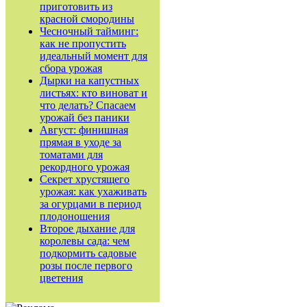
приготовить из
красной смородины
Чесночный тайминг:
как не пропустить
идеальный момент для
сбора урожая
Дырки на капустных
листьях: кто виноват и
что делать? Спасаем
урожай без паники
Август: финишная
прямая в уходе за
томатами для
рекордного урожая
Секрет хрустящего
урожая: как ухаживать
за огурцами в период
плодоношения
Второе дыхание для
королевы сада: чем
подкормить садовые
розы после первого
цветения