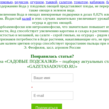
орковью
,
редисом
,
огурцом
,
тыквой
,
салатом
,
томатом
,
кабачком
,
б
держанию йода у плодовых овощей представляют плоды, не переро
также овощи в зеленом виде.
величения йода в овощах внекорневые подкормки в дозах 0,02% ил
ции. Йодистый
калий
в этих случаях значительно увеличивает урожай
огурца и других овощей.
карбоаммофоски или нитроаммофоски, что значительно повышает и
сти, йод способствует увеличению каротина и сахара в растениях
стостью и мозаикой, на салате - серой гнилью, на огурцах - рядом
ризнаков потребности в йоде растения, накапливающие его, не про
ым калием цветков огурца способствует прорастанию пыльцы при 
Э. Феофилов, засл. агроном России
Понравилась статья?
на «САДОВЫЕ ПОДСКАЗКИ» – подборку актуальных стат
«GAZETASADOVOD.RU»
*
Подписаться