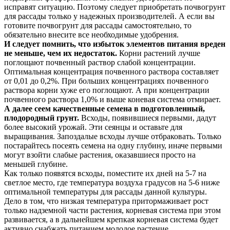
исправят ситуацию. Поэтому следует приобретать почвогрунт
для рассады только у надежных производителей. А если вы
готовите почвогрунт для рассады самостоятельно, то
обязательно внесите все необходимые удобрения.
И следует помнить, что избыток элементов питания вреден
не меньше, чем их недостаток.
Корни растений лучше
поглощают почвенный раствор слабой концентрации.
Оптимальная концентрация почвенного раствора составляет
от 0,01 до 0,2%. При больших концентрациях почвенного
раствора корни хуже его поглощают. А при концентрации
почвенного раствора 1,0% и выше коневая система отмирает.
А далее сеем качественные семена в подготовленный,
плодородный грунт.
Всходы, появившиеся первыми, дадут
более высокий урожай. Эти сеянцы и оставьте для
выращивания. Запоздалые всходы лучше отбраковать. Только
постарайтесь посеять семена на одну глубину, иначе первыми
могут взойти слабые растения, оказавшиеся просто на
меньшей глубине.
Как только появятся всходы, поместите их дней на 5-7 на
светлое место, где температура воздуха градусов на 5-6 ниже
оптимальной температуры для рассады данной культуры.
Дело в том, что низкая температура притормаживает рост
только надземной части растения, корневая система при этом
развивается, а в дальнейшем крепкая корневая система будет
активно снабжать питанием молодое растение.