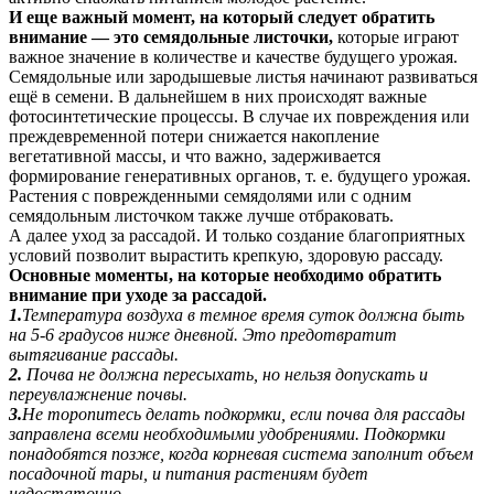
И еще важный момент, на который следует обратить
внимание — это семядольные листочки,
которые играют
важное значение в количестве и качестве будущего урожая.
Семядольные или зародышевые листья начинают развиваться
ещё в семени. В дальнейшем в них происходят важные
фотосинтетические процессы. В случае их повреждения или
преждевременной потери снижается накопление
вегетативной массы, и что важно, задерживается
формирование генеративных органов, т. е. будущего урожая.
Растения с поврежденными семядолями или с одним
семядольным листочком также лучше отбраковать.
А далее уход за рассадой. И только создание благоприятных
условий позволит вырастить крепкую, здоровую рассаду.
Основные моменты, на которые необходимо обратить
внимание при уходе за рассадой.
1.
Температура воздуха в темное время суток должна быть
на 5-6 градусов ниже дневной. Это предотвратит
вытягивание рассады.
2.
Почва не должна пересыхать, но нельзя допускать и
переувлажнение почвы.
3.
Не торопитесь делать подкормки, если почва для рассады
заправлена всеми необходимыми удобрениями. Подкормки
понадобятся позже, когда корневая система заполнит объем
посадочной тары, и питания растениям будет
недостаточно.