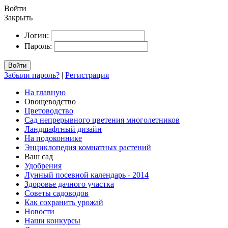
Войти
Закрыть
Логин:
Пароль:
Войти
Забыли пароль?
|
Регистрация
На главную
Овощеводство
Цветоводство
Сад непрерывного цветения многолетников
Ландшафтный дизайн
На подоконнике
Энциклопедия комнатных растений
Ваш сад
Удобрения
Лунный посевной календарь - 2014
Здоровье дачного участка
Советы садоводов
Как сохранить урожай
Новости
Наши конкурсы