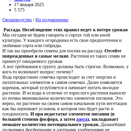
17 января 2025
5 575
Овощеводство
/
На подоконнике
Рассада. Несоблюдение этих правил ведет к потере урожая
Мы сегодня не будем говорить о сортах той или иной
культуры. У каждого огородника есть свои предпочтения и
любимые сорта или гибриды.
И так вы приобрели семена для посева на рассаду.
Отсейте
поврежденные и самые мелкие.
Растения из таких семян не
принесут ожидаемого урожая.
А вот требования к грунту должны быть строгие. Возможно, у
кого-то возникнет вопрос: почему?
Ведь прорастание семечка происходит за счет энергии и
питательных элементов в самом семечки. Далее появляется
корешок, который углубляется и начинает питать молодое
растение. И всходы в отличие от взрослого растения выносят
из почвы минимальное количество элементов питания. Это
верно, но растение на своем самом начальном пути вегетации
как бы оценивает условия, в котором оно будет расти и
плодоносить.
И при недостатке элементов питания (в
большей степени фосфора, а затем
азота
), закладывает
меньшее количество потенциального урожая.
Дальнейшие
подкормки фосфорными и азотными удобрениями не