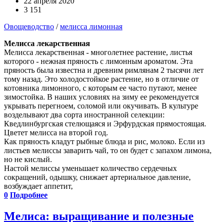
22 апреля 2020
3 151
Овощеводство
/
мелисса лимонная
Мелисса лекарственная
Мелисса лекарственная - многолетнее растение, листья
которого - нежная пряность с лимонным ароматом. Эта
пряность была известна и древним римлянам 2 тысячи лет
тому назад. Это холодостойкое растение, но в отличие от
котовника лимонного, с которым ее часто путают, менее
зимостойка. В наших условиях на зиму ее рекомендуется
укрывать перегноем, соломой или окучивать. В культуре
возделывают два сорта иностранной селекции:
Кведлинбургская стелющаяся и Эрфурдская прямостоящая.
Цветет мелисса на второй год.
Как пряность кладут рыбные блюда и рис, молоко. Если из
листьев мелиссы заварить чай, то он будет с запахом лимона,
но не кислый.
Настой мелиссы уменьшает количество сердечных
сокращений, одышку, снижает артериальное давление,
возбуждает аппетит,
0
Подробнее
Мелиса: выращивание и полезные