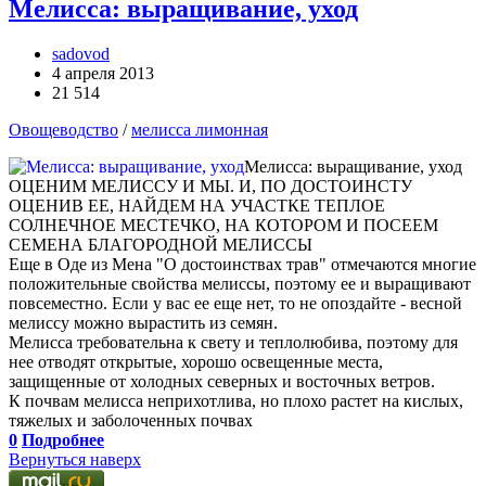
Мелисса: выращивание, уход
sadovod
4 апреля 2013
21 514
Овощеводство
/
мелисса лимонная
Мелисса: выращивание, уход
ОЦЕНИМ МЕЛИССУ И МЫ. И, ПО ДОСТОИНСТУ
ОЦЕНИВ ЕЕ, НАЙДЕМ НА УЧАСТКЕ ТЕПЛОЕ
СОЛНЕЧНОЕ МЕСТЕЧКО, НА КОТОРОМ И ПОСЕЕМ
СЕМЕНА БЛАГОРОДНОЙ МЕЛИССЫ
Еще в Оде из Мена "О достоинствах трав" отмечаются многие
положительные свойства мелиссы, поэтому ее и выращивают
повсеместно. Если у вас ее еще нет, то не опоздайте - весной
мелиссу можно вырастить из семян.
Мелисса требовательна к свету и теплолюбива, поэтому для
нее отводят открытые, хорошо освещенные места,
защищенные от холодных северных и восточных ветров.
К почвам мелисса неприхотлива, но плохо растет на кислых,
тяжелых и заболоченных почвах
0
Подробнее
Вернуться наверх