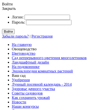
Войти
Закрыть
Логин:
Пароль:
Войти
Забыли пароль?
|
Регистрация
На главную
Овощеводство
Цветоводство
Сад непрерывного цветения многолетников
Ландшафтный дизайн
На подоконнике
Энциклопедия комнатных растений
Ваш сад
Удобрения
Лунный посевной календарь - 2014
Здоровье дачного участка
Советы садоводов
Как сохранить урожай
Новости
Наши конкурсы