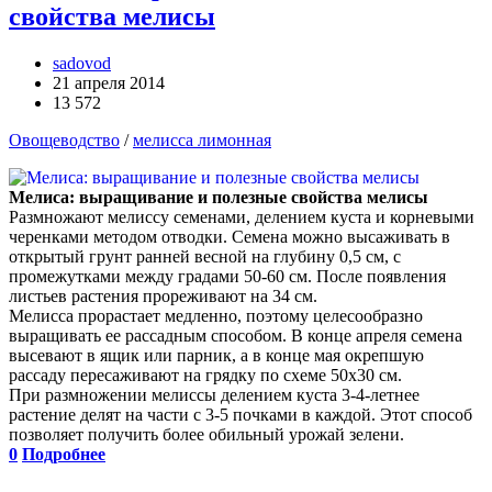
свойства мелисы
sadovod
21 апреля 2014
13 572
Овощеводство
/
мелисса лимонная
Мелиса: выращивание и полезные свойства мелисы
Размножают мелиссу семенами, делением куста и корневыми
черенками методом отводки. Семена можно высаживать в
открытый грунт ранней весной на глубину 0,5 см, с
промежутками между градами 50-60 см. После появления
листьев растения прореживают на 34 см.
Мелисса прорастает медленно, поэтому целесообразно
выращивать ее рассадным способом. В конце апреля семена
высевают в ящик или парник, а в конце мая окрепшую
рассаду пересаживают на грядку по схеме 50x30 см.
При размножении мелиссы делением куста 3-4-летнее
растение делят на части с 3-5 почками в каждой. Этот способ
позволяет получить более обильный урожай зелени.
0
Подробнее