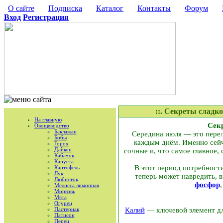
О сайте
Подписка
Каталог
Контакты
Форум
Вход
Регистрация
::. Секреты сладк
На главную
Секр
Овощеводство
Баклажан
Середина июля — это перел
Бобы
каждым днём. Именно сейч
Горох
Дайкон
сочные и, что самое главное
Кабачок
Капуста
В этот период потребност
Картофель
Лук
теперь может навредить, 
Любисток
фосфор
Мелисса лимонная
Морковь
Мята
Огурец
Пастернак
Калий
— ключевой элемент дл
Патисон
Перец