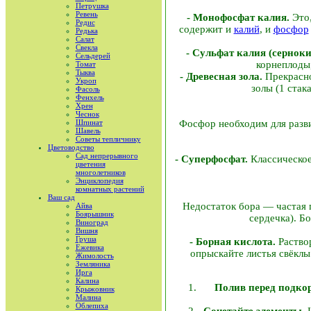
Петрушка
Ревень
- Монофосфат калия.
Это,
Редис
содержит и
калий
, и
фосфор
Редька
Салат
Свекла
- Сульфат калия (серно
Сельдерей
корнеплоды,
Томат
Тыква
- Древесная зола.
Прекрасно
Укроп
золы (1 стак
Фасоль
Фенхель
Хрен
Чеснок
Шпинат
Фосфор необходим для разви
Шавель
Советы тепличнику
Цветоводство
Сад непрерывного
- Суперфосфат.
Классическое
цветения
многолетников
Энциклопедия
комнатных растений
Ваш сад
Недостаток бора — частая п
Айва
Боярышник
сердечка). Б
Виноград
Вишня
Груша
- Борная кислота.
Раствор
Ежевика
опрыскайте листья свёклы
Жимолость
Земляника
Ирга
Калина
Полив перед подко
Крыжовник
Малина
Облепиха
Сочетайте элементы.
И