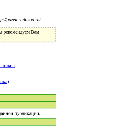
//gazetasadovod.ru/
Мы рекомендуем Вам
ачников
ника)
 данной публикации.