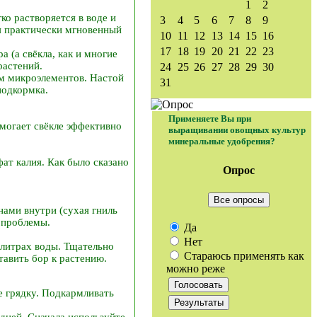
1
2
о растворяется в воде и
3
4
5
6
7
8
9
я практически мгновенный
10
11
12
13
14
15
16
17
18
19
20
21
22
23
 (а свёкла, как и многие
растений.
24
25
26
27
28
29
30
м микроэлементов. Настой
31
подкормка.
Применяете Вы при
могает свёкле эффективно
выращивании овощных культур
минеральные удобрения?
т калия. Как было сказано
Опрос
Все опросы
нами внутри (сухая гниль
 проблемы.
Да
Нет
 литрах воды. Тщательно
Стараюсь применять как
тавить бор к растению.
можно реже
е грядку. Подкармливать
дней. Сначала используйте