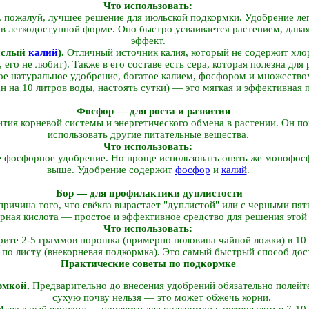
Что использовать:
 пожалуй, лучшее решение для июльской подкормки. Удобрение легк
в легкодоступной форме. Оно быстро усваивается растением, дава
эффект.
кислый
калий
).
Отличный источник калия, который не содержит хлора
 его не любит). Также в его составе есть сера, которая полезна для 
е натуральное удобрение, богатое калием, фосфором и множество
ан на 10 литров воды, настоять сутки) — это мягкая и эффективная 
Фосфор — для роста и развития
тия корневой системы и энергетического обмена в растении. Он по
использовать другие питательные вещества.
Что использовать:
 фосфорное удобрение. Но проще использовать опять же монофосфа
выше. Удобрение содержит
фосфор
и
калий
.
Бор — для профилактики дуплистости
ричина того, что свёкла вырастает "дуплистой" или с черными пят
орная кислота — простое и эффективное средство для решения этой
Что использовать:
ите 2-5 граммов порошка (примерно половина чайной ложки) в 10
 по листу (внекорневая подкормка). Это самый быстрый способ дос
Практические советы по подкормке
рмкой.
Предварительно до внесения удобрений обязательно полейт
сухую почву нельзя — это может обжечь корни.
деальный вариант — провести две подкормки с интервалом в 7-10 