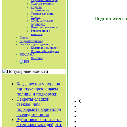
Садовый инвентарь
Садовая техника
Садовое
строительство
Товары для быта
Услуги
Подпишитесь 
СМИ, сайты для
садоводов
Интернет магазины
Регистрация в
каталоге
Ссылки
Видеоматериалы
Выставки для садоводов
Календарь выставок
В Санкт-Петербурге
РЕКЛАМА
На сайте
RSS
Когда чесноку пора на
«диету»: прекращаем
поливы и подкормки
Секреты сладкой
0
свёклы: чем
подкормить корнеплод
в середине июля
Рубиновые капли лета:
5 гениальных идей, что