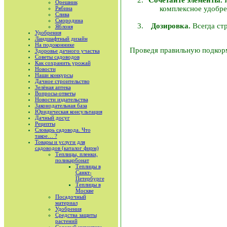
Орешник
комплексное удобре
Рябина
Слива
Смородина
Дозировка.
Всегда ст
Яблоня
Удобрения
Ландшафтный дизайн
На подоконнике
Проведя правильную подкорм
Здоровье дачного участка
Советы садоводов
Как сохранить урожай
Новости
Наши конкурсы
Дачное строительство
Зелёная аптека
Вопросы-ответы
Новости издательства
Законодательная база
Юридическая консультация
Дачный досуг
Рецепты
Словарь садовода. Что
такое… ?
Товары и услуги для
садоводов (каталог фирм)
Теплицы, пленки,
поликарбонат
Теплицы в
Санкт-
Петербурге
Теплицы в
Москве
Посадочный
материал
Удобрения
Средства защиты
растений