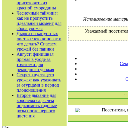
приготовить из
красной смородины
Чесночный тайминг:
как не пропустить
Использование материа
идеальный момент для
сбора урожая
Уважаемый посетител
Дырки на капустных
листьях: кто виноват и
что делать? Спасаем
урожай без паники
Август: финишная
прямая в уходе за
Сек
томатами для
рекордного урожая
Секрет хрустящего
О
урожая: как ухаживать
за огурцами в период
плодоношения
:
Второе дыхание для
королевы сада: чем
подкормить садовые
Посетители, 
розы после первого
цветения