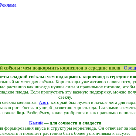
Реклама
ой свёклы: чем подкормить корнеплод в середине июля
|
Овощ
еты сладкой свёклы: чем подкормить корнеплод в середине и
омный момент для свёклы. Корнеплоды уже активно наливаются, ув
ас растению как никогда нужны силы и правильное питание, чтобы
, сладкие плоды. Если пропустить эту важную подкормку, можно по
свёклу.
и свёклы меняются.
Азот
, который был нужен в начале лета для нар
вызвав рост ботвы в ущерб развитию корнеплода. Главными элемен
, а также
бор
. Разберёмся, какие удобрения и как правильно использ
Калий
— для сочности и сладости
я формирования вкуса и структуры корнеплода. Он отвечает за нак
лёжкость и помогает растению быть более устойчивым к засухе.