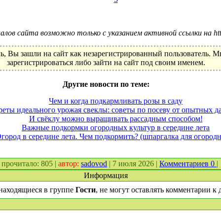
лов сайта возможно только с указанием активной ссылки на http:
ь, Вы зашли на сайт как незарегистрированный пользователь. 
зарегистрироваться либо зайти на сайт под своим именем.
Другие новости по теме:
Чем и когда подкармливать розы в саду
реты идеального урожая свеклы: советы по посеву от опытных д
И свёклу можно выращивать рассадным способом!
Важные подкормки огородных культур в середине лета
город в середине лета. Чем подкормить? (шпаргалка для огород
:. прочитало: 805 |
автор:
sadovod
| 7 июля 2026 |
Комментариев 0
|
Информация
находящиеся в группе
Гости
, не могут оставлять комментарии к