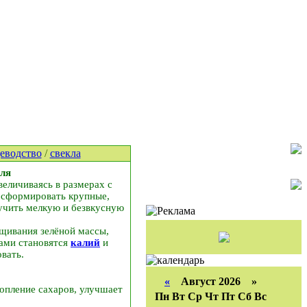
еводство
/
свекла
юля
еличиваясь в размерах с
 сформировать крупные,
лучить мелкую и безвкусную
ащивания зелёной массы,
тами становятся
калий
и
овать.
«
Август 2026 »
опление сахаров, улучшает
Пн
Вт
Ср
Чт
Пт
Сб
Вс