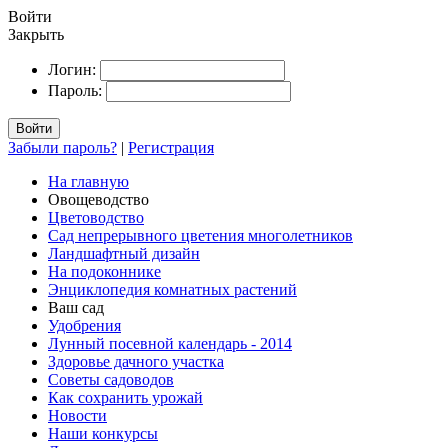
Войти
Закрыть
Логин:
Пароль:
Войти
Забыли пароль?
|
Регистрация
На главную
Овощеводство
Цветоводство
Сад непрерывного цветения многолетников
Ландшафтный дизайн
На подоконнике
Энциклопедия комнатных растений
Ваш сад
Удобрения
Лунный посевной календарь - 2014
Здоровье дачного участка
Советы садоводов
Как сохранить урожай
Новости
Наши конкурсы