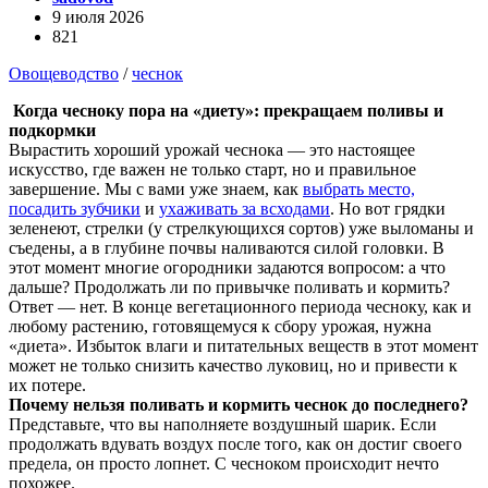
9 июля 2026
821
Овощеводство
/
чеснок
Когда чесноку пора на «диету»: прекращаем поливы и
подкормки
Вырастить хороший урожай чеснока — это настоящее
искусство, где важен не только старт, но и правильное
завершение. Мы с вами уже знаем, как
выбрать место,
посадить зубчики
и
ухаживать за всходами
. Но вот грядки
зеленеют, стрелки (у стрелкующихся сортов) уже выломаны и
съедены, а в глубине почвы наливаются силой головки. В
этот момент многие огородники задаются вопросом: а что
дальше? Продолжать ли по привычке поливать и кормить?
Ответ — нет. В конце вегетационного периода чесноку, как и
любому растению, готовящемуся к сбору урожая, нужна
«диета». Избыток влаги и питательных веществ в этот момент
может не только снизить качество луковиц, но и привести к
их потере.
Почему нельзя поливать и кормить чеснок до последнего?
Представьте, что вы наполняете воздушный шарик. Если
продолжать вдувать воздух после того, как он достиг своего
предела, он просто лопнет. С чесноком происходит нечто
похожее.