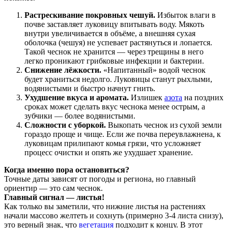
Растрескивание покровных чешуй.
Избыток влаги в
почве заставляет луковицу впитывать воду. Мякоть
внутри увеличивается в объёме, а внешняя сухая
оболочка (чешуя) не успевает растянуться и лопается.
Такой чеснок не хранится — через трещины в него
легко проникают грибковые инфекции и бактерии.
Снижение лёжкости.
«Напитанный» водой чеснок
будет храниться недолго. Луковицы станут рыхлыми,
водянистыми и быстро начнут гнить.
Ухудшение вкуса и аромата.
Излишек
азота
на поздних
сроках может сделать вкус чеснока менее острым, а
зубчики — более водянистыми.
Сложности с уборкой.
Выкопать чеснок из сухой земли
гораздо проще и чище. Если же почва переувлажнена, к
луковицам прилипают комья грязи, что усложняет
процесс очистки и опять же ухудшает хранение.
Когда именно пора остановиться?
Точные даты зависят от погоды и региона, но главный
ориентир — это сам чеснок.
Главный сигнал — листья!
Как только вы заметили, что нижние листья на растениях
начали массово желтеть и сохнуть (примерно 3-4 листа снизу),
это верный знак, что
вегетация
подходит к концу. В этот