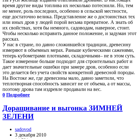
время другие виды топлива их несколько потеснили. Но, тем
не менее, роль последних, особенно в сельской местности,
еще достаточно велика. Представление же о достоинствах тех
или иных дров у людей порой весьма превратное. А знать об
их свойствах, хотя бы немного, садоводам, наверное, стоит.
Чтобы несколько исправить данное положение, и задуман этот
рассказ.
У нас в стране, по давно сложившейся традиции, древесину
измеряют в объемных мерах. Раньше кубическими саженями,
теперь кубометрами плотными, складочными– не в этом суть.
Такое измерение больше подходит для строительных работ и
дает значительные ошибки при замере дров, особенно если
это делается без учета свойств конкретной древесной породы.
На Востоке же, где древесины мало, давно заметили, что
теплотворная способность зависит не от объема, а от массы,
поэтому дрова там издревле продавали на вес.
0
Подробнее
Доращивание и выгонка ЗИМНЕЙ
ЗЕЛЕНИ
sadovod
3 декабря 2010