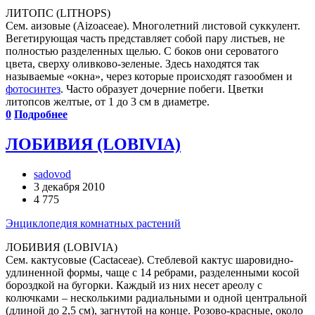
ЛИТОПС (LITHOPS)
Сем. аизовые (Aizoaceae). Многолетний листовой суккулент.
Вегетирующая часть представляет собой пару листьев, не
полностью разделенных щелью. С боков они сероватого
цвета, сверху оливково-зеленые. Здесь находятся так
называемые «окна», через которые происходят газообмен и
фотосинтез
. Часто образует дочерние побеги. Цветки
литопсов желтые, от 1 до 3 см в диаметре.
0
Подробнее
ЛОБИВИЯ (LOBIVIA)
sadovod
3 декабря 2010
4 775
Энциклопедия комнатных растений
ЛОБИВИЯ (LOBIVIA)
Сем. кактусовые (Cactaceae). Стеблевой кактус шаровидно-
удлиненной формы, чаще с 14 ребрами, разделенными косой
бороздкой на бугорки. Каждый из них несет ареолу с
колючками – несколькими радиальными и одной центральной
(длиной до 2,5 см), загнутой на конце. Розово-красные, около