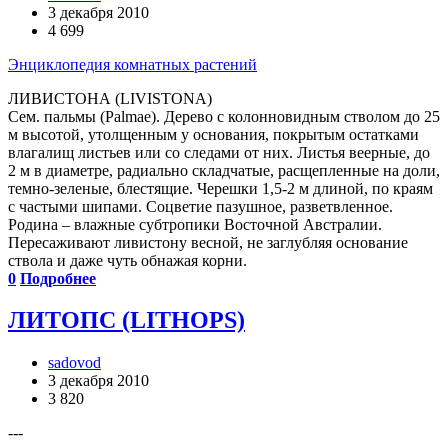
3 декабря 2010
4 699
Энциклопедия комнатных растений
ЛИВИСТОНА (LIVISTONA)
Сем. пальмы (Palmae). Дерево с колонновидным стволом до 25
м высотой, утолщенным у основания, покрытым остатками
влагалищ листьев или со следами от них. Листья веерные, до
2 м в диаметре, радиально складчатые, расщепленные на доли,
темно-зеленые, блестящие. Черешки 1,5-2 м длиной, по краям
с частыми шипами. Соцветие пазушное, разветвленное.
Родина – влажные субтропики Восточной Австралии.
Пересаживают ливистону весной, не заглубляя основание
ствола и даже чуть обнажая корни.
0
Подробнее
ЛИТОПС (LITHOPS)
sadovod
3 декабря 2010
3 820
---