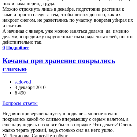
них и зима период труда.
Можно отдохнуть лишь в декабре, подготовив растения к
зиме и просто следя за тем, чтобы листья до того, как их
накроет снегом, не разлетались по участку, вовремя убирая их
и сжигая.
А начиная с января, уже можно заняться делами, да, именно
делами, я предвижу округленные глаза ряда читателей, но это
действительно так.
0
Подробнее
Кочаны при хранение покрылись
слизью
sadovod
3 декабря 2010
6 490
Вопросы-ответы
Недавно проверяли капусту в подвале – многие кочаны
покрылись какой-то слизью вперемешку с серым налетом, а
еще пару недель назад все было в порядке. Что делать? Очень
жалко терять урожай, ведь столько сил на него ушло.
М. Денисова, Санкт-Петербург