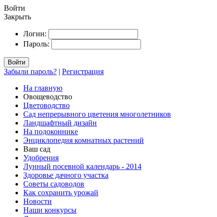
Войти
Закрыть
Логин:
Пароль:
Войти
Забыли пароль?
|
Регистрация
На главную
Овощеводство
Цветоводство
Сад непрерывного цветения многолетников
Ландшафтный дизайн
На подоконнике
Энциклопедия комнатных растений
Ваш сад
Удобрения
Лунный посевной календарь - 2014
Здоровье дачного участка
Советы садоводов
Как сохранить урожай
Новости
Наши конкурсы