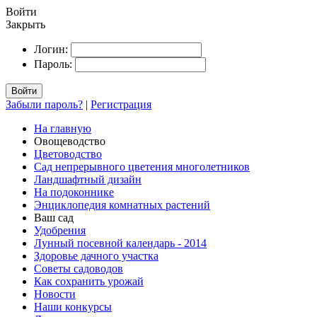
Войти
Закрыть
Логин:
Пароль:
Войти
Забыли пароль?
|
Регистрация
На главную
Овощеводство
Цветоводство
Сад непрерывного цветения многолетников
Ландшафтный дизайн
На подоконнике
Энциклопедия комнатных растений
Ваш сад
Удобрения
Лунный посевной календарь - 2014
Здоровье дачного участка
Советы садоводов
Как сохранить урожай
Новости
Наши конкурсы