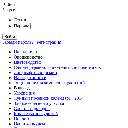
Войти
Закрыть
Логин:
Пароль:
Войти
Забыли пароль?
|
Регистрация
На главную
Овощеводство
Цветоводство
Сад непрерывного цветения многолетников
Ландшафтный дизайн
На подоконнике
Энциклопедия комнатных растений
Ваш сад
Удобрения
Лунный посевной календарь - 2014
Здоровье дачного участка
Советы садоводов
Как сохранить урожай
Новости
Наши конкурсы