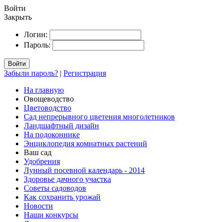
Войти
Закрыть
Логин:
Пароль:
Войти
Забыли пароль?
|
Регистрация
На главную
Овощеводство
Цветоводство
Сад непрерывного цветения многолетников
Ландшафтный дизайн
На подоконнике
Энциклопедия комнатных растений
Ваш сад
Удобрения
Лунный посевной календарь - 2014
Здоровье дачного участка
Советы садоводов
Как сохранить урожай
Новости
Наши конкурсы