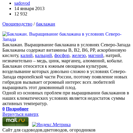
sadovod
14 января 2013
12 932
Овощеводство
/
баклажан
Баклажан. Выращивание баклажана в условиях Северо-Запада
Баклажаны содержат витамины В, В2, В6, РР, аскорбиновую
кислоту,
калий
,
кальций
,
фосфор
,
железо
,
магний
, натрий,
незначительно – медь, цинк, марганец, алюминий, кобальт.
Баклажан относится к южным овощным культурам,
возделывание которых довольно сложно в условиях Северо-
Запада европейской части России, поэтому появление новых
гибридов вызывает огромный интерес всех любителей
выращивать этот диковинный плод.
Одной из основных проблем при выращивании баклажанов в
наших климатических условиях является недостаток суммы
активных температур.
0
Подробнее
Вернуться наверх
Сайт для садоводов,цветоводов, огородников