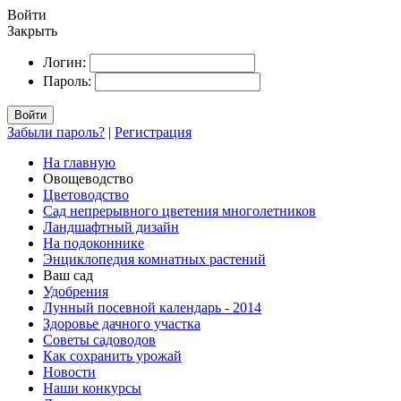
Войти
Закрыть
Логин:
Пароль:
Войти
Забыли пароль?
|
Регистрация
На главную
Овощеводство
Цветоводство
Сад непрерывного цветения многолетников
Ландшафтный дизайн
На подоконнике
Энциклопедия комнатных растений
Ваш сад
Удобрения
Лунный посевной календарь - 2014
Здоровье дачного участка
Советы садоводов
Как сохранить урожай
Новости
Наши конкурсы