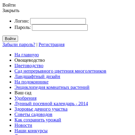
Войти
Закрыть
Логин:
Пароль:
Войти
Забыли пароль?
|
Регистрация
На главную
Овощеводство
Цветоводство
Сад непрерывного цветения многолетников
Ландшафтный дизайн
На подоконнике
Энциклопедия комнатных растений
Ваш сад
Удобрения
Лунный посевной календарь - 2014
Здоровье дачного участка
Советы садоводов
Как сохранить урожай
Новости
Наши конкурсы