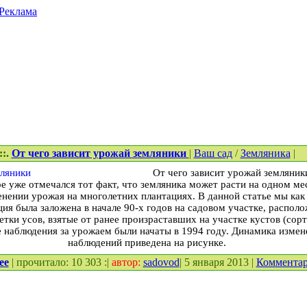
Реклама
::.
От чего зависит урожай земляники
|
Ваш сад
/
Земляника
|
От чего зависит урожай земляник
 уже отмечался тот факт, что земляника может расти на одном мес
нении урожая на многолетних плантациях. В данной статье мы как 
ия была заложена в начале 90-х годов на садовом участке, распол
етки усов, взятые от ранее произраставших на участке кустов (сор
е наблюдения за урожаем были начаты в 1994 году. Динамика измен
наблюдений приведена на рисунке.
ее
| прочитало: 10 303 :|
автор:
sadovod
| 5 января 2013 |
Коммента