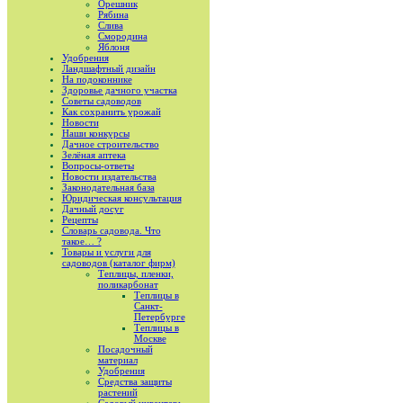
Орешник
Рябина
Слива
Смородина
Яблоня
Удобрения
Ландшафтный дизайн
На подоконнике
Здоровье дачного участка
Советы садоводов
Как сохранить урожай
Новости
Наши конкурсы
Дачное строительство
Зелёная аптека
Вопросы-ответы
Новости издательства
Законодательная база
Юридическая консультация
Дачный досуг
Рецепты
Словарь садовода. Что
такое… ?
Товары и услуги для
садоводов (каталог фирм)
Теплицы, пленки,
поликарбонат
Теплицы в
Санкт-
Петербурге
Теплицы в
Москве
Посадочный
материал
Удобрения
Средства защиты
растений