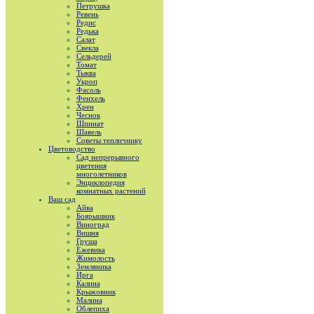
Петрушка
Ревень
Редис
Редька
Салат
Свекла
Сельдерей
Томат
Тыква
Укроп
Фасоль
Фенхель
Хрен
Чеснок
Шпинат
Шавель
Советы тепличнику
Цветоводство
Сад непрерывного
цветения
многолетников
Энциклопедия
комнатных растений
Ваш сад
Айва
Боярышник
Виноград
Вишня
Груша
Ежевика
Жимолость
Земляника
Ирга
Калина
Крыжовник
Малина
Облепиха