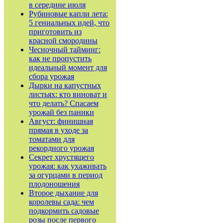
в середине июля
Рубиновые капли лета:
5 гениальных идей, что
приготовить из
красной смородины
Чесночный тайминг:
как не пропустить
идеальный момент для
сбора урожая
Дырки на капустных
листьях: кто виноват и
что делать? Спасаем
урожай без паники
Август: финишная
прямая в уходе за
томатами для
рекордного урожая
Секрет хрустящего
урожая: как ухаживать
за огурцами в период
плодоношения
Второе дыхание для
королевы сада: чем
подкормить садовые
розы после первого