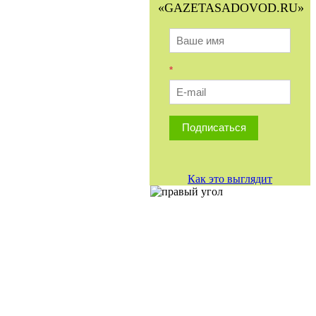
«GAZETASADOVOD.RU»
*
Подписаться
Как это выглядит