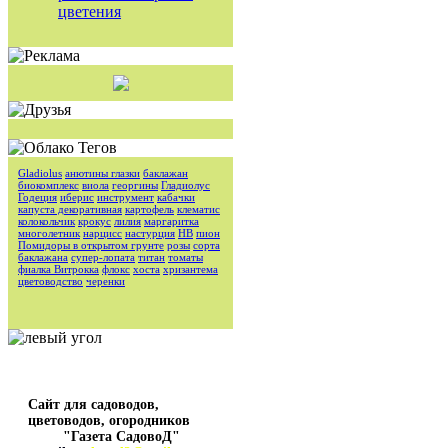
цветения
Gladiolus
анютины глазки
баклажан
биокомплекс
виола
георгины
Гладиолус
Годеция
иберис
инструмент
кабачки
капуста декоративная
картофель
клематис
колокольчик
крокус
лилия
маргаритка
многолетник
нарцисс
настурция
НВ
пион
Помидоры в открытом грунте
розы
сорта
баклажана
супер-лопата
титан
томаты
фиалка Витрокка
флокс
хоста
хризантема
цветоводство
черенки
Сайт для садоводов,
цветоводов, огородников
"Газета СадовоД"