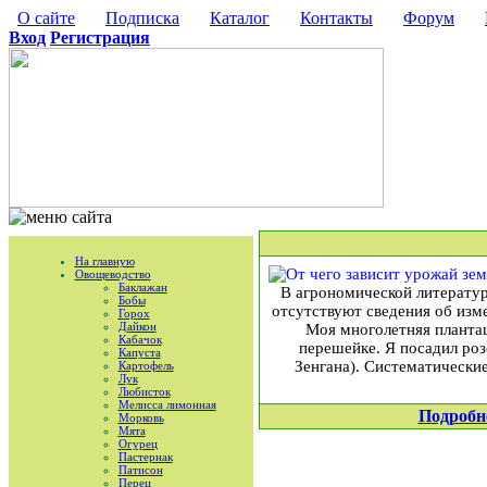
О сайте
Подписка
Каталог
Контакты
Форум
Вход
Регистрация
На главную
Овощеводство
Баклажан
В агрономической литературе
Бобы
отсутствуют сведения об изме
Горох
Дайкон
Моя многолетняя плантац
Кабачок
перешейке. Я посадил роз
Капуста
Зенгана). Систематически
Картофель
Лук
Любисток
Мелисса лимонная
Подробн
Морковь
Мята
Огурец
Пастернак
Патисон
Перец