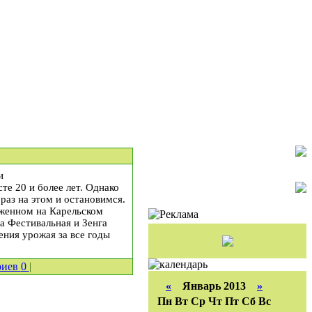
и
те 20 и более лет. Однако
раз на этом и остановимся.
оженном на Карельском
та Фестивальная и Зенга
ения урожая за все годы
риев
0
|
«
Январь 2013
»
Пн
Вт
Ср
Чт
Пт
Сб
Вс