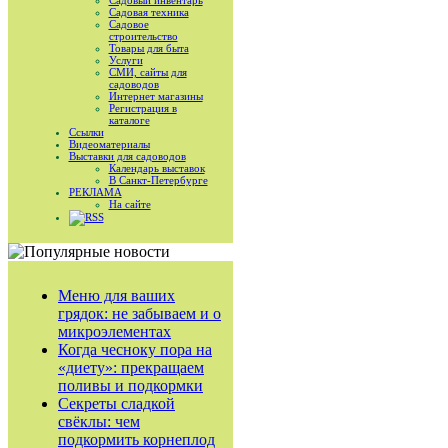
Садовый инвентарь
Садовая техника
Садовое
строительство
Товары для быта
Услуги
СМИ, сайты для
садоводов
Интернет магазины
Регистрация в
каталоге
Ссылки
Видеоматериалы
Выставки для садоводов
Календарь выставок
В Санкт-Петербурге
РЕКЛАМА
На сайте
RSS
Меню для ваших
грядок: не забываем и о
микроэлементах
Когда чесноку пора на
«диету»: прекращаем
поливы и подкормки
Секреты сладкой
свёклы: чем
подкормить корнеплод