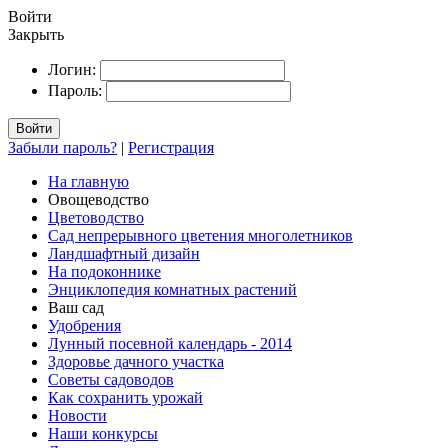
Войти
Закрыть
Логин:
Пароль:
Войти
Забыли пароль?
|
Регистрация
На главную
Овощеводство
Цветоводство
Сад непрерывного цветения многолетников
Ландшафтный дизайн
На подоконнике
Энциклопедия комнатных растений
Ваш сад
Удобрения
Лунный посевной календарь - 2014
Здоровье дачного участка
Советы садоводов
Как сохранить урожай
Новости
Наши конкурсы