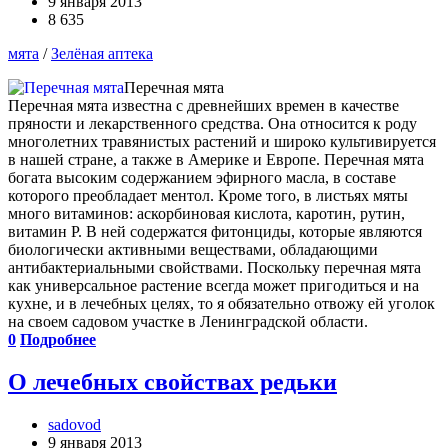
9 января 2013
8 635
мята
/
Зелёная аптека
Перечная мята
Перечная мята известна с древнейших времен в качестве
пряности и лекарственного средства. Она относится к роду
многолетних травянистых растений и широко культивируется
в нашей стране, а также в Америке и Европе. Перечная мята
богата высоким содержанием эфирного масла, в составе
которого преобладает ментол. Кроме того, в листьях мяты
много витаминов: аскорбиновая кислота, каротин, рутин,
витамин Р. В ней содержатся фитонциды, которые являются
биологически активными веществами, обладающими
антибактериальными свойствами. Поскольку перечная мята
как универсальное растение всегда может пригодиться и на
кухне, и в лечебных целях, то я обязательно отвожу ей уголок
на своем садовом участке в Ленинградской области.
0
Подробнее
О лечебных свойствах редьки
sadovod
9 января 2013