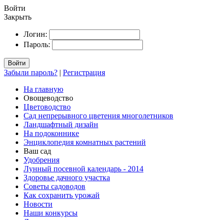
Войти
Закрыть
Логин:
Пароль:
Войти
Забыли пароль?
|
Регистрация
На главную
Овощеводство
Цветоводство
Сад непрерывного цветения многолетников
Ландшафтный дизайн
На подоконнике
Энциклопедия комнатных растений
Ваш сад
Удобрения
Лунный посевной календарь - 2014
Здоровье дачного участка
Советы садоводов
Как сохранить урожай
Новости
Наши конкурсы