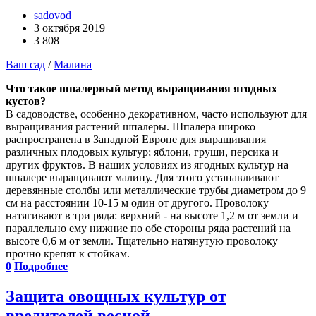
sadovod
3 октября 2019
3 808
Ваш сад
/
Малина
Что такое шпалерный метод выращивания ягодных
кустов?
В садоводстве, особенно декоративном, часто используют для
выращивания растений шпалеры. Шпалера широко
распространена в Западной Европе для выращивания
различных плодовых культур; яблони, груши, персика и
других фруктов. В наших условиях из ягодных культур на
шпалере выращивают малину. Для этого устанавливают
деревянные столбы или металлические трубы диаметром до 9
см на расстоянии 10-15 м один от другого. Проволоку
натягивают в три ряда: верхний - на высоте 1,2 м от земли и
параллельно ему нижние по обе стороны ряда растений на
высоте 0,6 м от земли. Тщательно натянутую проволоку
прочно крепят к стойкам.
0
Подробнее
Защита овощных культур от
вредителей весной