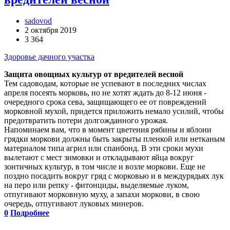
sadovod
2 октября 2019
3 364
Здоровье дачного участка
Защита овощных культур от вредителей весной
Тем садоводам, которые не успевают в последних числах
апреля посеять морковь, но не хотят ждать до 8-12 июня -
очередного срока сева, защищающего ее от повреждений
морковной мухой, придется приложить немало усилий, чтобы
предотвратить потери долгожданного урожая.
Напоминаем вам, что в момент цветения рябины и яблони
грядки моркови должны быть закрыты пленкой или нетканым
материалом типа агрил или спанбонд. В эти сроки мухи
вылетают с мест зимовки и откладывают яйца вокруг
зонтичных культур, в том числе и возле моркови. Еще не
поздно посадить вокруг гряд с морковью и в междурядьях лук
на перо или репку - фитонциды, выделяемые луком,
отпугивают морковную муху, а запахи моркови, в свою
очередь, отпугивают луковых минеров.
0
Подробнее