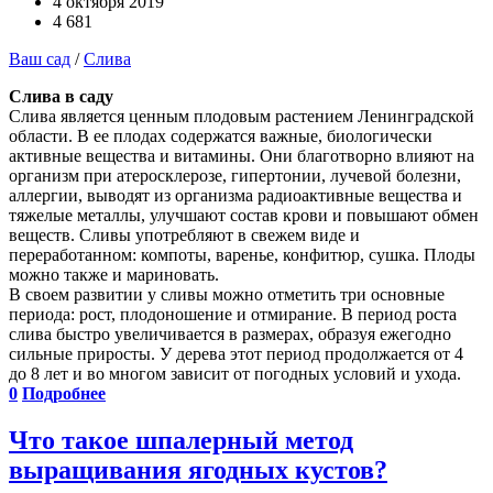
4 октября 2019
4 681
Ваш сад
/
Слива
Слива в саду
Слива является ценным плодовым растением Ленинградской
области. В ее плодах содержатся важные, биологически
активные вещества и витамины. Они благотворно влияют на
организм при атеросклерозе, гипертонии, лучевой болезни,
аллергии, выводят из организма радиоактивные вещества и
тяжелые металлы, улучшают состав крови и повышают обмен
веществ. Сливы употребляют в свежем виде и
переработанном: компоты, варенье, конфитюр, сушка. Плоды
можно также и мариновать.
В своем развитии у сливы можно отметить три основные
периода: рост, плодоношение и отмирание. В период роста
слива быстро увеличивается в размерах, образуя ежегодно
сильные приросты. У дерева этот период продолжается от 4
до 8 лет и во многом зависит от погодных условий и ухода.
0
Подробнее
Что такое шпалерный метод
выращивания ягодных кустов?